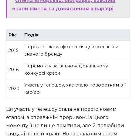
Олена Вінярська: біографія, важливі
етапи життя та досягнення в кар'єрі
Рік
Подія
Перша знакова фотосесія для всесвітньо
2015
знаного бренду
Перемога у загальнонаціональному
2018
конкурсі краси
Участь у телешоу, яке стало поворотним в її
2020
кар’єрі
Ця участь у телешоу стала не просто новим
етапом, а справжнім проривом. Із цього
моменту її не лише помітили, але й полюбили
глядачі по всій країні. Вона стала символом