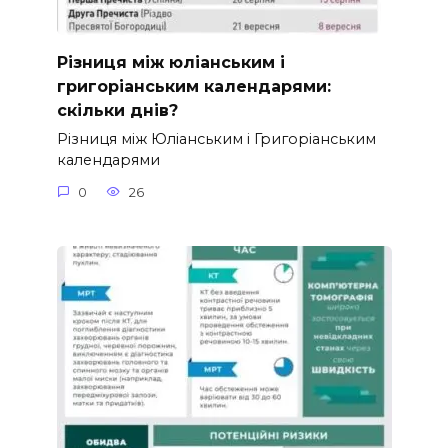
Різниця між юліанським і
григоріанським календарями:
скільки днів?
Різниця між Юліанським і Григоріанським
календарями
0
26