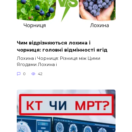
Чим відрізняються лохина і
чорниця: головні відмінності ягід
Лохина і Чорниця: Різниця між Цими
Ягодами Лохина і
0
42