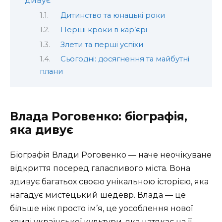
дивує
Дитинство та юнацькі роки
Перші кроки в кар’єрі
Злети та перші успіхи
Сьогодні: досягнення та майбутні
плани
Влада Роговенко: біографія,
яка дивує
Біографія Влади Роговенко — наче неочікуване
відкриття посеред галасливого міста. Вона
здивує багатьох своєю унікальною історією, яка
нагадує мистецький шедевр. Влада — це
більше ніж просто ім’я, це уособлення нової
хвилі української культури, яка натякає на її