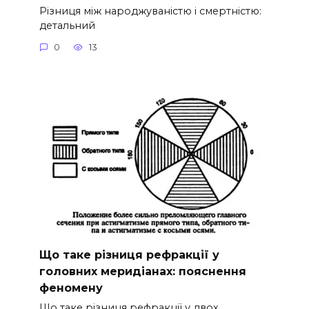
Різниця між народжуваністю і смертністю:
детальний
0
13
Що таке різниця рефракції у
головних меридіанах: пояснення
феномену
Що таке різниця рефракції у двох