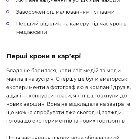
Активне залучення в усі шкільні заходи
Завороженість малюванням і співами
Перший відклик на камеру під час уроків
медіаосвіти
Перші кроки в кар’єрі
Влада не барилася, коли світ медій та моди
манив її на зустріч. Спершу це були аматорські
експерименти з фотографією в компанії друзів,
а далі — конкурси краси, які підштовхнули до
нових вершин. Вона не відкладала на завтра те,
що можна спробувати вже сьогодні, завжди
готова до експериментів та нових горизонтів.
Після закінчення школи вона обрала такий