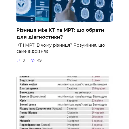
Різниця між КТ та МРТ: що обрати
для діагностики?
КТ і МРТ: В чому різниця? Розуміння, що
саме відрізняє
0
49