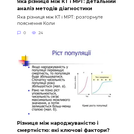
Яка різниця між КТ і МРТ: детальний
аналіз методів діагностики
Яка різниця між КТ і МРТ: розгорнуте
пояснення Коли
0
24
Різниця між народжуваністю і
смертністю: які ключові фактори?