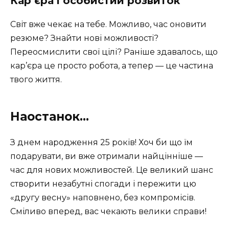
Кар’єра і особистий розвиток
Світ вже чекає на тебе. Можливо, час оновити
резюме? Знайти нові можливості?
Переосмислити свої цілі? Раніше здавалось, що
кар’єра це просто робота, а тепер — це частина
твого життя.
Наостанок…
З днем народження 25 років! Хоч би що їм
подарувати, ви вже отримали найцінніше —
час для нових можливостей. Це великий шанс
створити незабутні спогади і пережити цю
«другу весну» наповнено, без компромісів.
Сміливо вперед, вас чекають велики справи!