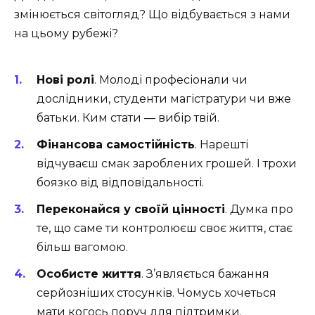
змінюється світогляд? Що відбувається з нами
на цьому рубежі?
Нові ролі
. Молоді професіонали чи
дослідники, студенти магістратури чи вже
батьки. Ким стати — вибір твій.
Фінансова самостійність
. Нарешті
відчуваєш смак зароблених грошей. І трохи
боязко від відповідальності.
Переконайся у своїй цінності
. Думка про
те, що саме ти контролюєш своє життя, стає
більш вагомою.
Особисте життя
. З’являється бажання
серйозніших стосунків. Чомусь хочеться
мати когось поруч для підтримки.