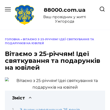
Перейти
до
88000.com.ua
вмісту
Ваш провідник у житті
Ужгорода
ГОЛОВНА
»
ВІТАЄМО З 25-РІЧЧЯМ! ІДЕЇ СВЯТКУВАННЯ ТА
ПОДАРУНКІВ НА ЮВІЛЕЙ
Вітаємо з 25-річчям! Ідеї
святкування та подарунків
на ювілей
Зміст
З днем народження 25 років —