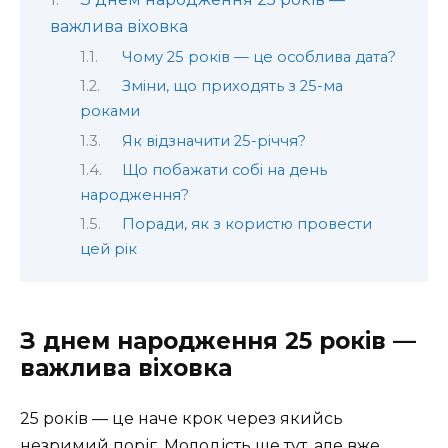
важлива віховка
Чому 25 років — це особлива дата?
Зміни, що приходять з 25-ма
роками
Як відзначити 25-річчя?
Що побажати собі на день
народження?
Поради, як з користю провести
цей рік
З днем народження 25 років —
важлива віховка
25 років — це наче крок через якийсь
незримий поріг. Молодість ще тут, але вже