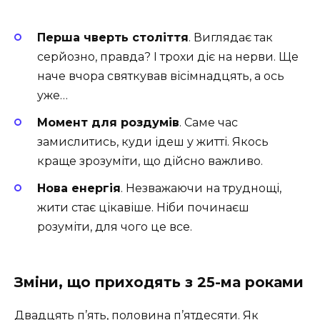
Перша чверть століття
. Виглядає так
серйозно, правда? І трохи діє на нерви. Ще
наче вчора святкував вісімнадцять, а ось
уже…
Момент для роздумів
. Саме час
замислитись, куди ідеш у житті. Якось
краще зрозуміти, що дійсно важливо.
Нова енергія
. Незважаючи на труднощі,
жити стає цікавіше. Ніби починаєш
розуміти, для чого це все.
Зміни, що приходять з 25-ма роками
Двадцять п’ять, половина п’ятдесяти. Як