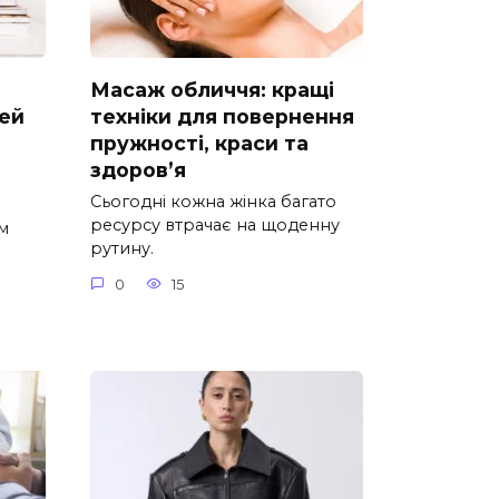
Масаж обличчя: кращі
дей
техніки для повернення
пружності, краси та
здоров’я
Сьогодні кожна жінка багато
ресурсу втрачає на щоденну
м
рутину.
0
15