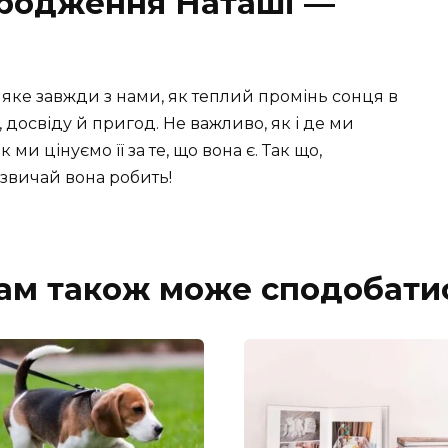
ародження Наташі —
 яке завжди з нами, як теплий промінь сонця в
 досвіду й пригод. Не важливо, як і де ми
 ми цінуємо її за те, що вона є. Так що,
зазвичай вона робить!
ам також може сподобати