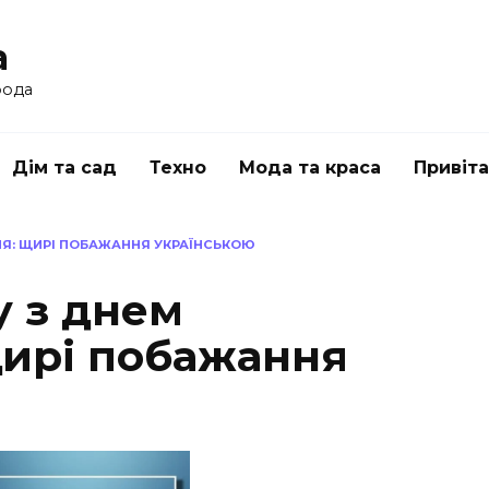
a
рода
Дім та сад
Техно
Мода та краса
Привіт
Я: ЩИРІ ПОБАЖАННЯ УКРАЇНСЬКОЮ
у з днем
ирі побажання