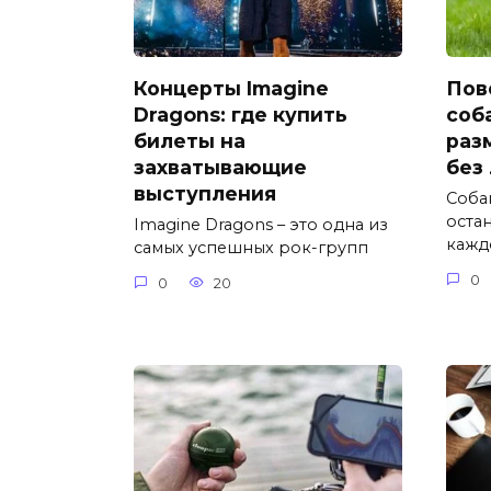
Концерты Imagine
Пов
Dragons: где купить
соб
билеты на
раз
захватывающие
без
выступления
Соба
оста
Imagine Dragons – это одна из
кажд
самых успешных рок-групп
0
0
20