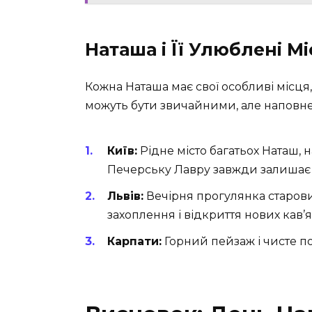
Наташа і Її Улюблені Мі
Кожна Наташа має свої особливі місця, 
можуть бути звичайними, але напов
Київ:
Рідне місто багатьох Наташ, 
Печерську Лавру завжди залишає
Львів:
Вечірня прогулянка старо
захоплення і відкриття нових кав’
Карпати:
Горний пейзаж і чисте п