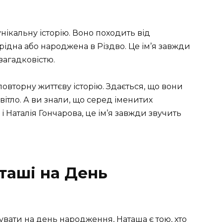
 унікальну історію. Воно походить від
 рідна або народжена в Різдво. Це ім’я завжди
 загадковістю.
овторну життєву історію. Здається, що вони
вітло. А ви знали, що серед іменитих
і Наталія Гончарова, це ім’я завжди звучить
таші на День
увати на день народження, Наташа є тою, хто