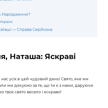
ь Народження?
Україні
аташі — Справа Серйозна
, Наташа: Яскраві
нас усіх в цей чудовий день! Свято, яке ми
оли ми дякуємо за те, що ти є з нами, даруючи
о твоє свято весело і яскраво!