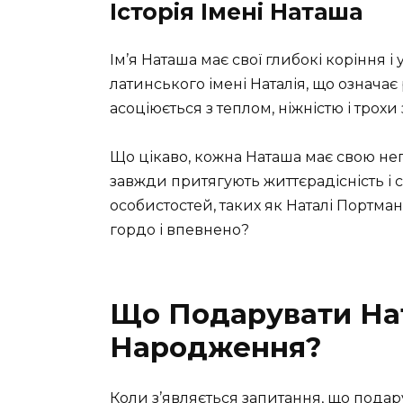
Історія Імені Наташа
Ім’я Наташа має свої глибокі коріння і
латинського імені Наталія, що означає
асоціюється з теплом, ніжністю і трохи
Що цікаво, кожна Наташа має свою неп
завжди притягують життєрадісність і с
особистостей, таких як Наталі Портман 
гордо і впевнено?
Що Подарувати На
Народження?
Коли з’являється запитання, що подар