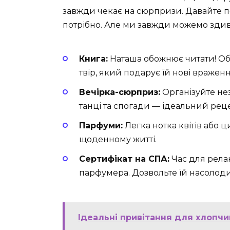
завжди чекає на сюрпризи. Давайте по
потрібно. Але ми завжди можемо здив
Книга:
Наташа обожнює читати! Об
твір, який подарує їй нові враженн
Вечірка-сюрприз:
Організуйте не
танці та спогади — ідеальний рец
Парфуми:
Легка нотка квітів або 
щоденному житті.
Сертифікат на СПА:
Час для релак
парфумера. Дозвольте їй насолод
Ідеальні привітання для хлопчик