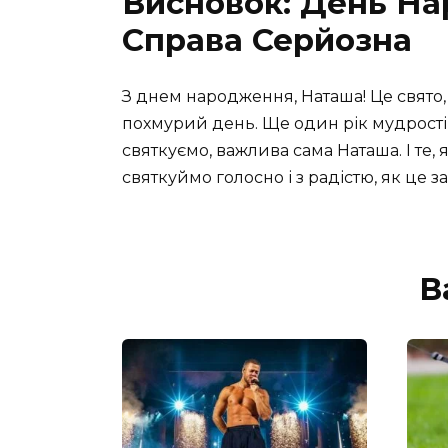
Висновок: День Н
Справа Серйозна
З днем народження, Наташа! Це свято,
похмурий день. Ще один рік мудрості,
святкуємо, важлива сама Наташа. І те, як
святкуймо голосно і з радістю, як це 
В