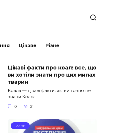
ання
Цікаве
Різне
Цікаві факти про коал: все, що
ви хотіли знати про цих милах
тварин
Коала — цікаві факти, які ви точно не
знали Коала —
0
21
РІЗНЕ