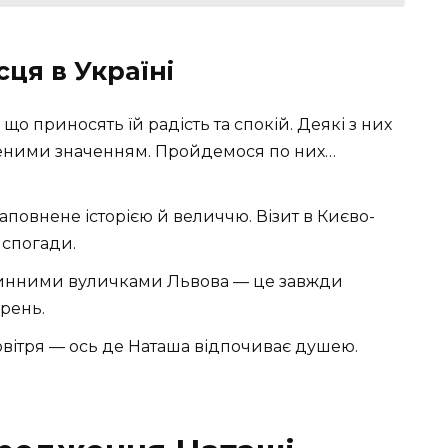
сця в Україні
що приносять їй радість та спокій. Деякі з них
неними значенням. Пройдемося по них…
наповнене історією й величчю. Візит в Києво-
 спогади.
винними вуличками Львова — це завжди
ярень.
овітря — ось де Наташа відпочиває душею.