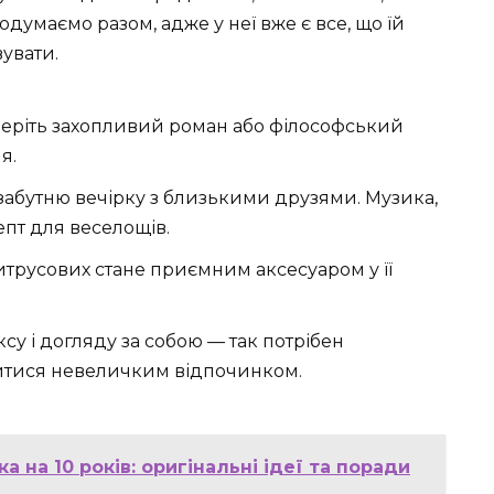
думаємо разом, адже у неї вже є все, що їй
увати.
еріть захопливий роман або філософський
я.
забутню вечірку з близькими друзями. Музика,
епт для веселощів.
цитрусових стане приємним аксесуаром у її
су і догляду за собою — так потрібен
итися невеличким відпочинком.
а на 10 років: оригінальні ідеї та поради