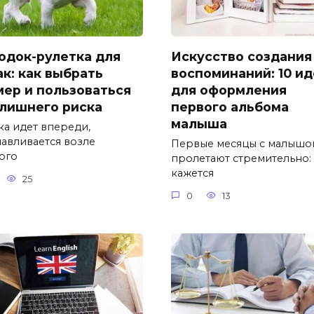
одок-рулетка для
Искусство создания
ак: как выбрать
воспоминаний: 10 и
мер и пользоваться
для оформления
 лишнего риска
первого альбома
малыша
ка идет впереди,
навливается возле
Первые месяцы с малышо
ого
пролетают стремительно:
кажется
25
0
13