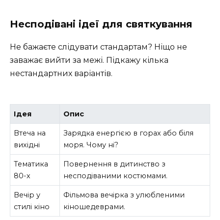
Несподівані ідеї для святкування
Не бажаєте слідувати стандартам? Ніщо не
заважає вийти за межі. Підкажу кілька
нестандартних варіантів.
Ідея
Опис
Втеча на
Зарядка енергією в горах або біля
вихідні
моря. Чому ні?
Тематика
Повернення в дитинство з
80-х
несподіваними костюмами.
Вечір у
Фільмова вечірка з улюбленими
стилі кіно
кіношедеврами.