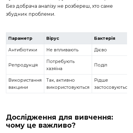
Без добрача аналізу не розбереш, хто саме
збудник проблеми.
Параметр
Вірус
Бактерія
Антибіотики
Не впливають
Дієво
Потребують
Репродукція
Поділ
хазяїна
Використання
Так, активно
Рідше
вакцини
використовуються
застосовуються
Дослідження для вивчення:
чому це важливо?