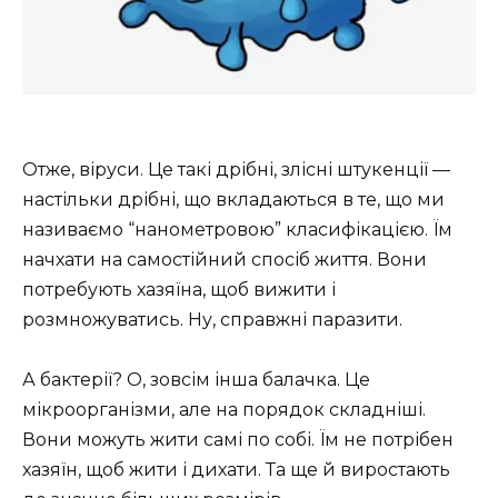
Отже, віруси. Це такі дрібні, злісні штукенції —
настільки дрібні, що вкладаються в те, що ми
називаємо “нанометровою” класифікацією. Їм
начхати на самостійний спосіб життя. Вони
потребують хазяїна, щоб вижити і
розмножуватись. Ну, справжні паразити.
А бактерії? О, зовсім інша балачка. Це
мікроорганізми, але на порядок складніші.
Вони можуть жити самі по собі. Їм не потрібен
хазяїн, щоб жити і дихати. Та ще й виростають