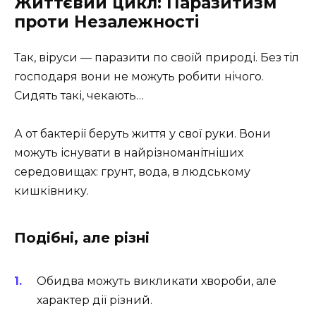
Життєвий цикл: Паразитизм
проти Незалежності
Так, віруси — паразити по своїй природі. Без тіл
господаря вони не можуть робити нічого.
Сидять такі, чекають…
А от бактерії беруть життя у свої руки. Вони
можуть існувати в найрізноманітніших
середовищах: грунт, вода, в людському
кишківнику.
Подібні, але різні
Обидва можуть викликати хвороби, але
характер дії різний.