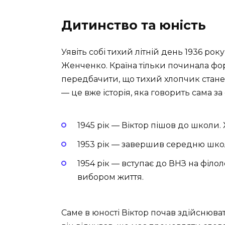
Дитинство та юність
Уявіть собі тихий літній день 1936 ро
Женченко. Країна тільки починала фо
передбачити, що тихий хлопчик стане 
— це вже історія, яка говорить сама за 
1945 рік — Віктор пішов до школи. 
1953 рік — завершив середню школ
1954 рік — вступає до ВНЗ на філо
вибором життя.
Саме в юності Віктор почав здійснюват