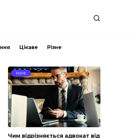
ання
Цікаве
Різне
РІЗНЕ
Чим відрізняється адвокат від