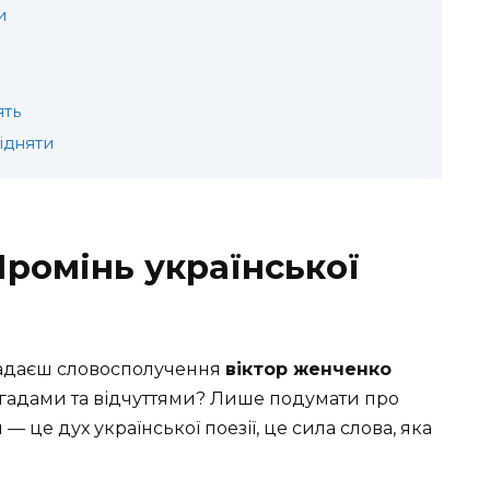
и
о
ять
ідняти
Промінь української
 згадаєш словосполучення
віктор женченко
спогадами та відчуттями? Лише подумати про
— це дух української поезії, це сила слова, яка