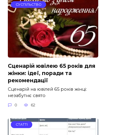
СУСПІЛЬСТВО
Сценарій ювілею 65 років для
жінки: ідеї, поради та
рекомендації
Сценарій на ювілей 65 років жінці:
незабутнє свято
0
62
СТАТТІ