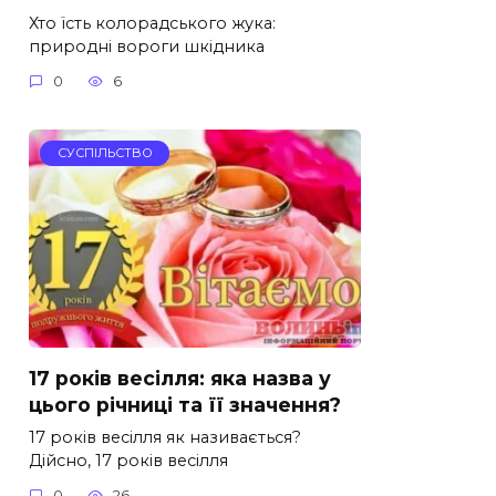
Хто їсть колорадського жука:
природні вороги шкідника
0
6
СУСПІЛЬСТВО
17 років весілля: яка назва у
цього річниці та її значення?
17 років весілля як називається?
Дійсно, 17 років весілля
0
26