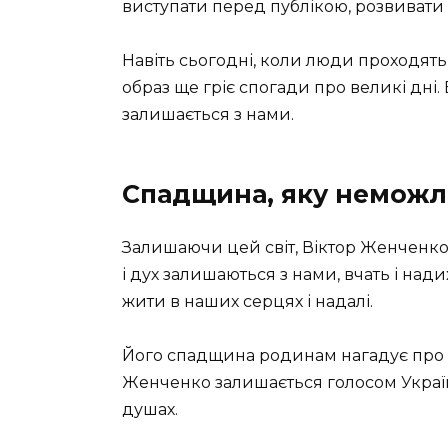
виступати перед публікою, розвивати 
Навіть сьогодні, коли люди проходят
образ ще гріє спогади про великі дні.
залишається з нами.
Спадщина, яку неможл
Залишаючи цей світ, Віктор Женченко
і дух залишаються з нами, вчать і над
жити в наших серцях і надалі.
Його спадщина родинам нагадує про н
Женченко залишається голосом Україн
душах.