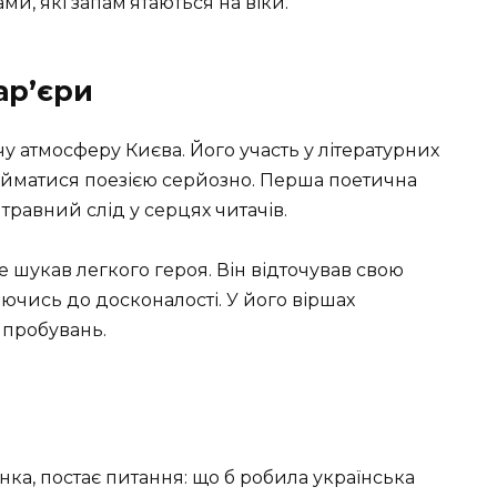
ми, які запам’ятаються на віки.
ар’єри
у атмосферу Києва. Його участь у літературних
айматися поезією серйозно. Перша поетична
травний слід у серцях читачів.
е шукав легкого героя. Він відточував свою
ючись до досконалості. У його віршах
ипробувань.
ка, постає питання: що б робила українська