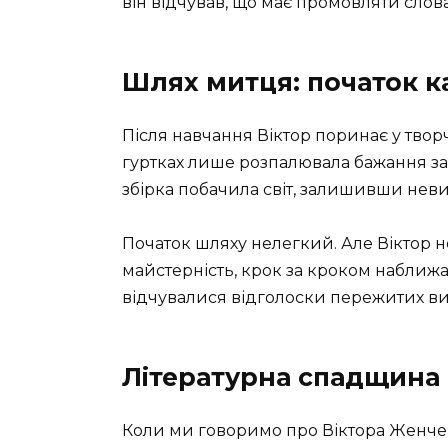
він відчував, що має промовляти слова
Шлях митця: початок к
Після навчання Віктор поринає у творч
гуртках лише розпалювала бажання з
збірка побачила світ, залишивши неви
Початок шляху нелегкий. Але Віктор н
майстерність, крок за кроком наближа
відчувалися відголоски пережитих в
Літературна спадщина
Коли ми говоримо про Віктора Женчен