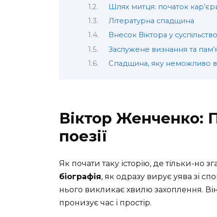
Шлях митця: початок кар’єр
Літературна спадщина
Внесок Віктора у суспільств
Заслужене визнання та пам’
Спадщина, яку неможливо в
Віктор Женченко: 
поезії
Як почати таку історію, де тільки-но
біографія
, як одразу вирує уява зі 
нього викликає хвилю захоплення. Він 
пронизує час і простір.