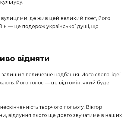
культуру.
ь вулицями, де жив цей великий поет, його
 Він — це подорож української душі, що
иво відняти
 залишив величезне надбання. Його слова, ідеї
ихають. Його голос — це відгомін, який буде
ескінченність творчого польоту. Віктор
и, відлуння якого ще довго звучатиме в наших