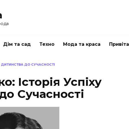
a
рода
Дім та сад
Техно
Мода та краса
Привіт
ІД ДИТИНСТВА ДО СУЧАСНОСТІ
о: Історія Успіху
до Сучасності