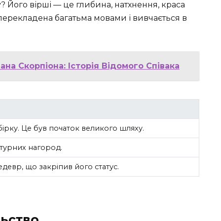
? Його вірші — це глибина, натхнення, краса
 перекладена багатьма мовами і вивчається в
ана Скорпіона: Історія Відомого Співака
ірку. Це був початок великого шляху.
турних нагород.
девр, що закріпив його статус.
льство