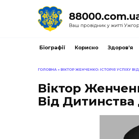
Перейти
до
88000.com.u
вмісту
Ваш провідник у житті Ужго
Біографії
Корисно
Здоров’я
ГОЛОВНА
»
ВІКТОР ЖЕНЧЕНКО: ІСТОРІЯ УСПІХУ В
Віктор Женченк
Від Дитинства 