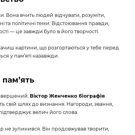
. Вона вчить людей відчувати, розуміти,
ні та політичні теми. Відстоювання правди,
сті — це завжди було в його творчості.
бачиш картини, що розгортаються у тебе перед
ься у пам’яті назавжди.
 пам’ять
ревершений.
Віктор Женченко біографія
ть свій шлях до визнання. Нагороди, звання,
 підтверджує велич його слова.
тор не зупинився. Він продовжував творити,