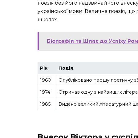
поезія без його надзвичайного внеску
української мови. Велична поезія, що
школах.
Біографія та Шлях до Успіху Ром
Рік
Подія
1960
Опубліковано першу поетичну зб
1974
Отримав одну з найвищих літера
1985
Видано великий літературний ше
Внесок Віктора у суспі