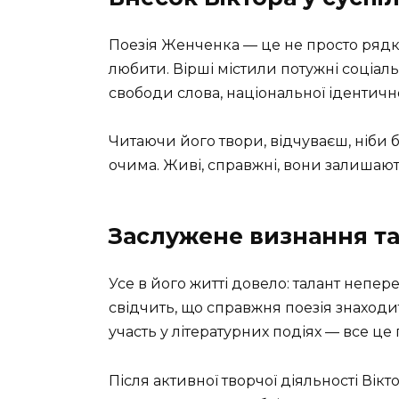
Поезія Женченка — це не просто рядки
любити. Вірші містили потужні соціаль
свободи слова, національної ідентично
Читаючи його твори, відчуваєш, ніби 
очима. Живі, справжні, вони залишают
Заслужене визнання та
Усе в його житті довело: талант непе
свідчить, що справжня поезія знаходи
участь у літературних подіях — все це
Після активної творчої діяльності Вік