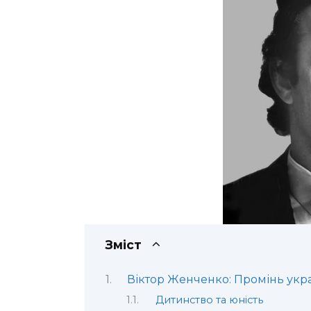
Зміст
Віктор Женченко: Промінь украї
Дитинство та юність