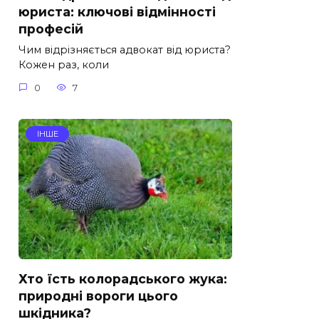
юриста: ключові відмінності
професій
Чим відрізняється адвокат від юриста?
Кожен раз, коли
0
7
ІНШЕ
Хто їсть колорадського жука:
природні вороги цього
шкідника?