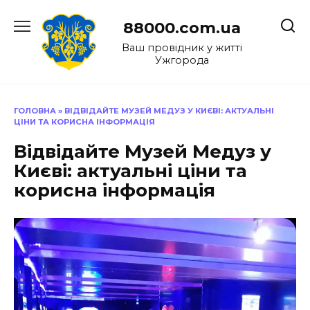
Перейти
до
88000.com.ua
вмісту
Ваш провідник у житті
Ужгорода
ГОЛОВНА
»
ВІДВІДАЙТЕ МУЗЕЙ МЕДУЗ У КИЄВІ: АКТУАЛЬНІ
ЦІНИ ТА КОРИСНА ІНФОРМАЦІЯ
Відвідайте Музей Медуз у
Києві: актуальні ціни та
корисна інформація