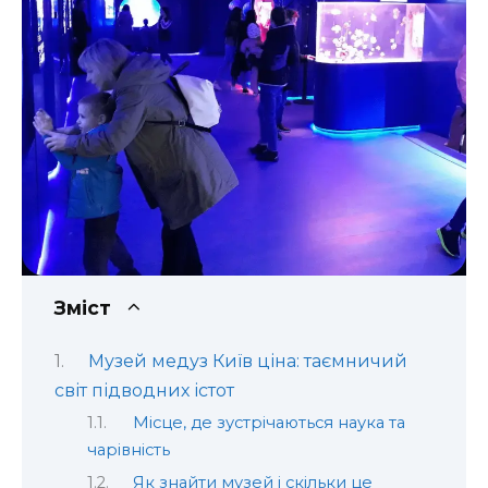
Зміст
Музей медуз Київ ціна: таємничий
світ підводних істот
Місце, де зустрічаються наука та
чарівність
Як знайти музей і скільки це