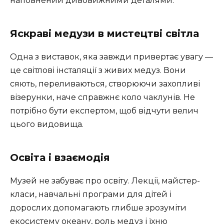
наповнений дивовижними деталями.
Яскраві медузи в мистецтві світла
Одна з виставок, яка завжди привертає увагу —
це світлові інсталяції з живих медуз. Вони
сяють, переливаються, створюючи захопливі
візерунки, наче справжнє коло чаклунів. Не
потрібно бути експертом, щоб відчути велич
цього видовища.
Освіта і взаємодія
Музей не забуває про освіту. Лекції, майстер-
класи, навчальні програми для дітей і
дорослих допомагають глибше зрозуміти
екосистему океану, роль медуз і їхню