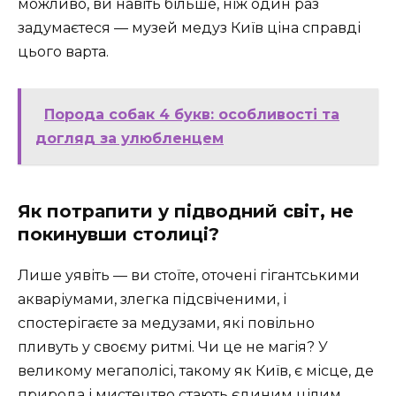
можливо, ви навіть більше, ніж один раз
задумаєтеся — музей медуз Київ ціна справді
цього варта.
Порода собак 4 букв: особливості та
догляд за улюбленцем
Як потрапити у підводний світ, не
покинувши столиці?
Лише уявіть — ви стоїте, оточені гігантськими
акваріумами, злегка підсвіченими, і
спостерігаєте за медузами, які повільно
пливуть у своєму ритмі. Чи це не магія? У
великому мегаполісі, такому як Київ, є місце, де
природа і мистецтво стають єдиним цілим,