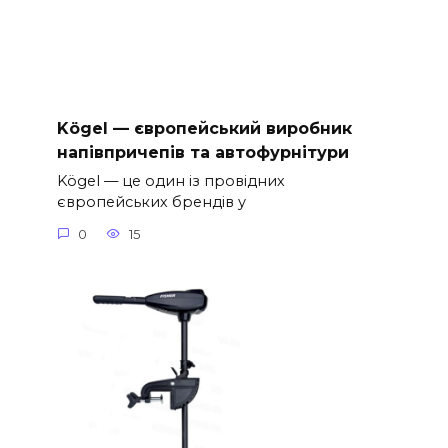
Kögel — європейський виробник
напівпричепів та автофурнітури
Kögel — це один із провідних
європейських брендів у
0
15