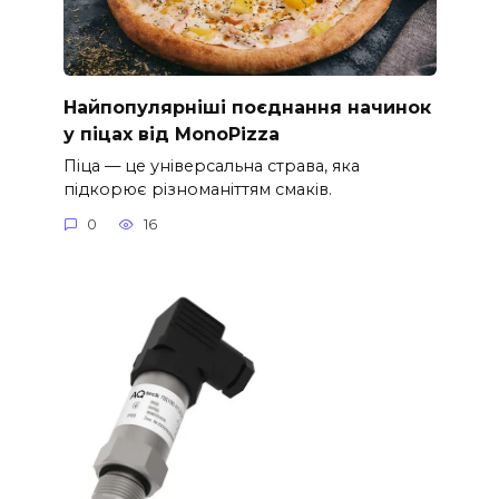
Найпопулярніші поєднання начинок
у піцах від MonoPizza
Піца — це універсальна страва, яка
підкорює різноманіттям смаків.
0
16