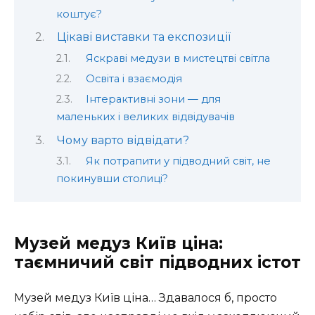
коштує?
Цікаві виставки та експозиції
Яскраві медузи в мистецтві світла
Освіта і взаємодія
Інтерактивні зони — для
маленьких і великих відвідувачів
Чому варто відвідати?
Як потрапити у підводний світ, не
покинувши столиці?
Музей медуз Київ ціна:
таємничий світ підводних істот
Музей медуз Київ ціна… Здавалося б, просто