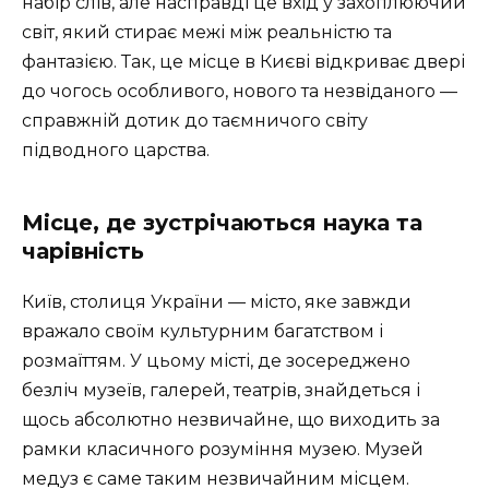
набір слів, але насправді це вхід у захоплюючий
світ, який стирає межі між реальністю та
фантазією. Так, це місце в Києві відкриває двері
до чогось особливого, нового та незвіданого —
справжній дотик до таємничого світу
підводного царства.
Місце, де зустрічаються наука та
чарівність
Київ, столиця України — місто, яке завжди
вражало своїм культурним багатством і
розмаїттям. У цьому місті, де зосереджено
безліч музеїв, галерей, театрів, знайдеться і
щось абсолютно незвичайне, що виходить за
рамки класичного розуміння музею. Музей
медуз є саме таким незвичайним місцем.