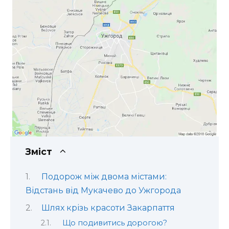
Зміст
Подорож між двома містами:
Відстань від Мукачево до Ужгорода
Шлях крізь красоти Закарпаття
Що подивитись дорогою?