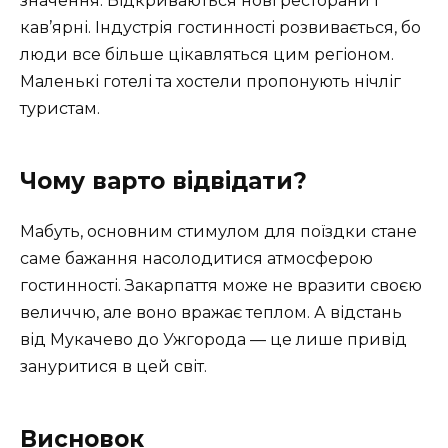
значення. Відкриваються нові ресторани і
кав’ярні. Індустрія гостинності розвивається, бо
люди все більше цікавляться цим регіоном.
Маленькі готелі та хостели пропонують нічліг
туристам.
Чому варто відвідати?
Мабуть, основним стимулом для поїздки стане
саме бажання насолодитися атмосферою
гостинності. Закарпаття може не вразити своєю
величчю, але воно вражає теплом. А відстань
від Мукачево до Ужгорода — це лише привід
зануритися в цей світ.
Висновок