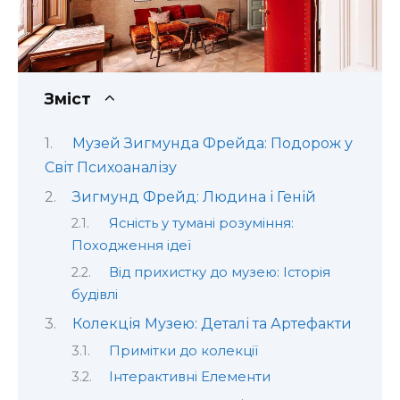
Зміст
Музей Зигмунда Фрейда: Подорож у
Світ Психоаналізу
Зигмунд Фрейд: Людина і Геній
Ясність у тумані розуміння:
Походження ідеї
Від прихистку до музею: Історія
будівлі
Колекція Музею: Деталі та Артефакти
Примітки до колекції
Інтерактивні Елементи