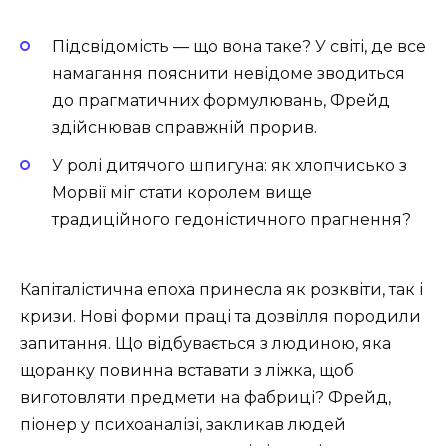
Підсвідомість — що вона таке? У світі, де все
намагання пояснити невідоме зводиться
до прагматичних формулювань, Фрейд
здійснював справжній прорив.
У ролі дитячого шпигуна: як хлопчисько з
Морвії міг стати королем вище
традиційного гедоністичного прагнення?
Капіталістична епоха принесла як розквіти, так і
кризи. Нові форми праці та дозвілля породили
запитання. Що відбувається з людиною, яка
щоранку повинна вставати з ліжка, щоб
виготовляти предмети на фабриці? Фрейд,
піонер у психоаналізі, закликав людей