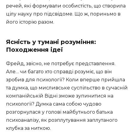
речей, які формували особистість, що створила
цілу науку про підсвідоме. Що ж, пориньмо в
його історію разом.
Ясність у тумані розуміння:
Походження ідеї
Фрейд, звісно, не потребує представлення.
Але… чи багато хто справді розуміє, що він
зробив для психології? Коли вперше прийшла
та думка, що мисливське суспільство в сучасній
компанійській Відні зможе зупинитися на
психології? Думка сама собою чудово
розгорнулася у голові майбутнього батька
психоаналізу, як розплутування заплутаного
клубка за ниткою.