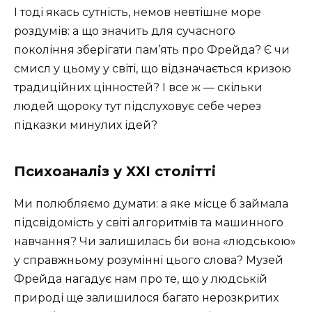
І тоді якась сутність, немов невтішне море
роздумів: а що значить для сучасного
покоління зберігати пам’ять про Фрейда? Є чи
смисл у цьому у світі, що відзначається кризою
традиційних цінностей? І все ж — скільки
людей щороку тут підслуховує себе через
підказки минулих ідей?
Психоаналіз у XXI столітті
Ми полюбляємо думати: а яке місце б займала
підсвідомість у світі алгоритмів та машинного
навчання? Чи залишилась би вона «людською»
у справжньому розумінні цього слова? Музей
Фрейда нагадує нам про те, що у людській
природі ще залишилося багато нерозкритих