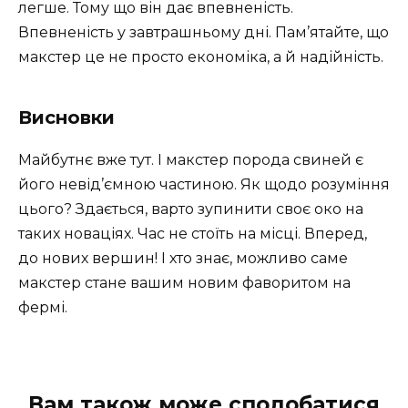
легше. Тому що він дає впевненість.
Впевненість у завтрашньому дні. Пам’ятайте, що
макстер це не просто економіка, а й надійність.
Висновки
Майбутнє вже тут. І макстер порода свиней є
його невід’ємною частиною. Як щодо розуміння
цього? Здається, варто зупинити своє око на
таких новаціях. Час не стоїть на місці. Вперед,
до нових вершин! І хто знає, можливо саме
макстер стане вашим новим фаворитом на
фермі.
Вам також може сподобатися