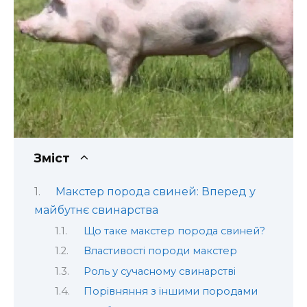
Зміст
Макстер порода свиней: Вперед у
майбутнє свинарства
Що таке макстер порода свиней?
Властивості породи макстер
Роль у сучасному свинарстві
Порівняння з іншими породами