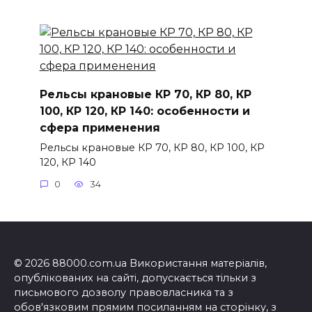
Рельсы крановые КР 70, КР 80, КР
100, КР 120, КР 140: особенности и
сфера применения
Рельсы крановые КР 70, КР 80, КР 100, КР
120, КР 140
0
34
© 2026 88000.com.ua Використання матеріалів,
опублікованих на сайті, допускається тільки з
письмового дозволу правовласника та з
обов'язковим прямим посиланням на сторінку, з