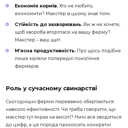
Економія кормів.
Хто не любить
економити? Макстер в цьому знає толк.
Стійкість до захворювань.
Ви ж не хочете,
щоб хвороба вторглася на вашу ферму?
Макстер – ваш щит.
М’ясна продуктивність.
Про щось подібне
лише мріяли попередні покоління
фермерів.
Роль у сучасному свинарстві
Сьогоднішні ферми переважно обертаються
навколо ефективності. Чи треба говорити, що
макстер тут якраз на висоті? Нині все зводиться
до цифр, а ця порода приносить конкретні