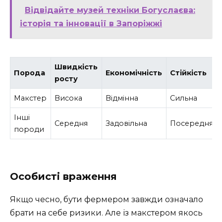
Відвідайте музей техніки Богуслаєва:
історія та інновації в Запоріжжі
Швидкість
Порода
Економічність
Стійкість
росту
Макстер
Висока
Відмінна
Сильна
Інші
Середня
Задовільна
Посередня
породи
Особисті враження
Якщо чесно, бути фермером завжди означало
брати на себе ризики. Але із макстером якось