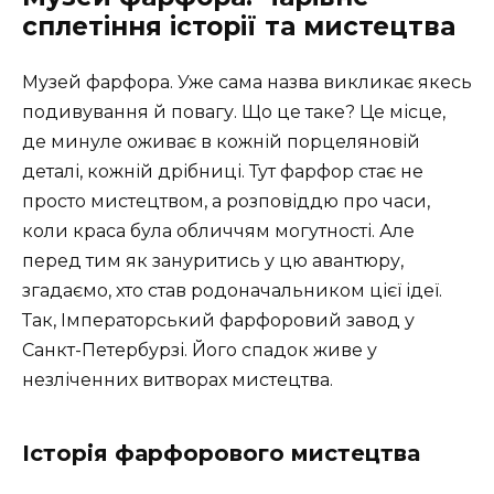
сплетіння історії та мистецтва
Музей фарфора. Уже сама назва викликає якесь
подивування й повагу. Що це таке? Це місце,
де минуле оживає в кожній порцеляновій
деталі, кожній дрібниці. Тут фарфор стає не
просто мистецтвом, а розповіддю про часи,
коли краса була обличчям могутності. Але
перед тим як зануритись у цю авантюру,
згадаємо, хто став родоначальником цієї ідеї.
Так, Імператорський фарфоровий завод у
Санкт-Петербурзі. Його спадок живе у
незліченних витворах мистецтва.
Історія фарфорового мистецтва