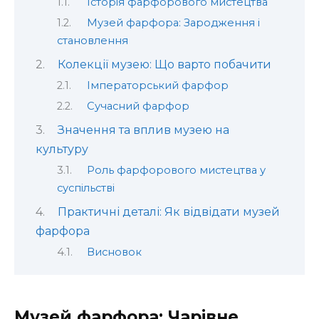
Історія фарфорового мистецтва
Музей фарфора: Зародження і
становлення
Колекції музею: Що варто побачити
Імператорський фарфор
Сучасний фарфор
Значення та вплив музею на
культуру
Роль фарфорового мистецтва у
суспільстві
Практичні деталі: Як відвідати музей
фарфора
Висновок
Музей фарфора: Чарівне