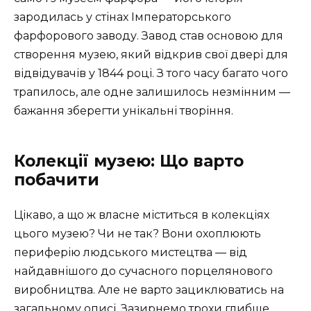
зародилась у стінах Імператорського
фарфорового заводу. Завод став основою для
створення музею, який відкрив свої двері для
відвідувачів у 1844 році. З того часу багато чого
трапилось, але одне залишилось незмінним —
бажання зберегти унікальні творіння.
Колекції музею: Що варто
побачити
Цікаво, а що ж власне міститься в колекціях
цього музею? Чи не так? Вони охоплюють
периферію людського мистецтва — від
найдавнішого до сучасного порцелянового
виробництва. Але не варто зациклюватись на
загальному описі. Зазирнемо трохи глибше.