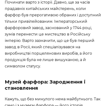
Починати варто з історії. Давно, ще за часів
прадавніх китайських майстерень, коли
фарфор був прерогативою обраних і доступний
тільки привілейованим. Імператорський
фарфоровий завод, заснований у 1744 році,
зумів перенести це мистецтво в Російську
імперію. Варто зазначити, що це був перший
завод в Росії, який спеціалізувався на
виробництві порцелянових виробів, а його
продукція була не лише вишуканою, а й
символом статусу.
Музей фарфора: Зародження і
становлення
Кажуть, що без минулого нема майбутнього. Так
само і з музеєм фарфора — його історія