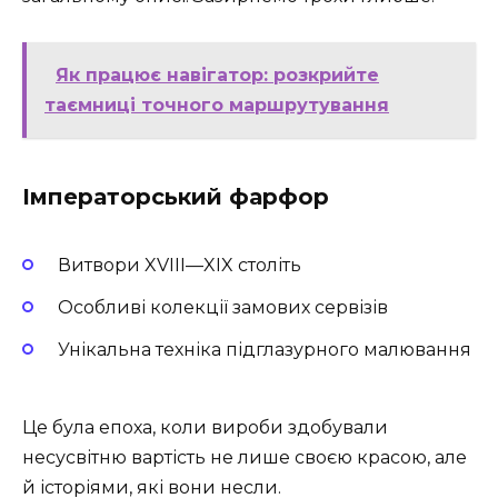
Як працює навігатор: розкрийте
таємниці точного маршрутування
Імператорський фарфор
Витвори XVIII—XIX століть
Особливі колекції замових сервізів
Унікальна техніка підглазурного малювання
Це була епоха, коли вироби здобували
несусвітню вартість не лише своєю красою, але
й історіями, які вони несли.