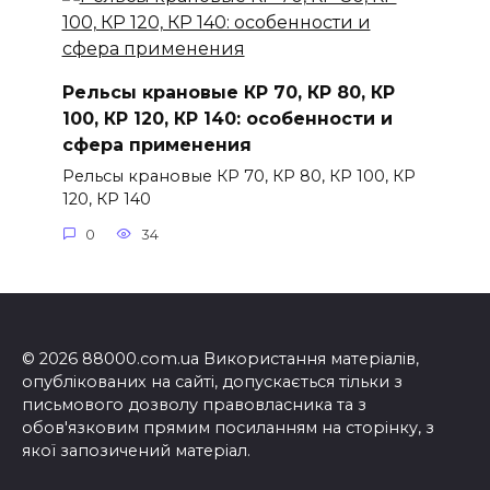
Рельсы крановые КР 70, КР 80, КР
100, КР 120, КР 140: особенности и
сфера применения
Рельсы крановые КР 70, КР 80, КР 100, КР
120, КР 140
0
34
© 2026 88000.com.ua Використання матеріалів,
опублікованих на сайті, допускається тільки з
письмового дозволу правовласника та з
обов'язковим прямим посиланням на сторінку, з
якої запозичений матеріал.