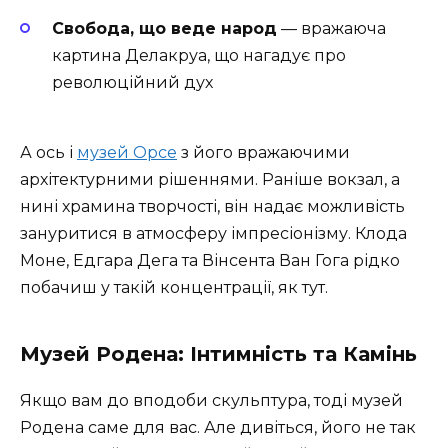
Свобода, що веде народ
— вражаюча
картина Делакруа, що нагадує про
революційний дух
А ось і
музей Орсе
з його вражаючими
архітектурними рішеннями. Раніше вокзал, а
нині храмина творчості, він надає можливість
зануритися в атмосферу імпресіонізму. Клода
Моне, Едгара Дега та Вінсента Ван Гога рідко
побачиш у такій концентрації, як тут.
Музей Родена: Інтимність та Камінь
Якщо вам до вподоби скульптура, тоді музей
Родена саме для вас. Але дивіться, його не так