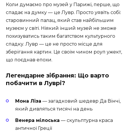
Коли думаємо про музей у Парижі, перше, що
спадає на думку — це Лувр. Просто уявіть собі:
старовинний палац, який став найбільшим
музеєм у світі. Ніякий інший музей не зможе
похизуватись таким багатством культурного
спадку. Лувр — це не просто місце для
зберігання картин. Це своїм чином роуп ужект,
що поєднав епохи.
Легендарне зібрання: Що варто
побачити в Луврі?
Мона Ліза
— загадковий шедевр Да Вінчі,
який дивляться тисячі на день
Венера мілоська
— скульптурна краса
античної Греції