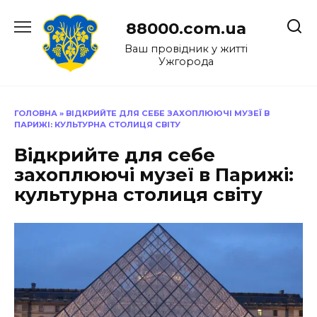
Перейти
до
88000.com.ua
вмісту
Ваш провідник у житті
Ужгорода
ГОЛОВНА
»
ВІДКРИЙТЕ ДЛЯ СЕБЕ ЗАХОПЛЮЮЧІ МУЗЕЇ В
ПАРИЖІ: КУЛЬТУРНА СТОЛИЦЯ СВІТУ
Відкрийте для себе
захоплюючі музеї в Парижі:
культурна столиця світу