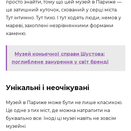
просто знайти, тому що цей музей в Париже —
це затишний куточок, схований у серці міста.
Тут інтимно. Тут тихо. І тут ходять люди, немов у
мареві, захоплені незрівнянними формами
каменю.
Музей коньячної справи Шустова:
поглиблене занурення у світ бренді
Унікальні і неочікувані
Музей в Париже може бути не лише класикою.
Це одне з тих міст, де можна натрапити на
буквально все. Іноді ці музеї навіть не зовсім
музейні.