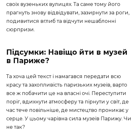
своїх вузеньких вулицях. Та саме тому його
прагнуть знову відвідувати, зазирнути за роги,
подивитися вглиб та відчути нешаблонні
сюрпризи.
Підсумки: Навіщо йти в музей
в Париже?
Та хоча цей текст і намагався передати всю
красу та захопливість паризьких музеїв, варто
все ж побачити це на власні очі. Переступити
поріг, вдихнути атмосферу та пірнути у світ, де
час тече повільніше, де мистецтво проникає у
серце. У цьому чарівна сила музеїв Парижу. Чи
не так?