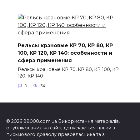
Рельсы крановые КР 70, КР 80, КР
100, КР 120, КР 140: особенности и
сфера применения
Рельсы крановые КР 70, КР 80, КР 100, КР
120, КР 140
0
34
© 2026 88000.com.ua Використання матеріалів,
опублікованих на сайті, допускається тільки з
письмового дозволу правовласника та з