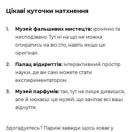
Цікаві куточки натхнення
Музей фальшивих мистецтв:
іронічно та
несподівано. Тут ні на що не можна
опиратись на всі сто, навіть якщо це
оригінал.
Палац відкриттів:
інтерактивний простір
науки, де ви самі можете стати
експериментатором.
Музей парфумів:
так, тут не лише дивишся,
але й нюхаєш: це музей, що зачіпає всі ваші
відчуття.
Здогадуєтесь? Париж завжди щось ховає у