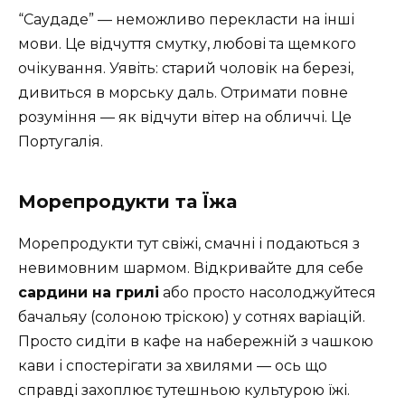
“Саудаде” — неможливо перекласти на інші
мови. Це відчуття смутку, любові та щемкого
очікування. Уявіть: старий чоловік на березі,
дивиться в морську даль. Отримати повне
розуміння — як відчути вітер на обличчі. Це
Португалія.
Морепродукти та Їжа
Морепродукти тут свіжі, смачні і подаються з
невимовним шармом. Відкривайте для себе
сардини на грилі
або просто насолоджуйтеся
бачальяу (солоною тріскою) у сотнях варіацій.
Просто сидіти в кафе на набережній з чашкою
кави і спостерігати за хвилями — ось що
справді захоплює тутешньою культурою їжі.