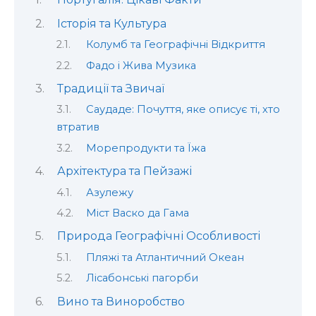
Історія та Культура
Колумб та Географічні Відкриття
Фадо і Жива Музика
Традиції та Звичаї
Саудаде: Почуття, яке описує ті, хто
втратив
Морепродукти та Їжа
Архітектура та Пейзажі
Азулежу
Міст Васко да Гама
Природа Географічні Особливості
Пляжі та Атлантичний Океан
Лісабонські пагорби
Вино та Виноробство