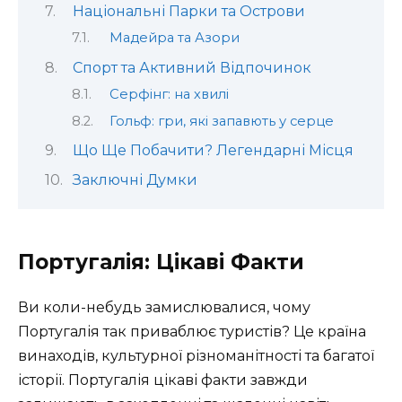
Національні Парки та Острови
Мадейра та Азори
Спорт та Активний Відпочинок
Серфінг: на хвилі
Гольф: гри, які запавють у серце
Що Ще Побачити? Легендарні Місця
Заключні Думки
Португалія: Цікаві Факти
Ви коли-небудь замислювалися, чому
Португалія так приваблює туристів? Це країна
винаходів, культурної різноманітності та багатої
історії. Португалія цікаві факти завжди