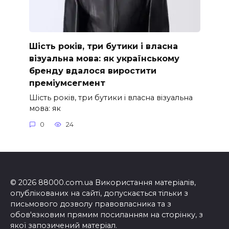
Шість років, три бутики і власна
візуальна мова: як українському
бренду вдалося виростити
преміумсегмент
Шість років, три бутики і власна візуальна
мова: як
0
24
© 2026 88000.com.ua Використання матеріалів,
опублікованих на сайті, допускається тільки з
письмового дозволу правовласника та з
обов'язковим прямим посиланням на сторінку, з
якої запозичений матеріал.