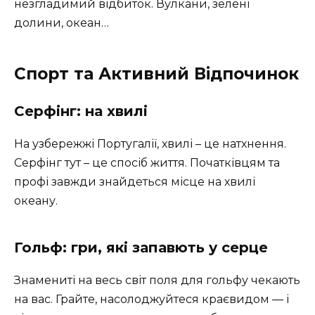
незгладимий відбиток. Вулкани, зелені
долини, океан…
Спорт та Активний Відпочинок
Серфінг: на хвилі
На узбережжі Португалії, хвилі – це натхнення.
Серфінг тут – це спосіб життя. Початківцям та
профі завжди знайдеться місце на хвилі
океану.
Гольф: гри, які запавють у серце
Знамениті на весь світ поля для гольфу чекають
на вас. Грайте, насолоджуйтеся краєвидом — і