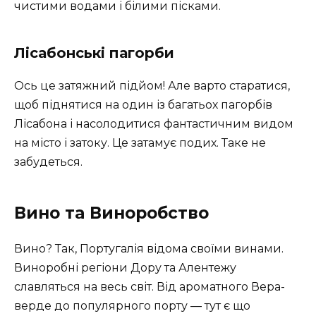
чистими водами і білими пісками.
Лісабонські пагорби
Ось це затяжний підйом! Але варто старатися,
щоб піднятися на один із багатьох пагорбів
Лісабона і насолодитися фантастичним видом
на місто і затоку. Це затамує подих. Таке не
забудеться.
Вино та Виноробство
Вино? Так, Португалія відома своїми винами.
Виноробні регіони Дору та Алентежу
славляться на весь світ. Від ароматного Вера-
верде до популярного порту — тут є що