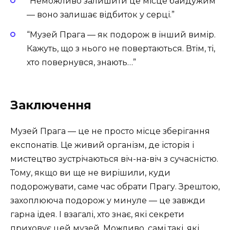
“Неможливо залишити це місце байдужим
— воно залишає відбиток у серці.”
“Музей Прага — як подорож в інший вимір.
Кажуть, що з нього не повертаються. Втім, ті,
хто повернувся, знають…”
Заключення
Музей Прага — це не просто місце зберігання
експонатів. Це живий організм, де історія і
мистецтво зустрічаються віч-на-віч з сучасністю.
Тому, якщо ви ще не вирішили, куди
подорожувати, саме час обрати Прагу. Зрештою,
захоплююча подорож у минуле — це завжди
гарна ідея. І взагалі, хто знає, які секрети
приховує цей музей. Можливо, самі такі, які