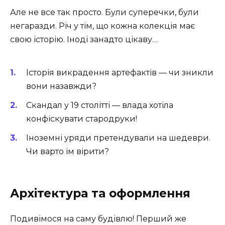
Але не все так просто. Були суперечки, були
негаразди. Річ у тім, що кожна колекція має
свою історію. Іноді занадто цікаву…
Історія викрадення артефактів — чи зникли
вони назавжди?
Скандал у 19 столітті — влада хотіла
конфіскувати стародруки!
Іноземні уряди претендували на шедеври.
Чи варто їм вірити?
Архітектура та оформлення
Подивімося на саму будівлю! Перший же