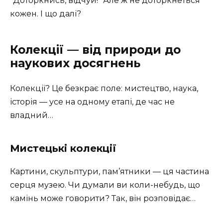
“Доторкнись, відчуй!” Але ж не доторкнеться
кожен. І що далі?
Колекції — від природи до
наукових досягнень
Колекції? Це безкрає поле: мистецтво, наука,
історія — усе на одному етапі, де час не
владний…
Мистецькі колекції
Картини, скульптури, пам’ятники — ця частина
серця музею. Чи думали ви коли-небудь, що
камінь може говорити? Так, він розповідає…