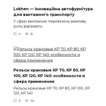
Lokhen — інноваційна автофурнітура
для вантажного транспорту
У сфері вантажних перевезень важливу
роль відіграють
0
8
Рельсы крановые КР 70, КР 80, КР
100, КР 120, КР 140: особенности и
сфера применения
Рельсы крановые КР 70, КР 80, КР 100, КР
120, КР 140
0
34