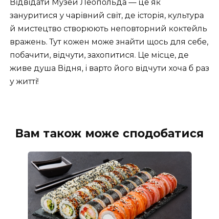
Відвідати Музей Леопольда — це як
зануритися у чарівний світ, де історія, культура
й мистецтво створюють неповторний коктейль
вражень. Тут кожен може знайти щось для себе,
побачити, відчути, захопитися. Це місце, де
живе душа Відня, і варто його відчути хоча б раз
у житті!
Вам також може сподобатися