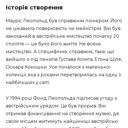
Історія створення
Мауріс Леопольд був справжнім піонером. Його
не цікавила поверховість чи мейнстрім. Він був
закоханий в австрійське мистецтво початку 20
століття — це було його життя. Не всяке
мистецтво. А специфічне, справжнє, таке, що
вийшло з-під пензлів Густава Клімта, Еґона Шіле,
Оскара Кокошки. Усе почалося з маленької
колекції, яка з роками перетворилась на одну з
найбільших у світі.
У 1994 році Фонд Леопольда підписав угоду з
австрійським урядом. Це був прорив. Він
отримав фінансування на створення музею, де
своїм місцем житимуть найцінніші австрійські