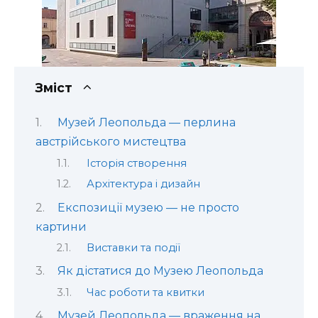
Зміст
Музей Леопольда — перлина
австрійського мистецтва
Історія створення
Архітектура і дизайн
Експозиції музею — не просто
картини
Виставки та події
Як дістатися до Музею Леопольда
Час роботи та квитки
Музей Леопольда — враження на