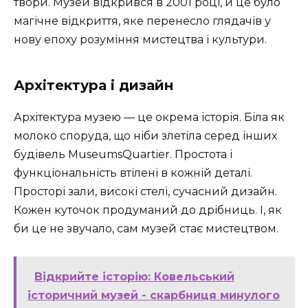
твори. Музей відкрився в 2001 році, й це було
магічне відкриття, яке перенесло глядачів у
нову епоху розуміння мистецтва і культури.
Архітектура і дизайн
Архітектура музею — це окрема історія. Біла як
молоко споруда, що ніби злетіла серед інших
будівель MuseumsQuartier. Простота і
функціональність втілені в кожній деталі.
Просторі зали, високі стелі, сучасний дизайн.
Кожен куточок продуманий до дрібниць. І, як
би це не звучало, сам музей стає мистецтвом.
Відкрийте історію: Ковельський
історичний музей - скарбниця минулого