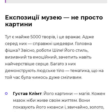
Експозиції музею — не просто
картини
Тут є майже 5000 творів, і це вражає. Адже
серед них — справжні шедеври. Головна
фішка? Звісно, роботи Шіле! Його стиль,
визивний та емоційний, зачепить навіть
найчерствіше серце. Багато з них
демонструють людське тіло — тематика, що на
той час була чимось дуже сміливим.
Густав Клімт
: Його картини — магія. Кожен
мазок ніби живе своїм життям. Вони
показують його нюанси і, звичайно, золото,