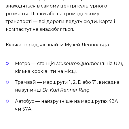
знаходяться в самому центрі культурного
розмаїття. Пішки або на громадському
транспорті — всі дороги ведуть сюди. Карта і
компас тут не знадобляться.
Кілька порад, як знайти Музей Леопольда:
Метро — станція
MuseumsQuartier
(лінія U2),
кілька кроків і ти на місці.
Трамвай — маршрути 1, 2, D або 71, висадка
на зупинці
Dr. Karl Renner Ring
.
Автобус — найзручніше на маршрутах 48A
чи 57A.