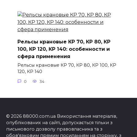
Рельсы крановые КР 70, КР 80, КР
100, КР 120, КР 140: особенности и
сфера применения
Рельсы крановые КР 70, КР 80, КР 100, КР
120, КР 140
0
34
© 2026 88000.com.ua Використання матеріалів,
опублікованих на сайті, допускається тільки з
письмового дозволу правовласника та з
обов'язковим прямим посиланням на сторінку, з