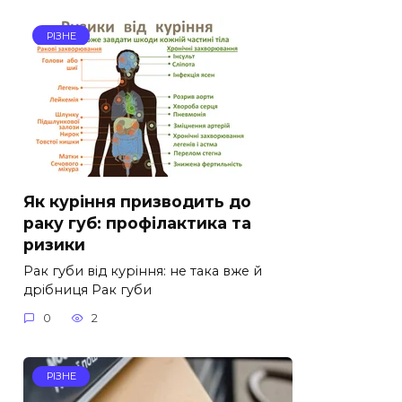
РІЗНЕ
Як куріння призводить до
раку губ: профілактика та
ризики
Рак губи від куріння: не така вже й
дрібниця Рак губи
0
2
РІЗНЕ