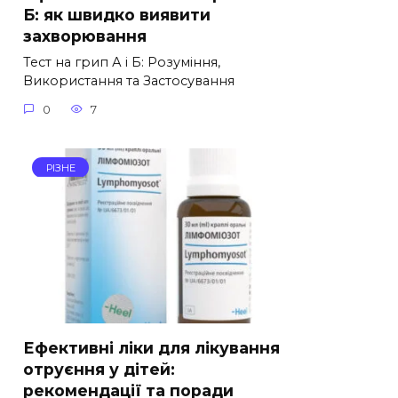
Б: як швидко виявити
захворювання
Тест на грип А і Б: Розуміння,
Використання та Застосування
0
7
РІЗНЕ
Ефективні ліки для лікування
отруєння у дітей:
рекомендації та поради