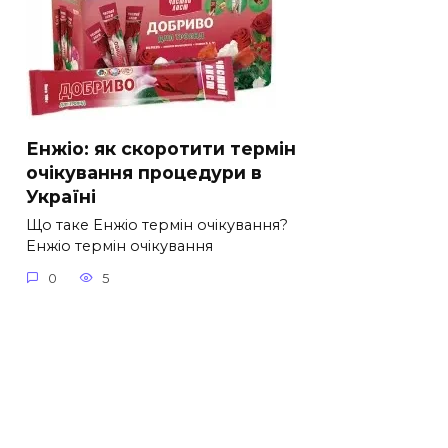
Енжіо: як скоротити термін
очікування процедури в
Україні
Що таке Енжіо термін очікування?
Енжіо термін очікування
0
5