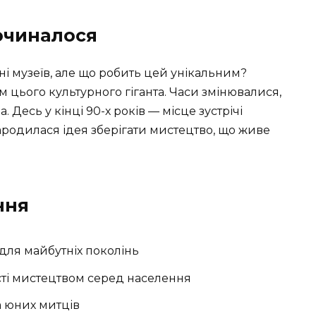
починалося
тні музеїв, але що робить цей унікальним?
м цього культурного гіганта. Часи змінювалися,
. Десь у кінці 90-х років — місце зустрічі
 зародилася ідея зберігати мистецтво, що живе
ння
для майбутніх поколінь
сті мистецтвом серед населення
а юних митців