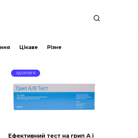
ання
Цікаве
Різне
ЗДОРОВ'Я
Ефективний тест на грип А і