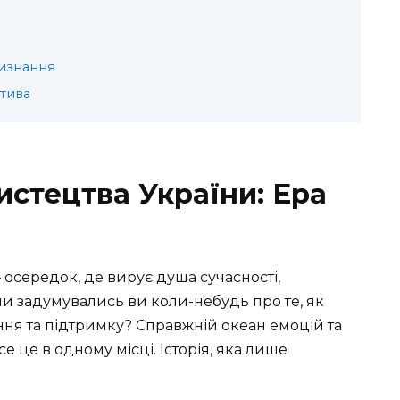
визнання
тива
истецтва України: Ера
осередок, де вирує душа сучасності,
чи задумувались ви коли-небудь про те, як
ння та підтримку? Справжній океан емоцій та
е це в одному місці. Історія, яка лише