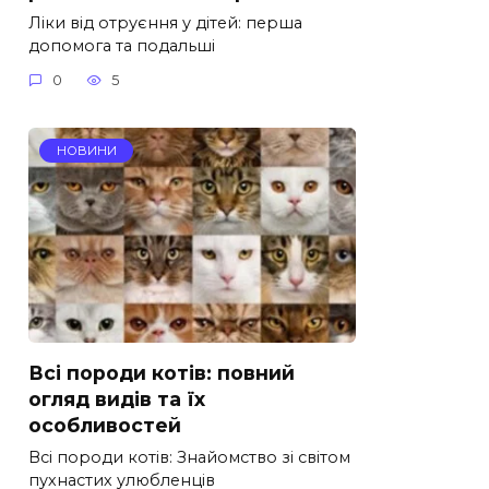
Ліки від отруєння у дітей: перша
допомога та подальші
0
5
НОВИНИ
Всі породи котів: повний
огляд видів та їх
особливостей
Всі породи котів: Знайомство зі світом
пухнастих улюбленців