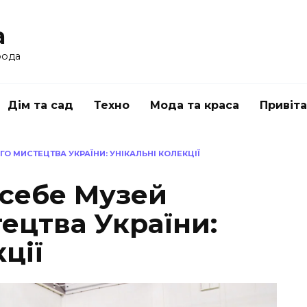
a
рода
Дім та сад
Техно
Мода та краса
Привіт
О МИСТЕЦТВА УКРАЇНИ: УНІКАЛЬНІ КОЛЕКЦІЇ
 себе Музей
ецтва України:
ції