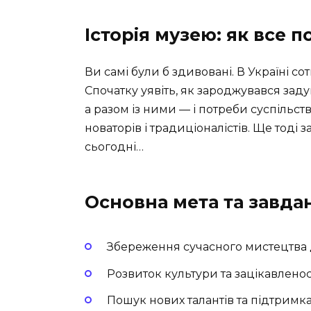
Історія музею: як все 
Ви самі були б здивовані. В Україні со
Спочатку уявіть, як зароджувався заду
а разом із ними — і потреби суспільства
новаторів і традиціоналістів. Ще тоді
сьогодні…
Основна мета та завда
Збереження сучасного мистецтва 
Розвиток культури та зацікавлено
Пошук нових талантів та підтримк