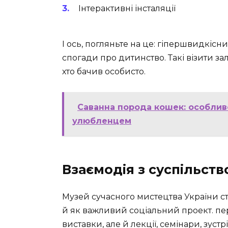
Інтерактивні інсталяції
І ось, погляньте на це: гіпершвидкіс
спогади про дитинство. Такі візити зал
хто бачив особисто.
Саванна порода кошек: особливо
улюбленцем
Взаємодія з суспільст
Музей сучасного мистецтва України ст
й як важливий соціальний проект. пе
виставки, але й лекції, семінари, зустр