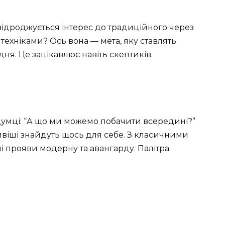
відроджується інтерес до традиційного через
техніками? Ось вона — мета, яку ставлять
я. Це зацікавлює навіть скептиків.
думці: “А що ми можемо побачити всередині?”
ивіші знайдуть щось для себе. З класичними
і прояви модерну та авангарду. Палітра