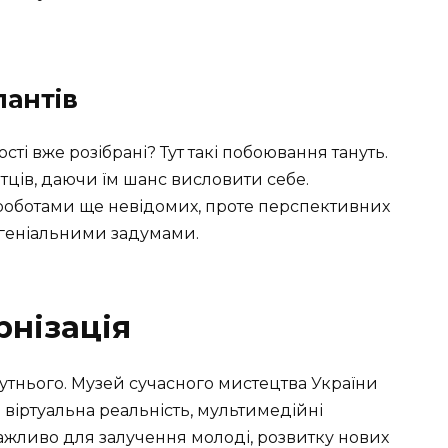
лантів
ості вже розібрані? Тут такі побоювання тануть.
ців, даючи їм шанс висловити себе.
роботами ще невідомих, проте перспективних
з геніальними задумами.
рнізація
бутнього. Музей сучасного мистецтва України
: віртуальна реальність, мультимедійні
 важливо для залучення молоді, розвитку нових