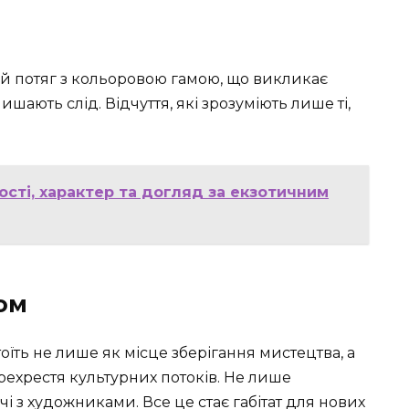
ний потяг з кольоровою гамою, що викликає
ишають слід. Відчуття, які зрозуміють лише ті,
сті, характер та догляд за екзотичним
вом
оїть не лише як місце зберігання мистецтва, а
рехрестя культурних потоків. Не лише
ічі з художниками. Все це стає габітат для нових