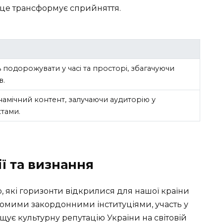
к це трансформує сприйняття.
 подорожувати у часі та просторі, збагачуючи
в.
амічний контент, залучаючи аудиторію у
ктами.
ї та визнання
о, які горизонти відкрилися для нашої країни
домими закордонними інституціями, участь у
ує культурну репутацію України на світовій