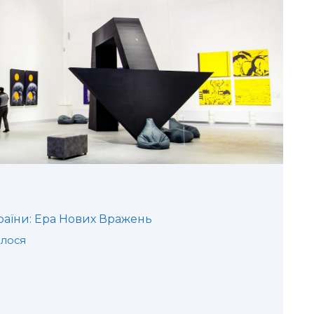
раїни: Ера Нових Вражень
алося