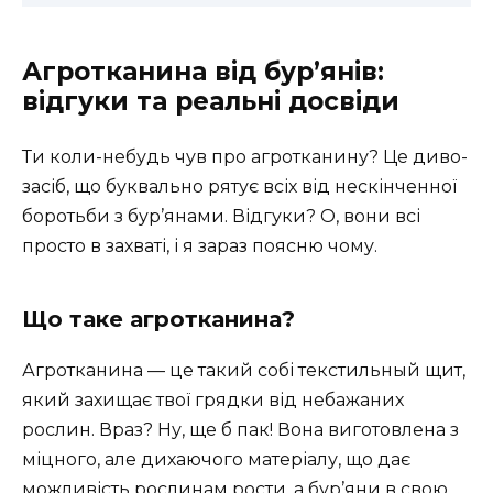
Агротканина від бур’янів:
відгуки та реальні досвіди
Ти коли-небудь чув про агротканину? Це диво-
засіб, що буквально рятує всіх від нескінченної
боротьби з бур’янами. Відгуки? О, вони всі
просто в захваті, і я зараз поясню чому.
Що таке агротканина?
Агротканина — це такий собі текстильный щит,
який захищає твої грядки від небажаних
рослин. Враз? Ну, ще б пак! Вона виготовлена з
міцного, але дихаючого матеріалу, що дає
можливість рослинам рости, а бур’яни в свою