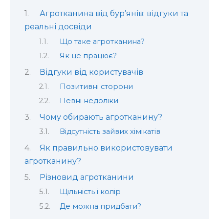
Агротканина від бур’янів: відгуки та
реальні досвіди
Що таке агротканина?
Як це працює?
Відгуки від користувачів
Позитивні сторони
Певні недоліки
Чому обирають агротканину?
Відсутність зайвих хімікатів
Як правильно використовувати
агротканину?
Різновид агротканини
Щільність і колір
Де можна придбати?