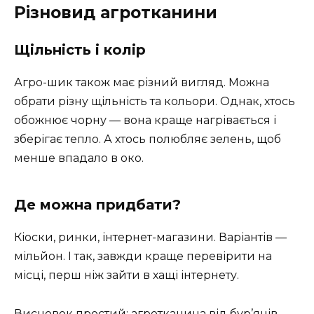
Різновид агротканини
Щільність і колір
Агро-шик також має різний вигляд. Можна
обрати різну щільність та кольори. Однак, хтось
обожнює чорну — вона краще нагрівається і
зберігає тепло. А хтось полюбляє зелень, щоб
менше впадало в око.
Де можна придбати?
Кіоски, ринки, інтернет-магазини. Варіантів —
мільйон. І так, завжди краще перевірити на
місці, перш ніж зайти в хащі інтернету.
Висновок простий: агротканина від бур’янів —