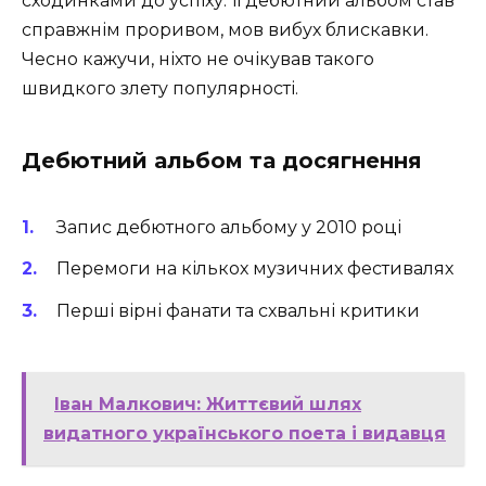
сходинками до успіху. Її дебютний альбом став
справжнім проривом, мов вибух блискавки.
Чесно кажучи, ніхто не очікував такого
швидкого злету популярності.
Дебютний альбом та досягнення
Запис дебютного альбому у 2010 році
Перемоги на кількох музичних фестивалях
Перші вірні фанати та схвальні критики
Іван Малкович: Життєвий шлях
видатного українського поета і видавця