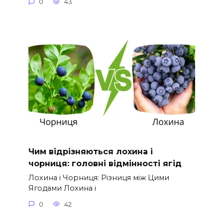
0
43
Чим відрізняються лохина і
чорниця: головні відмінності ягід
Лохина і Чорниця: Різниця між Цими
Ягодами Лохина і
0
42