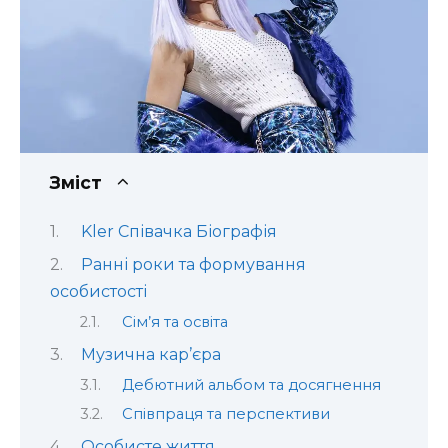
Зміст
Kler Співачка Біографія
Ранні роки та формування
особистості
Сім’я та освіта
Музична кар’єра
Дебютний альбом та досягнення
Співпраця та перспективи
Особисте життя