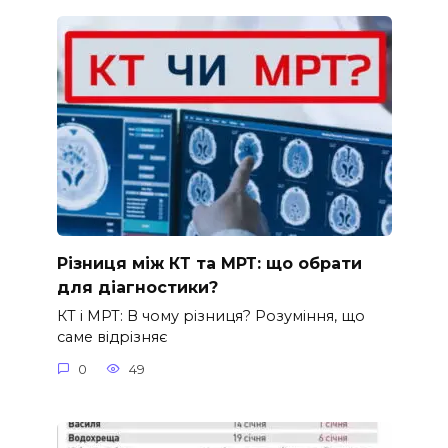
Різниця між КТ та МРТ: що обрати
для діагностики?
КТ і МРТ: В чому різниця? Розуміння, що
саме відрізняє
0
49