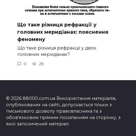
Що таке різниця рефракції у
головних меридіанах: пояснення
феномену
Що таке різниця рефракції у двох
головних меридіанах?
0
29
© 2026 88000.com.ua Використання матеріалів,
опублікованих на сайті, допускається тільки з
письмового дозволу правовласника та з
обов'язковим прямим посиланням на сторінку, з
якої запозичений матеріал.