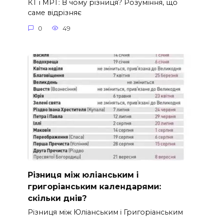
КТ і МРТ: В чому різниця? Розуміння, що
саме відрізняє
0
49
Різниця між юліанським і
григоріанським календарями:
скільки днів?
Різниця між Юліанським і Григоріанським