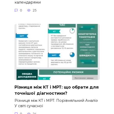
календарями
0
25
Різниця між КТ і МРТ: що обрати для
точнішої діагностики?
Різниця між КТ і МРТ: Порівняльний Аналіз
У світі сучасної
0
24