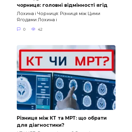
чорниця: головні відмінності ягід
Лохина і Чорниця: Різниця між Цими
Ягодами Лохина і
0
42
Різниця між КТ та МРТ: що обрати
для діагностики?