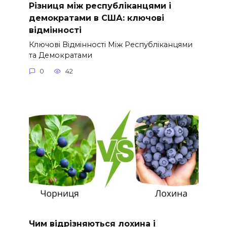
Різниця між республіканцями і
демократами в США: ключові
відмінності
Ключові Відмінності Між Республіканцями
та Демократами
0
42
Чим відрізняються лохина і