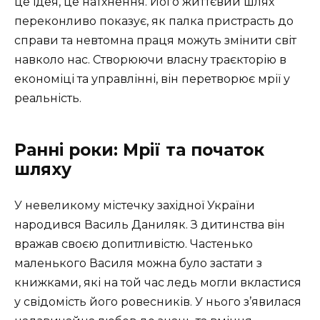
це ідея, це натхнення. Його життєвий шлях
переконливо показує, як палка пристрасть до
справи та невтомна праця можуть змінити світ
навколо нас. Створюючи власну траєкторію в
економіці та управлінні, він перетворює мрії у
реальність.
Ранні роки: Мрії та початок
шляху
У невеликому містечку західної України
народився Василь Даниляк. З дитинства він
вражав своєю допитливістю. Частенько
маленького Василя можна було застати з
книжками, які на той час ледь могли вкластися
у свідомість його ровесників. У нього з’явилася