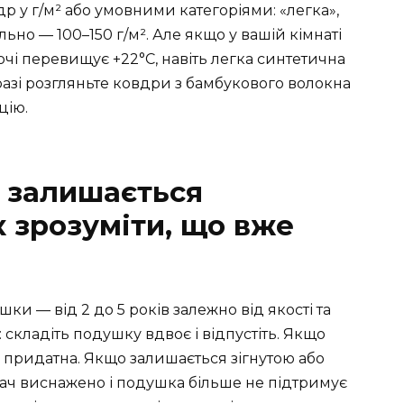
 у г/м² або умовними категоріями: «легка»,
льно — 100–150 г/м². Але якщо у вашій кімнаті
чі перевищує +22°C, навіть легка синтетична
азі розгляньте ковдри з бамбукового волокна
цію.
 залишається
 зрозуміти, що вже
и — від 2 до 5 років залежно від якості та
 складіть подушку вдвоє і відпустіть. Якщо
 придатна. Якщо залишається зігнутою або
ач виснажено і подушка більше не підтримує