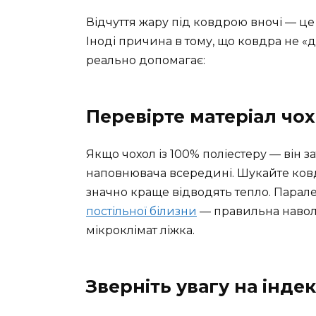
Відчуття жару під ковдрою вночі — це
Іноді причина в тому, що ковдра не «ди
реально допомагає:
Перевірте матеріал чо
Якщо чохол із 100% поліестеру — він з
наповнювача всередині. Шукайте ковдр
значно краще відводять тепло. Парале
постільної білизни
— правильна наволо
мікроклімат ліжка.
Зверніть увагу на інде