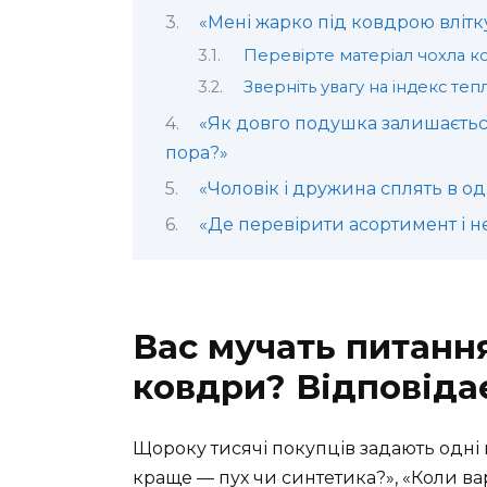
«Мені жарко під ковдрою влітк
Перевірте матеріал чохла к
Зверніть увагу на індекс теп
«Як довго подушка залишається
пора?»
«Чоловік і дружина сплять в од
«Де перевірити асортимент і н
Вас мучать питанн
ковдри? Відповіда
Щороку тисячі покупців задають одні й
краще — пух чи синтетика?», «Коли ва