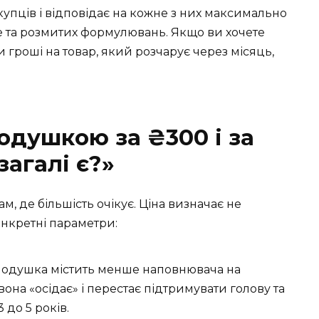
упців і відповідає на кожне з них максимально
 та розмитих формулювань. Якщо ви хочете
 гроші на товар, який розчарує через місяць,
одушкою за ₴300 і за
загалі є?»
там, де більшість очікує. Ціна визначає не
конкретні параметри:
подушка містить менше наповнювача на
вона «осідає» і перестає підтримувати голову та
 до 5 років.