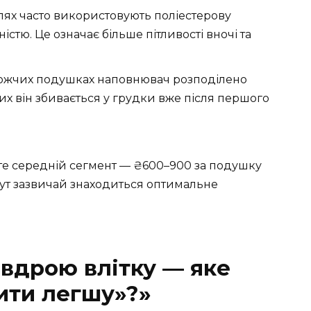
лях часто використовують поліестерову
стю. Це означає більше пітливості вночі та
рожчих подушках наповнювач розподілено
их він збивається у грудки вже після першого
е середній сегмент — ₴600–900 за подушку
тут зазвичай знаходиться оптимальне
овдрою влітку — яке
пити легшу»?»