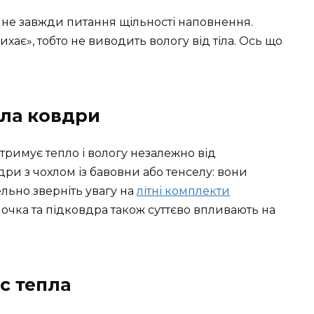
 не завжди питання щільності наповнення.
хає», тобто не виводить вологу від тіла. Ось що
хла ковдри
атримує тепло і вологу незалежно від
и з чохлом із бавовни або тенселу: вони
льно зверніть увагу на
літні комплекти
чка та підковдра також суттєво впливають на
кс тепла