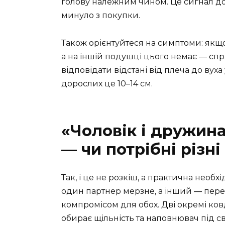
голову належним чином. Це сигнал до 
минуло з покупки.
Також орієнтуйтеся на симптоми: якщо 
а на іншій подушці цього немає — сп
відповідати відстані від плеча до вуха
дорослих це 10–14 см.
«Чоловік і дружина
— чи потрібні різн
Так, і це не розкіш, а практична необ
один партнер мерзне, а інший — пере
компромісом для обох. Дві окремі ко
обирає щільність та наповнювач під с