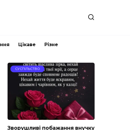
ання
Цікаве
Різне
СУСПІЛЬСТВО
Зворушливі побажання внучку