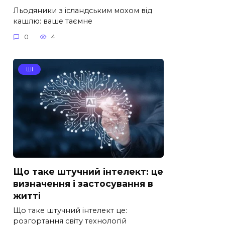
Льодяники з ісландським мохом від
кашлю: ваше таємне
0
4
ШІ
Що таке штучний інтелект: це
визначення і застосування в
житті
Що таке штучний інтелект це:
розгортання світу технологій