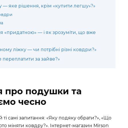
у — яке рішення, крім «купити легшу»?»
овдри
ла
 «придатною» — і як зрозуміти, що вже
ному ліжку — чи потрібні різні ковдри?»
е переплатити за зайве?»
я про подушки та
ємо чесно
 ті самі запитання: «Яку подяку обрати?», «Що
рто міняти ковдру?». Інтернет-магазин Mirson