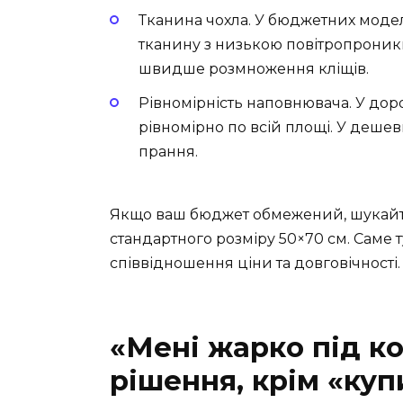
Тканина чохла. У бюджетних моде
тканину з низькою повітропроникні
швидше розмноження кліщів.
Рівномірність наповнювача. У до
рівномірно по всій площі. У дешев
прання.
Якщо ваш бюджет обмежений, шукайт
стандартного розміру 50×70 см. Саме 
співвідношення ціни та довговічності.
«Мені жарко під к
рішення, крім «ку