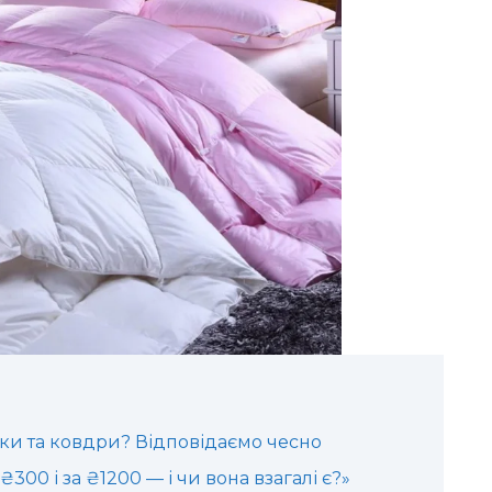
ки та ковдри? Відповідаємо чесно
300 і за ₴1200 — і чи вона взагалі є?»