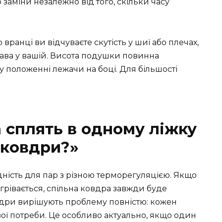
заміни незалежно від того, скільки часу
вранці ви відчуваєте скутість у шиї або плечах,
рава у вашій. Висота подушки повинна
 у положенні лежачи на боці. Для більшості
 сплять в одному ліжку
і ковдри?»
хідність для пар з різною терморегуляцією. Якщо
грівається, спільна ковдра завжди буде
вдри вирішують проблему повністю: кожен
вої потреби. Це особливо актуально, якщо один