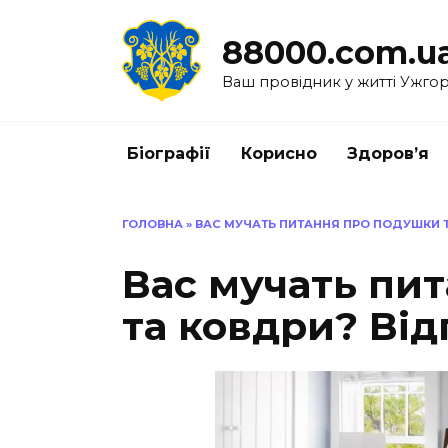
Перейти
до
88000.com.u
вмісту
Ваш провідник у житті Ужго
Біографії
Корисно
Здоров’я
ГОЛОВНА
»
ВАС МУЧАТЬ ПИТАННЯ ПРО ПОДУШКИ 
Вас мучать пи
та ковдри? Від