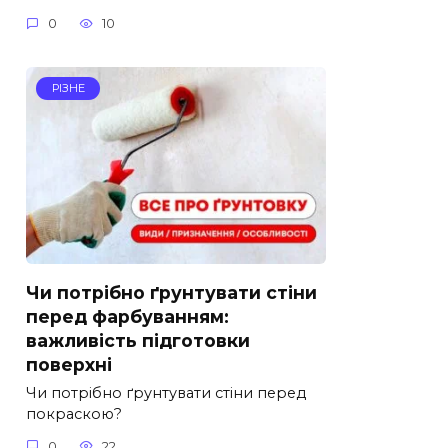
0
10
РІЗНЕ
Чи потрібно ґрунтувати стіни
перед фарбуванням:
важливість підготовки
поверхні
Чи потрібно ґрунтувати стіни перед
покраскою?
0
22