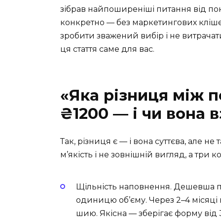
зібрав найпоширеніші питання від пок
конкретно — без маркетингових кліше
зробити зважений вибір і не витрачати
ця стаття саме для вас.
«Яка різниця між п
₴1200 — і чи вона в
Так, різниця є — і вона суттєва, але не 
м’якість і не зовнішній вигляд, а три 
Щільність наповнення. Дешевша 
одиницю об’єму. Через 2–4 місяці 
шию. Якісна — зберігає форму від 3