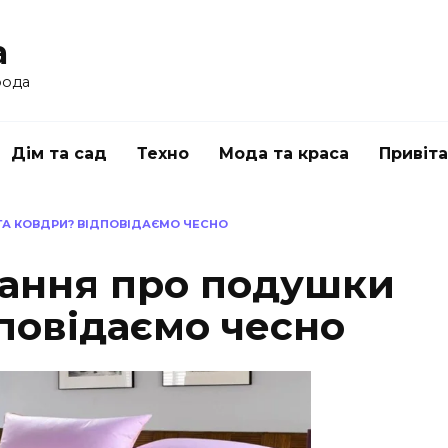
a
рода
Дім та сад
Техно
Мода та краса
Привіт
ТА КОВДРИ? ВІДПОВІДАЄМО ЧЕСНО
тання про подушки
повідаємо чесно