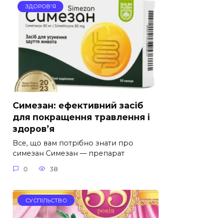
ЗДОРОВ'Я
Симезан: ефективний засіб
для покращення травлення і
здоров’я
Все, що вам потрібно знати про
симезан Симезан — препарат
0
38
СУСПІЛЬСТВО