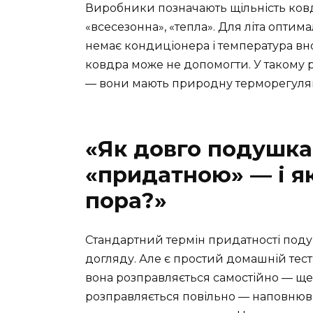
Виробники позначають щільність ковдр
«всесезонна», «тепла». Для літа оптима
немає кондиціонера і температура вно
ковдра може не допомогти. У такому р
— вони мають природну терморегуля
«Як довго подушка
«придатною» — і як
пора?»
Стандартний термін придатності подушк
догляду. Але є простий домашній тест:
вона розправляється самостійно — ще
розправляється повільно — наповнюв