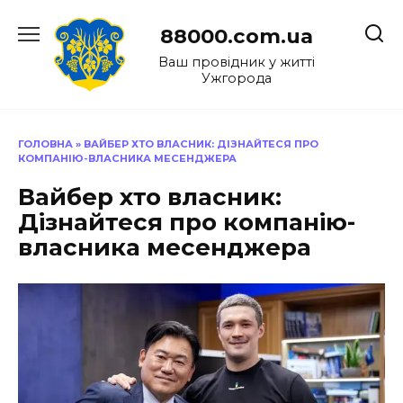
Перейти
до
88000.com.ua
вмісту
Ваш провідник у житті
Ужгорода
ГОЛОВНА
»
ВАЙБЕР ХТО ВЛАСНИК: ДІЗНАЙТЕСЯ ПРО
КОМПАНІЮ-ВЛАСНИКА МЕСЕНДЖЕРА
Вайбер хто власник:
Дізнайтеся про компанію-
власника месенджера