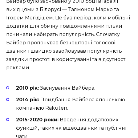
Вайбер було засновано у 2010 році в Ізраїлі
вихідцями з Білорусі — Талмоном Марко та
Ігорем Мегідішем. Це був період, коли мобільні
додатки для обміну повідомленнями тільки
починали набирать популярність. Спочатку
Вайбер пропонував безкоштовні голосові
дзвінки і швидко завойовував популярність
завдяки простоті в користуванні та відсутності
реклами.
2010 рік:
Заснування Вайбера.
2014 рік:
Придбання Вайбера японською
компанією Rakuten.
2015-2020 роки:
Введення додаткових
функцій, таких як відеодзвінки та публічні
чати.