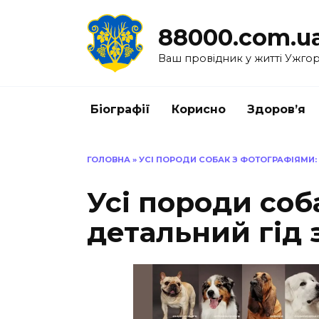
Перейти
до
88000.com.u
вмісту
Ваш провідник у житті Ужго
Біографії
Корисно
Здоров’я
ГОЛОВНА
»
УСІ ПОРОДИ СОБАК З ФОТОГРАФІЯМИ:
Усі породи соб
детальний гід 