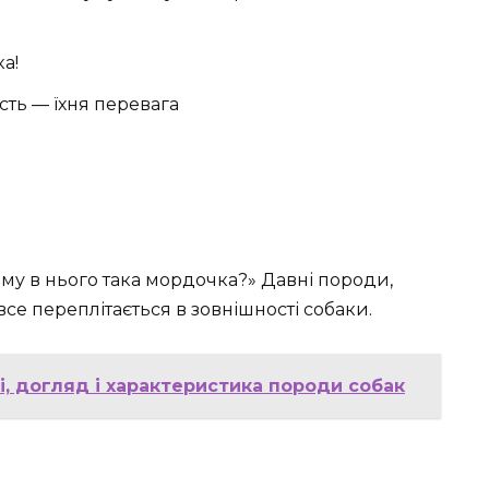
а!
сть — їхня перевага
ому в нього така мордочка?» Давні породи,
все переплітається в зовнішності собаки.
і, догляд і характеристика породи собак