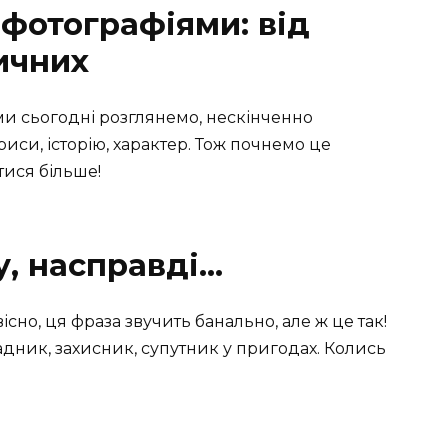
 фотографіями: від
ичних
 ми сьогодні розглянемо, нескінченно
 риси, історію, характер. Тож почнемо це
тися більше!
у, насправді…
но, ця фраза звучить банально, але ж це так!
адник, захисник, супутник у пригодах. Колись