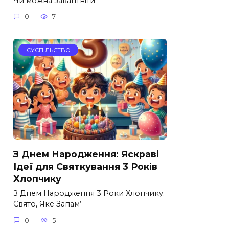
Чи можна завагітніти
0
7
СУСПІЛЬСТВО
З Днем Народження: Яскраві
Ідеї для Святкування 3 Років
Хлопчику
З Днем Народження 3 Роки Хлопчику:
Свято, Яке Запам’
0
5