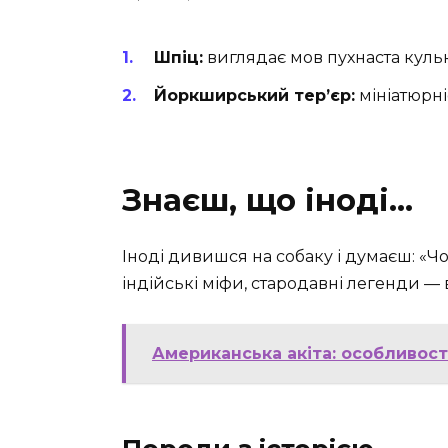
Шпіц:
виглядає мов пухнаста кульк
Йоркширський тер’єр:
мініатюрні
Знаєш, що іноді…
Іноді дивишся на собаку і думаєш: «Ч
індійські міфи, стародавні легенди — 
Американська акіта: особливост