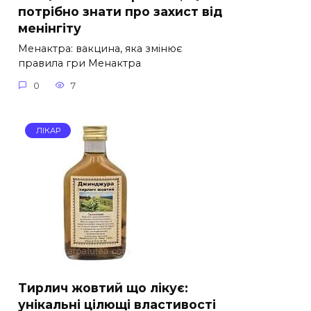
потрібно знати про захист від
менінгіту
Менактра: вакцина, яка змінює
правила гри Менактра
0
7
ЛІКАР
Тирлич жовтий що лікує:
унікальні цілющі властивості