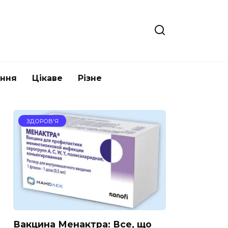
ання
Цікаве
Різне
ЗДОРОВ'Я
Вакцина Менактра: Все, що