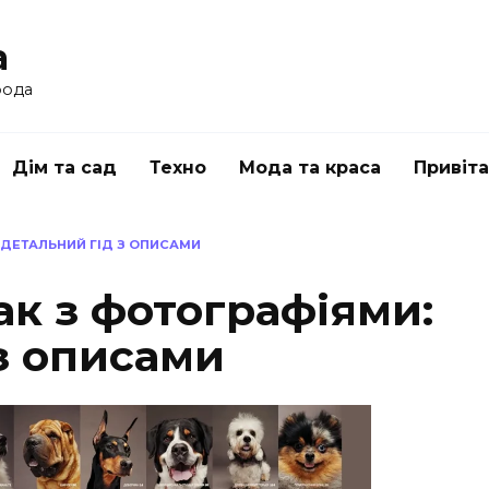
a
рода
Дім та сад
Техно
Мода та краса
Привіт
 ДЕТАЛЬНИЙ ГІД З ОПИСАМИ
ак з фотографіями:
з описами