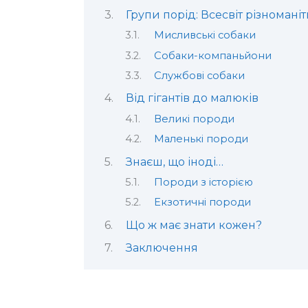
Групи порід: Всесвіт різноманіт
Мисливські собаки
Собаки-компаньйони
Службові собаки
Від гігантів до малюків
Великі породи
Маленькі породи
Знаєш, що іноді…
Породи з історією
Екзотичні породи
Що ж має знати кожен?
Заключення