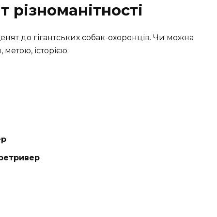
іт різноманітності
х щенят до гігантських собак-охоронців. Чи можна
 метою, історією.
ер
ретривер