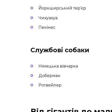
Йоркширський тер’єр
Чихуахуа
Пекінес
Службові собаки
Німецька вівчарка
Доберман
Ротвейлер
Від гігантів до ма