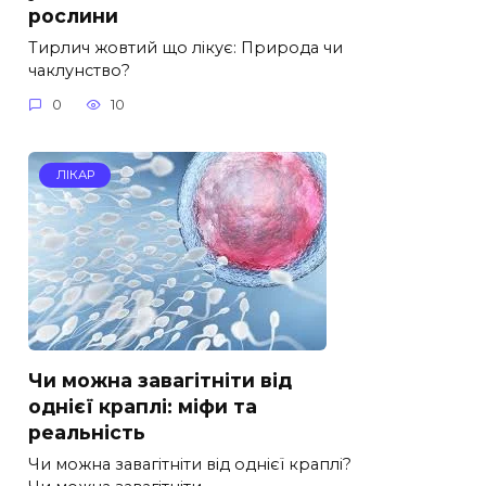
рослини
Тирлич жовтий що лікує: Природа чи
чаклунство?
0
10
ЛІКАР
Чи можна завагітніти від
однієї краплі: міфи та
реальність
Чи можна завагітніти від однієї краплі?