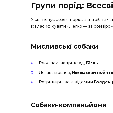
Групи порід: Всесв
У світі існує безліч порід, від дрібни
їх класифікувати? Легко — за розміром,
Мисливські собаки
Гончі пси: наприклад,
Бігль
Лягаві: мовляв,
Німецький пойнт
Ретривери: всім відомий
Голден 
Собаки-компаньйони