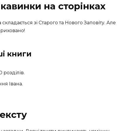
цікавинки на сторінках
кладається зі Старого та Нового Заповіту. Але
приховано!
і книги
 розділів.
ня Івана.
тексту