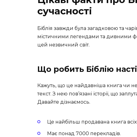
сучасності
Біблія завжди була загадковою та чарі
містичними легендами та дивними фа
цей незвичний світ.
Що робить Біблію наст
Кажуть, що це найдавніша книга чи не 
текст. З нею пов’язані історії, що запл
Давайте дізнаємось.
Це найбільш продавана книга всіх 
Має понад 7000 перекладів.