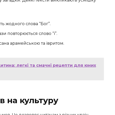
и у загадки. Деякі тексти викликають усмішку
ять жодного слова “Бог”.
зи повторюється слово “і”.
сана арамейською та івритом.
итина: легкі та смачні рецепти для юних
в на культуру
 мов. Це дозволяє читачам з різних країн