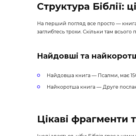
Структура Біблії: 
На перший погляд все просто — книга с
заглибтесь трохи. Скільки там всього 
Найдовші та найкоротш
Найдовша книга — Псалми, має 150
Найкоротша книга — Друге послан
Цікаві фрагменти 