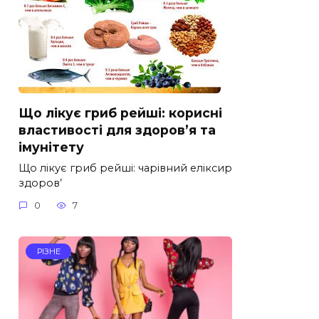
Що лікує гриб рейші: корисні
властивості для здоров’я та
імунітету
Що лікує гриб рейші: чарівний еліксир
здоров’
0
7
РІЗНЕ