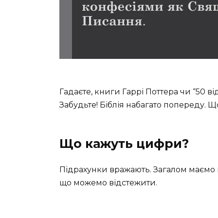
Гадаєте, книги Гаррі Поттера чи “50 ві
Забудьте! Біблія набагато попереду. 
Що кажуть цифри?
Підрахунки вражають. Загалом маємо п
що можемо відстежити.