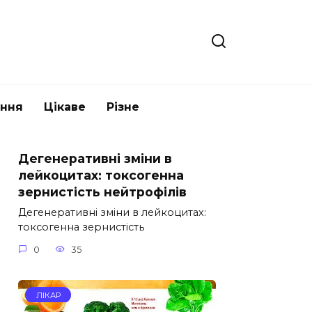
ання
Цікаве
Різне
Дегенеративні зміни в
лейкоцитах: токсогенна
зернистість нейтрофілів
Дегенеративні зміни в лейкоцитах:
токсогенна зернистість
0
35
ЛІКАР