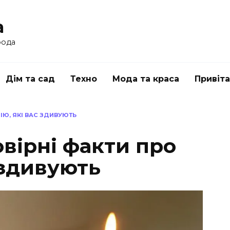
a
рода
Дім та сад
Техно
Мода та краса
Привіт
ЛІЮ, ЯКІ ВАС ЗДИВУЮТЬ
овірні факти про
с здивують