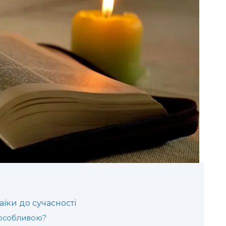
хаїки до сучасності
 особливою?