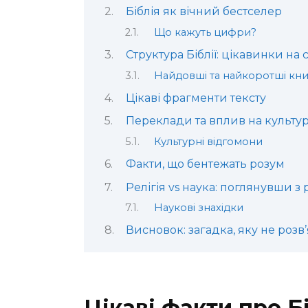
Біблія як вічний бестселер
Що кажуть цифри?
Структура Біблії: цікавинки на 
Найдовші та найкоротші кн
Цікаві фрагменти тексту
Переклади та вплив на культу
Культурні відгомони
Факти, що бентежать розум
Релігія vs наука: поглянувши з 
Наукові знахідки
Висновок: загадка, яку не розв
Цікаві факти про Бі