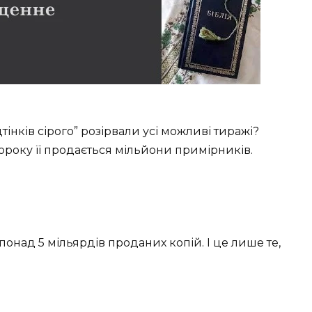
дтінків сірого” розірвали усі можливі тиражі?
Щороку її продається мільйони примірників.
онад 5 мільярдів проданих копій. І це лише те,