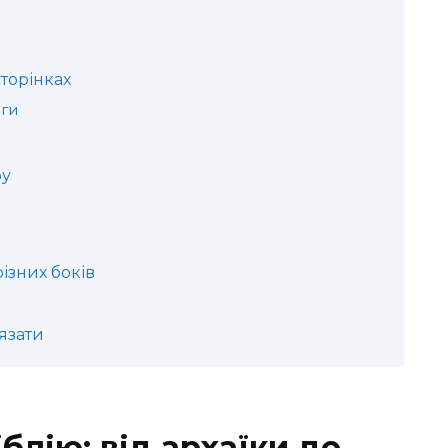
сторінках
иги
ру
різних боків
’язати
блію: від архаїки до