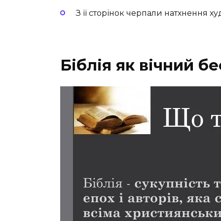
З її сторінок черпали натхнення 
Біблія як вічний б