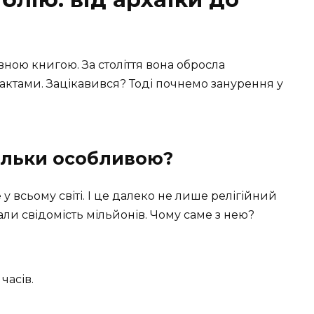
вною книгою. За століття вона обросла
ктами. Зацікавився? Тоді почнемо занурення у
ільки особливою?
у всьому світі. І це далеко не лише релігійний
утали свідомість мільйонів. Чому саме з нею?
часів.