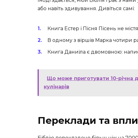
Іноді здається, ніби Біблія грає з нам
або навіть здивування. Дивіться самі:
Книга Естер і Пісня Пісень не міст
В одному з віршів Марка чотири ра
Книга Даниїла є двомовною: напи
Що може приготувати 10-річна д
кулінарів
Переклади та впли
Біблію перекладено більш ніж на 7000