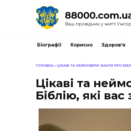
Перейти
до
88000.com.u
вмісту
Ваш провідник у житті Ужго
Біографії
Корисно
Здоров’я
ГОЛОВНА
»
ЦІКАВІ ТА НЕЙМОВІРНІ ФАКТИ ПРО БІБ
Цікаві та нейм
Біблію, які ва