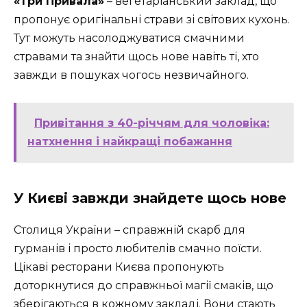
«Три Привала»
– вегетаріанський заклад, що
пропонує оригінальні страви зі світових кухонь.
Тут можуть насолоджуватися смачними
стравами та знайти щось нове навіть ті, хто
завжди в пошуках чогось незвичайного.
Привітання з 40-річчям для чоловіка:
натхнення і найкращі побажання
У Києві завжди знайдете щось нове
Столиця України – справжній скарб для
гурманів і просто любителів смачно поїсти.
Цікаві ресторани Києва пропонують
доторкнутися до справжньої магії смаків, що
зберігаються в кожному закладі. Вони стають