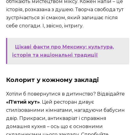
обтікають мистецтвом міксу. Кожен напій – це
історія, розказана з душею. Творча свобода тут
зустрічається зі смаком, який залишає після
себе спогади. І, звісно, інтригу.
Цікаві факти про Мексику: культура,
історія та національні традиції
Колорит у кожному закладі
Хотіли б повернутися в дитинство? Відвідайте
«П’ятий кут»
. Цей ресторан дивує
стилізованими кімнатами, нагадуючи бабусин
двір. Прикраси, антикваріат і справжня
домашня кухня – ось що є основними
складниками цього закладу. Спробуйте