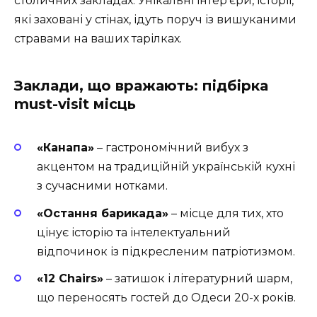
столичних закладах. Унікальні інтер’єри, історії,
які заховані у стінах, ідуть поруч із вишуканими
стравами на ваших тарілках.
Заклади, що вражають: підбірка
must-visit місць
«Канапа»
– гастрономічний вибух з
акцентом на традиційній українській кухні
з сучасними нотками.
«Остання барикада»
– місце для тих, хто
цінує історію та інтелектуальний
відпочинок із підкресленим патріотизмом.
«12 Chairs»
– затишок і літературний шарм,
що переносять гостей до Одеси 20-х років.