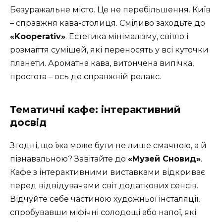
Безуражальне місто. Це не перебільшення. Київ
– справжня кава-столиця. Сміливо заходьте до
«Kooperativ»
. Естетика мінімалізму, світло і
розмаїття сумішей, які переносять у всі куточки
планети. Ароматна кава, витончена випічка,
простота – ось де справжній релакс.
Тематичні кафе: інтерактивний
досвід
Згодні, що їжа може бути не лише смачною, а й
пізнавальною? Завітайте до
«Музей Сновид»
.
Кафе з інтерактивними виставками відкриває
перед відвідувачами світ додаткових сенсів.
Відчуйте себе частиною художньої інсталяції,
спробувавши міфічні солодощі або напої, які