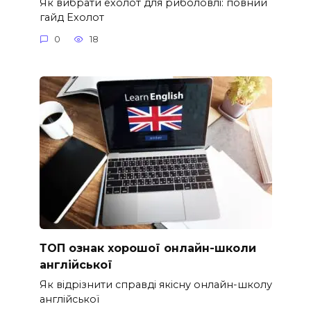
Як вибрати ехолот для риболовлі: повний
гайд Ехолот
0
18
ТОП ознак хорошої онлайн-школи
англійської
Як відрізнити справді якісну онлайн-школу
англійської