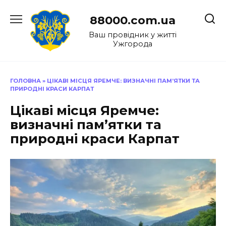
Перейти
до
88000.com.ua
вмісту
Ваш провідник у житті
Ужгорода
ГОЛОВНА
»
ЦІКАВІ МІСЦЯ ЯРЕМЧЕ: ВИЗНАЧНІ ПАМ’ЯТКИ ТА
ПРИРОДНІ КРАСИ КАРПАТ
Цікаві місця Яремче:
визначні пам’ятки та
природні краси Карпат