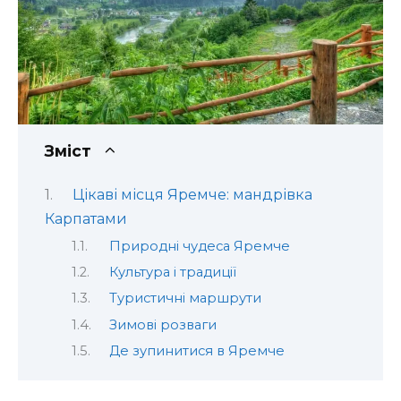
Зміст
Цікаві місця Яремче: мандрівка
Карпатами
Природні чудеса Яремче
Культура і традиції
Туристичні маршрути
Зимові розваги
Де зупинитися в Яремче