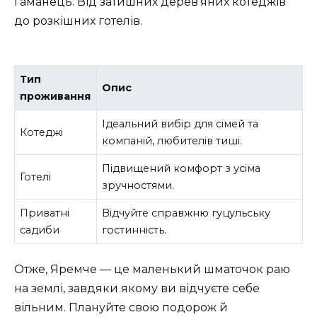
гаманець. Від затишних дерев’яних котеджів
до розкішних готелів.
Тип
Опис
проживання
Ідеальний вибір для сімей та
Котеджі
компаній, любителів тиші.
Підвищений комфорт з усіма
Готелі
зручностями.
Приватні
Відчуйте справжню гуцульську
садиби
гостинність.
Отже, Яремче — це маленький шматочок раю
на землі, завдяки якому ви відчуєте себе
вільним. Плануйте свою подорож й