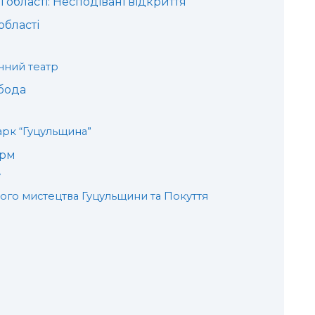
 області: Несподівані відкриття
області
чний театр
бода
рк “Гуцульщина”
орм
у
ого мистецтва Гуцульщини та Покуття