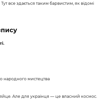
 Тут все здається таким барвистим, як відомі
зпису
і.
го народного мистецтва
яйце. Але для українця — це власний космос.