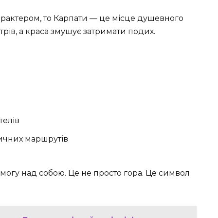
арактером, то Карпати — це місце душевного
етрів, а краса змушує затримати подих.
телів
тичних маршрутів
емогу над собою. Це не просто гора. Це символ