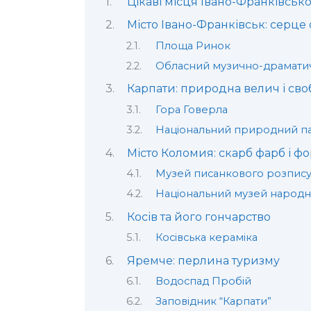
Цікаві місця Івано-Франківської
Місто Івано-Франківськ: серце 
Площа Ринок
Обласний музично-драмати
Карпати: природна велич і сво
Гора Говерла
Національний природний па
Місто Коломия: скарб фарб і ф
Музей писанкового розпис
Національний музей народн
Косів та його гончарство
Косівська кераміка
Яремче: перлина туризму
Водоспад Пробій
Заповідник “Карпати”