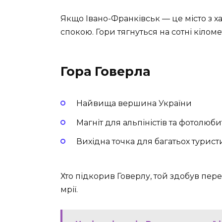
Якщо Івано-Франківськ — це місто з х
спокою. Гори тягнуться на сотні кілом
Гора Говерла
Найвища вершина України
Магніт для альпіністів та фотолюби
Вихідна точка для багатьох турис
Хто підкорив Говерлу, той здобув пер
мрії.