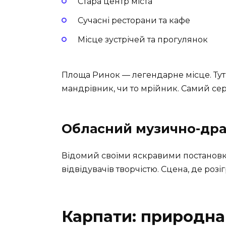
Стара центр міста
Сучасні ресторани та кафе
Місце зустрічей та прогулянок
Площа Ринок — легендарне місце. Тут
мандрівник, чи то мрійник. Самий сер
Обласний музично-дра
Відомий своїми яскравими постановка
відвідувачів творчістю. Сцена, де роз
Карпати: природна