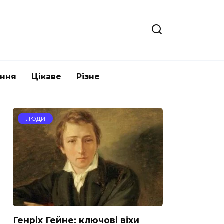
ання
Цікаве
Різне
ЛЮДИ
Генріх Гейне: ключові віхи