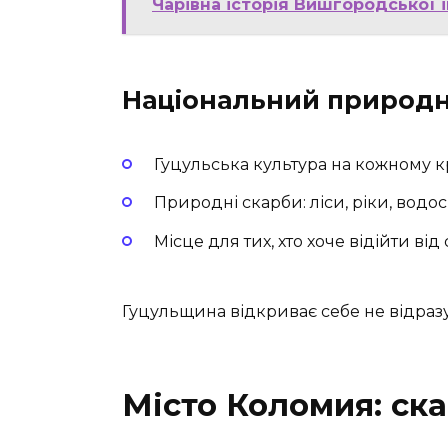
Чарівна історія Вишгородської 
Національний природн
Гуцульська культура на кожному к
Природні скарби: ліси, ріки, водо
Місце для тих, хто хоче відійти від
Гуцульщина відкриває себе не відразу
Місто Коломия: ск