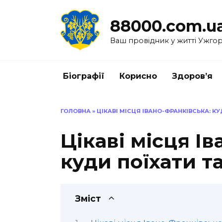
Перейти
до
88000.com.u
вмісту
Ваш провідник у житті Ужго
Біографії
Корисно
Здоров’я
ГОЛОВНА
»
ЦІКАВІ МІСЦЯ ІВАНО-ФРАНКІВСЬКА: К
Цікаві місця І
куди поїхати т
Зміст