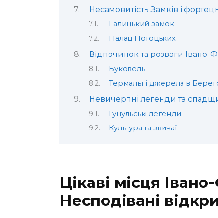
Несамовитість Замків і фортец
Галицький замок
Палац Потоцьких
Відпочинок та розваги Івано-Ф
Буковель
Термальні джерела в Берег
Невичерпні легенди та спадщ
Гуцульські легенди
Культура та звичаї
Цікаві місця Івано
Несподівані відкр