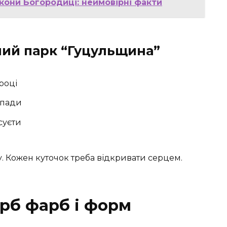
ікони Богородиці: неймовірні факти
ий парк “Гуцульщина”
році
спади
 суєти
. Кожен куточок треба відкривати серцем.
арб фарб і форм