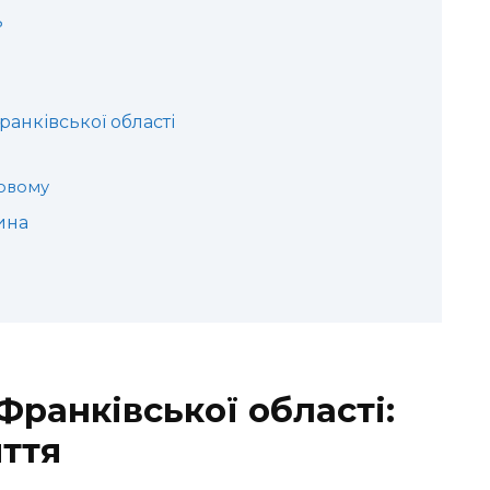
ь
ранківської області
овому
ина
-Франківської області:
иття