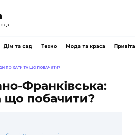
a
рода
Дім та сад
Техно
Мода та краса
Привіт
УДИ ПОЇХАТИ ТА ЩО ПОБАЧИТИ?
вано-Франківська:
а що побачити?