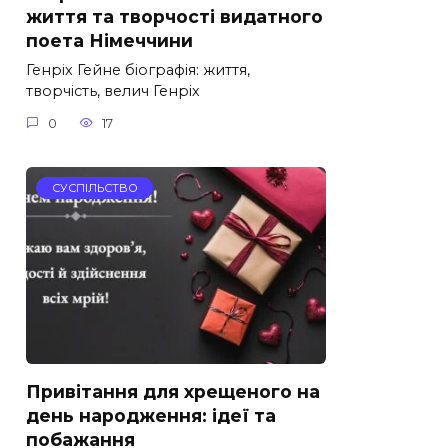
життя та творчості видатного
поета Німеччини
Генріх Гейне біографія: життя,
творчість, велич Генріх
0
17
СУСПІЛЬСТВО
Привітання для хрещеного на
день народження: ідеї та
побажання