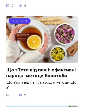
0
9
КОРИСНО
Що з’їсти від печії: ефективні
народні методи боротьби
Що з’їсти від печії: народні методи Що
з’
0
7