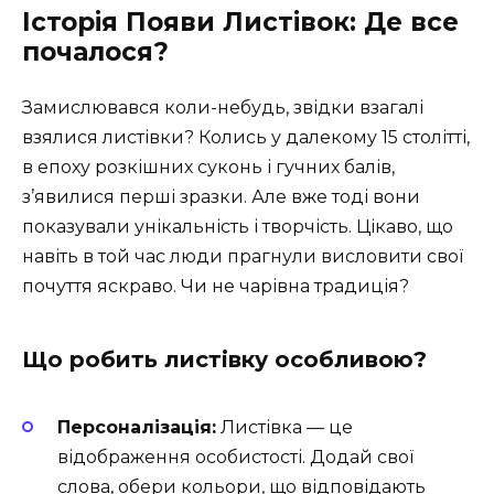
Історія Появи Листівок: Де все
почалося?
Замислювався коли-небудь, звідки взагалі
взялися листівки? Колись у далекому 15 столітті,
в епоху розкішних суконь і гучних балів,
з’явилися перші зразки. Але вже тоді вони
показували унікальність і творчість. Цікаво, що
навіть в той час люди прагнули висловити свої
почуття яскраво. Чи не чарівна традиція?
Що робить листівку особливою?
Персоналізація:
Листівка — це
відображення особистості. Додай свої
слова, обери кольори, що відповідають