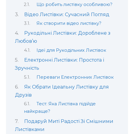
Що робить листівку особливою?
Відео Листівки: Сучасний Погляд
Як створити відео листівку?
Рукодільні Листівки: Дороблене з
Любов’ю
Ідеї для Рукодільних Листівок
Електронні Листівки: Простота і
Зручність
Переваги Електронних Листівок
Як Обрати Ідеальну Листівку для
Друзів
Тест: Яка Листівка підійде
найкраще?
Подаруй Миті Радості Зі Смішними
Листівками