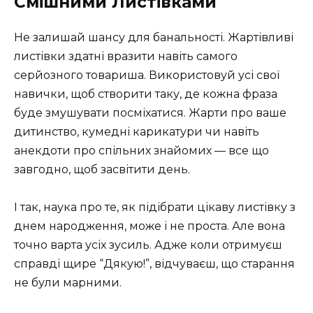
Смішними Листівками
Не залишай шансу для банальності. Жартівливі
листівки здатні вразити навіть самого
серйозного товариша. Використовуй усі свої
навички, щоб створити таку, де кожна фраза
буде змушувати посміхатися. Жарти про ваше
дитинство, кумедні карикатури чи навіть
анекдоти про спільних знайомих — все що
завгодно, щоб засвітити день.
І так, наука про те, як підібрати цікаву листівку з
днем народження, може і не проста. Але вона
точно варта усіх зусиль. Адже коли отримуєш
справді щире “Дякую!”, відчуваєш, що старання
не були марними.