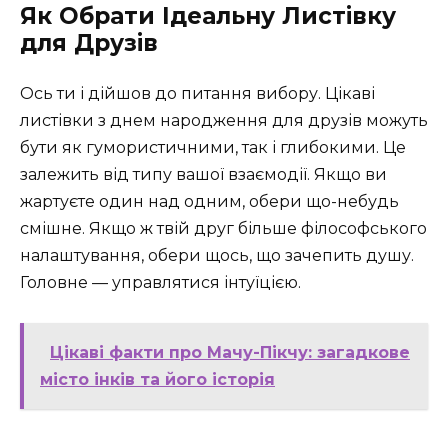
Як Обрати Ідеальну Листівку
для Друзів
Ось ти і дійшов до питання вибору. Цікаві
листівки з днем народження для друзів можуть
бути як гумористичними, так і глибокими. Це
залежить від типу вашої взаємодії. Якщо ви
жартуєте один над одним, обери що-небудь
смішне. Якщо ж твій друг більше філософського
налаштування, обери щось, що зачепить душу.
Головне — управлятися інтуїцією.
Цікаві факти про Мачу-Пікчу: загадкове
місто інків та його історія