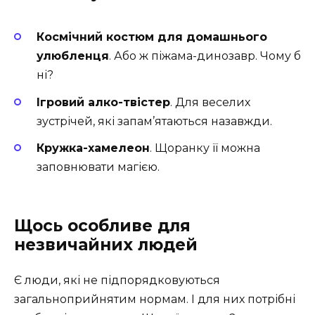
Космічний костюм для домашнього
улюбленця
. Або ж піжама-динозавр. Чому б
ні?
Ігровий алко-твістер
. Для веселих
зустрічей, які запам’ятаються назавжди.
Кружка-хамелеон
. Щоранку її можна
заповнювати магією.
Щось особливе для
незвичайних людей
Є люди, які не підпорядковуються
загальноприйнятим нормам. І для них потрібні