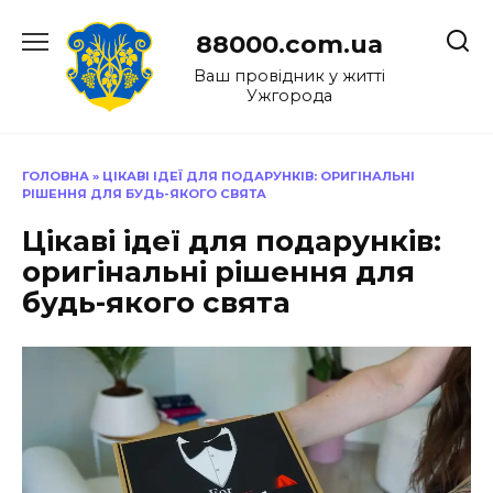
Перейти
до
88000.com.ua
вмісту
Ваш провідник у житті
Ужгорода
ГОЛОВНА
»
ЦІКАВІ ІДЕЇ ДЛЯ ПОДАРУНКІВ: ОРИГІНАЛЬНІ
РІШЕННЯ ДЛЯ БУДЬ-ЯКОГО СВЯТА
Цікаві ідеї для подарунків:
оригінальні рішення для
будь-якого свята