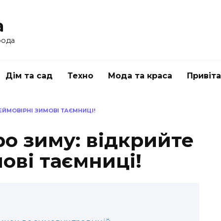
a
рода
Дім та сад
Техно
Мода та краса
Привіт
НЕЙМОВІРНІ ЗИМОВІ ТАЄМНИЦІ!
ро зиму: відкрийте
ові таємниці!