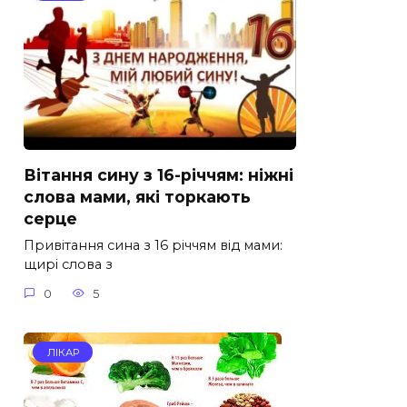
Вітання сину з 16-річчям: ніжні
слова мами, які торкають
серце
Привітання сина з 16 річчям від мами:
щирі слова з
0
5
ЛІКАР