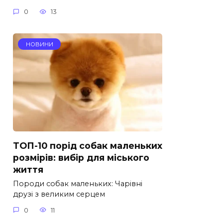
0
13
НОВИНИ
ТОП-10 порід собак маленьких
розмірів: вибір для міського
життя
Породи собак маленьких: Чарівні
друзі з великим серцем
0
11