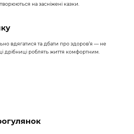
етворюються на засніжені казки.
мку
ьно вдягатися та дбати про здоров’я — не
ці дрібниці роблять життя комфортним.
рогулянок