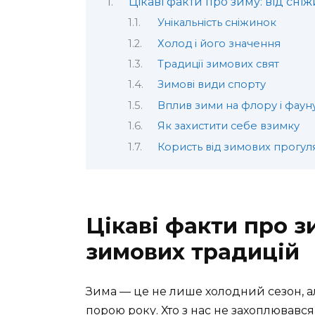
Цікаві факти про зиму: від сн
Унікальність сніжинок
Холод і його значення
Традиції зимових свят
Зимові види спорту
Вплив зими на флору і фаун
Як захистити себе взимку
Користь від зимових прогул
Цікаві факти про з
зимових традицій
Зима — це не лише холодний сезон, але 
порою року. Хто з нас не захоплювавс