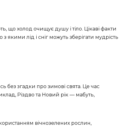
, що холод очищує душу і тіло. Цікаві факти
 з якими лід і сніг можуть зберігати мудрість
ь без згадки про зимові свята. Це час
иклад, Різдво та Новий рік — мабуть,
використанням вічнозелених рослин,