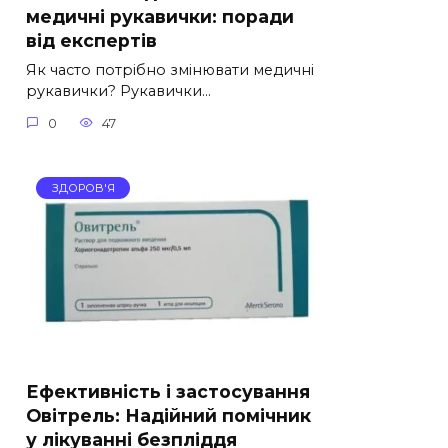
медичні рукавички: поради
від експертів
Як часто потрібно змінювати медичні
рукавички? Рукавички…
0
47
ЗДОРОВ'Я
Ефективність і застосування
Овітрель: Надійний помічник
у лікуванні безпліддя