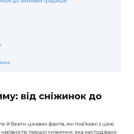
іжинок до зимових традицій
у
янок
иму: від сніжинок до
й безліч цікавих фактів, які пов’язані з цією
я чарівністю першої сніжинки, яка несподівано