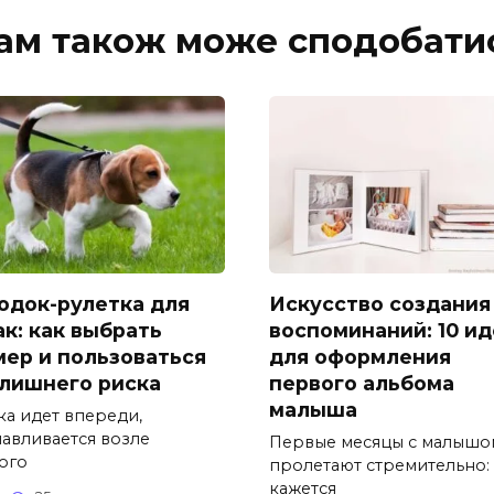
ам також може сподобати
одок-рулетка для
Искусство создания
ак: как выбрать
воспоминаний: 10 и
мер и пользоваться
для оформления
 лишнего риска
первого альбома
малыша
ка идет впереди,
навливается возле
Первые месяцы с малышо
ого
пролетают стремительно:
кажется