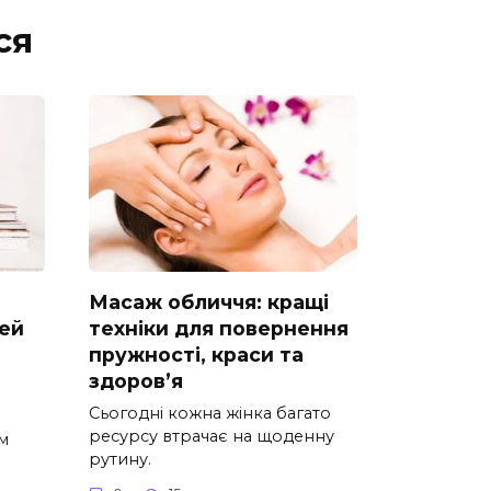
ся
Масаж обличчя: кращі
дей
техніки для повернення
пружності, краси та
здоров’я
Сьогодні кожна жінка багато
ресурсу втрачає на щоденну
м
рутину.