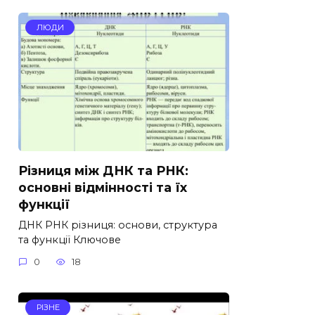
ЛЮДИ
Різниця між ДНК та РНК:
основні відмінності та їх
функції
ДНК РНК різниця: основи, структура
та функції Ключове
0
18
РІЗНЕ