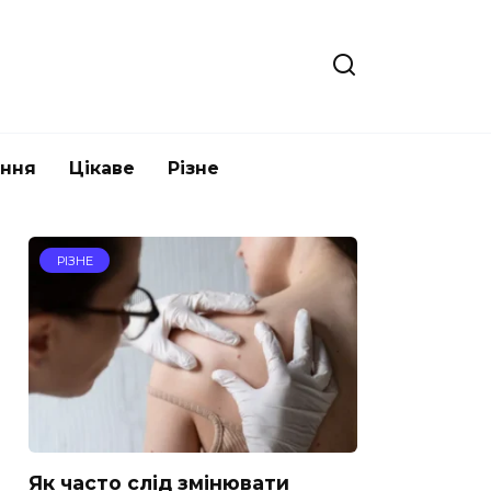
ання
Цікаве
Різне
РІЗНЕ
Як часто слід змінювати