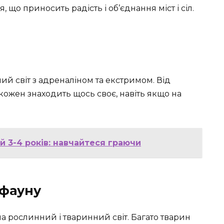
я, що приносить радість і об’єднання міст і сіл.
й світ з адреналіном та екстримом. Від
кожен знаходить щось своє, навіть якщо на
ей 3-4 років: навчайтеся граючи
 фауну
а рослинний і тваринний світ. Багато тварин