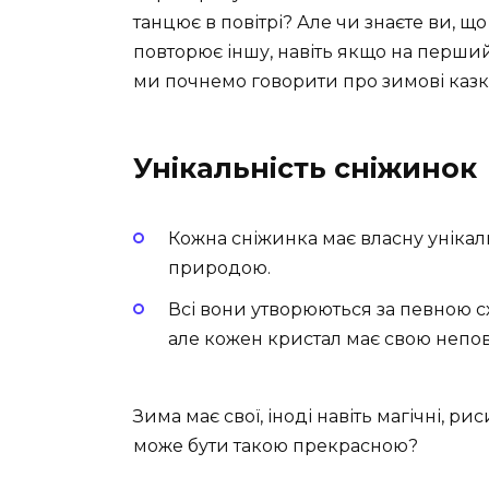
танцює в повітрі? Але чи знаєте ви, щ
повторює іншу, навіть якщо на перши
ми почнемо говорити про зимові каз
Унікальність сніжинок
Кожна сніжинка має власну унікаль
природою.
Всі вони утворюються за певною с
але кожен кристал має свою непов
Зима має свої, іноді навіть магічні, р
може бути такою прекрасною?