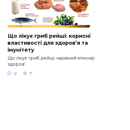
Що лікує гриб рейші: корисні
властивості для здоров’я та
імунітету
Що лікує гриб рейші: чарівний еліксир
здоров’
0
7