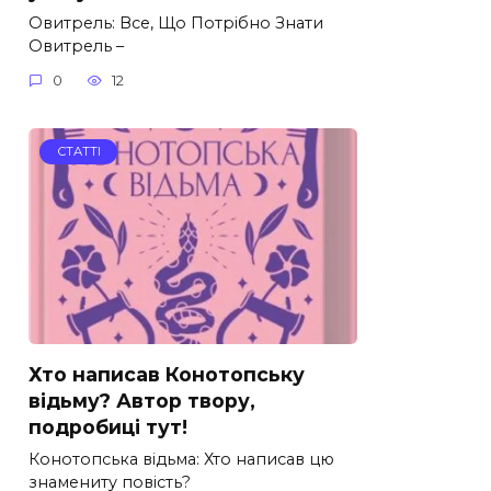
Овитрель: Все, Що Потрібно Знати
Овитрель –
0
12
СТАТТІ
Хто написав Конотопську
відьму? Автор твору,
подробиці тут!
Конотопська відьма: Хто написав цю
знамениту повість?