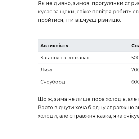
Як не дивно, зимові прогулянки сприя
кусає за щоки, свіже повітря робить с
пройтися, і ти відчуєш різницю.
Активність
Сп
Катання на ковзанах
50
Лижі
70
Сноуборд
60
Що ж, зима не лише пора холодів, але 
Варто відчути хоча б одну справжню 
холоди, але справжня казка, яка очікує