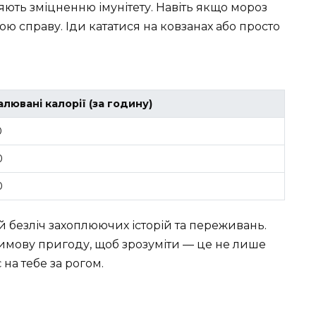
ють зміцненню імунітету. Навіть якщо мороз
вою справу. Іди кататися на ковзанах або просто
алювані калорії (за годину)
0
0
0
й безліч захоплюючих історій та переживань.
зимову пригоду, щоб зрозуміти — це не лише
 на тебе за рогом.