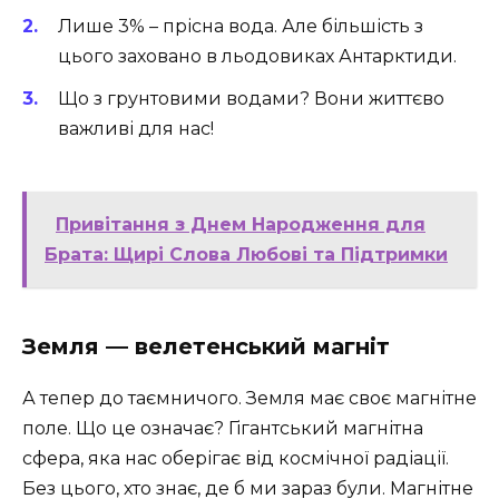
Лише 3% – прісна вода. Але більшість з
цього заховано в льодовиках Антарктиди.
Що з грунтовими водами? Вони життєво
важливі для нас!
Привітання з Днем Народження для
Брата: Щирі Слова Любові та Підтримки
Земля — велетенський магніт
А тепер до таємничого. Земля має своє магнітне
поле. Що це означає? Гігантський магнітна
сфера, яка нас оберігає від космічної радіації.
Без цього, хто знає, де б ми зараз були. Магнітне