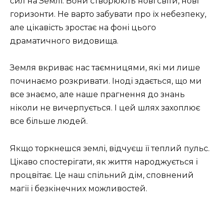
сил на Землі. Вони створюють нові світи, нові
горизонти. Не варто забувати про їх небезпеку,
але цікавість зростає на фоні цього
драматичного видовища.
Земля вкриває нас таємницями, які ми лише
починаємо розкривати. Іноді здається, що ми
все знаємо, але наше прагнення до знань
ніколи не вичерпується. І цей шлях захоплює
все більше людей.
Якщо торкнешся землі, відчуєш її теплий пульс.
Цікаво спостерігати, як життя народжується і
процвітає. Це наш спільний дім, сповнений
магії і безкінечних можливостей.