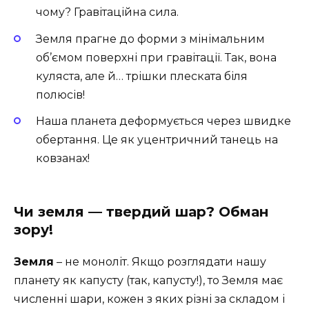
чому? Гравітаційна сила.
Земля прагне до форми з мінімальним
об’ємом поверхні при гравітації. Так, вона
куляста, але й… трішки плеската біля
полюсів!
Наша планета деформується через швидке
обертання. Це як уцентричний танець на
ковзанах!
Чи земля — твердий шар? Обман
зору!
Земля
– не моноліт. Якщо розглядати нашу
планету як капусту (так, капусту!), то Земля має
численні шари, кожен з яких різні за складом і