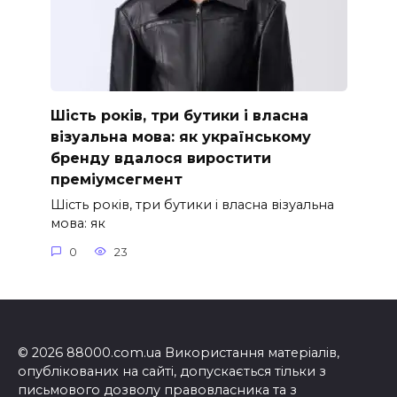
Шість років, три бутики і власна
візуальна мова: як українському
бренду вдалося виростити
преміумсегмент
Шість років, три бутики і власна візуальна
мова: як
0
23
© 2026 88000.com.ua Використання матеріалів,
опублікованих на сайті, допускається тільки з
письмового дозволу правовласника та з