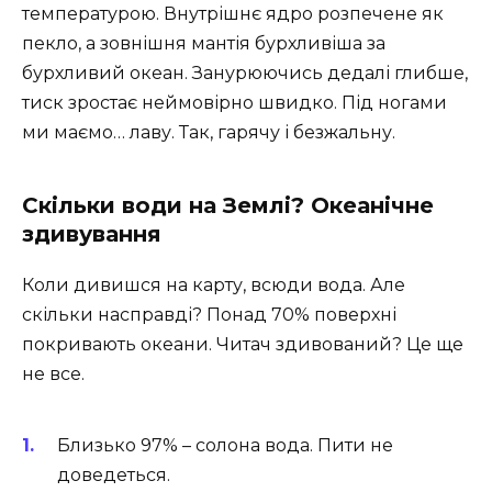
температурою. Внутрішнє ядро розпечене як
пекло, а зовнішня мантія бурхливіша за
бурхливий океан. Занурюючись дедалі глибше,
тиск зростає неймовірно швидко. Під ногами
ми маємо… лаву. Так, гарячу і безжальну.
Скільки води на Землі? Океанічне
здивування
Коли дивишся на карту, всюди вода. Але
скільки насправді? Понад 70% поверхні
покривають океани. Читач здивований? Це ще
не все.
Близько 97% – солона вода. Пити не
доведеться.