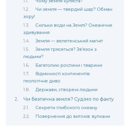
Чому земля куляста?
Чи земля — твердий шар? Обман
зору!
Скільки води на Землі? Океанічне
здивування
Земля — велетенський магніт
Земля трясеться? Зв’язок з
людьми?
Багатоликі рослини і тварини
Відмінності континентів:
геологічне диво
Держави, створені людьми
Чи безпечна земля? Судімо по факту
Секрети глибокого океану
Повернення до витоків: вулкани