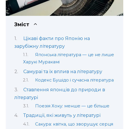
Зміст
Цікаві факти про Японію на
зарубіжну літературу
Японська література — це не лише
Харукі Муракамі
Самураї та їх вплив на літературу
Кодекс Бушідо і сучасна література
Ставлення японців до природи в
літературі
Поезія Хоку: менше — це більше
Традиції, які живуть у літературі
Сакура: квітка, що зворушує серця