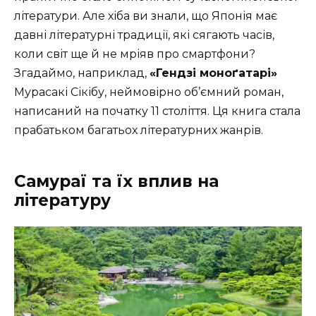
літератури. Але хіба ви знали, що Японія має
давні літературні традиції, які сягають часів,
коли світ ще й не мріяв про смартфони?
Згадаймо, наприклад,
«Гендзі моноґатарі»
Мурасакі Сікібу, неймовірно об’ємний роман,
написаний на початку 11 століття. Ця книга стала
прабатьком багатьох літературних жанрів.
Самураї та їх вплив на
літературу