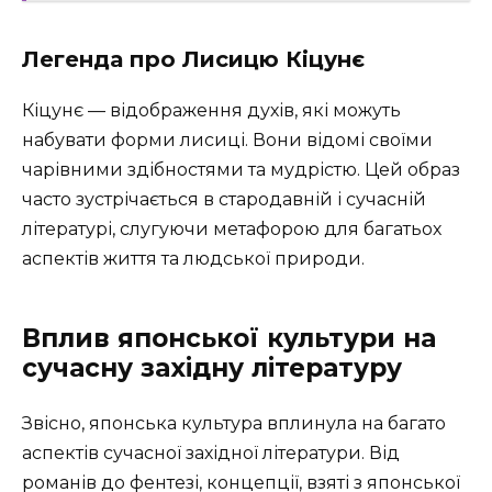
Легенда про Лисицю Кіцунє
Кіцунє — відображення духів, які можуть
набувати форми лисиці. Вони відомі своїми
чарівними здібностями та мудрістю. Цей образ
часто зустрічається в стародавній і сучасній
літературі, слугуючи метафорою для багатьох
аспектів життя та людської природи.
Вплив японської культури на
сучасну західну літературу
Звісно, японська культура вплинула на багато
аспектів сучасної західної літератури. Від
романів до фентезі, концепції, взяті з японської