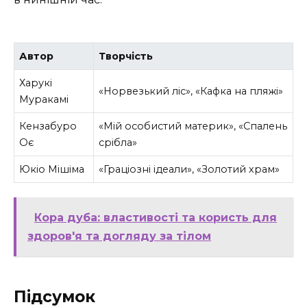
Автор
Творчість
Харукі
«Норвезький ліс», «Кафка на пляжі»
Муракамі
Кензабуро
«Мій особистий материк», «Спалень
Оє
срібла»
Юкіо Мішіма
«Граціозні ідеали», «Золотий храм»
Кора дуба: властивості та користь для
здоров'я та догляду за тілом
Підсумок