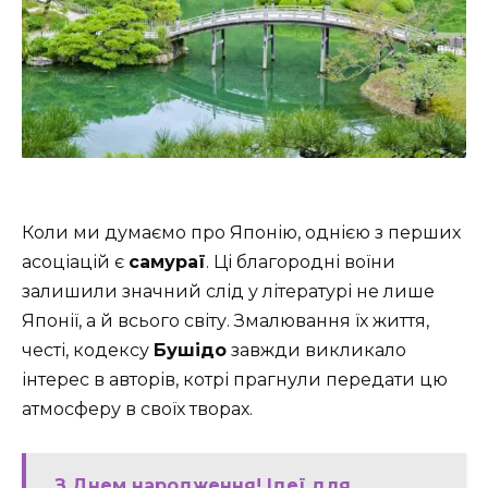
Коли ми думаємо про Японію, однією з перших
асоціацій є
самураї
. Ці благородні воїни
залишили значний слід у літературі не лише
Японії, а й всього світу. Змалювання їх життя,
честі, кодексу
Бушідо
завжди викликало
інтерес в авторів, котрі прагнули передати цю
атмосферу в своїх творах.
З Днем народження! Ідеї для