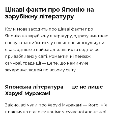
Цікаві факти про Японію на
зарубіжну літературу
Коли мова заходить про цікаві факти про
Японію на зарубіжну літературу, одразу виникає
спокуса заглибитися у світ японської культури,
яка є однією з найзагадковіших та водночас
привабливих у світі. Романтичні пейзажі,
самураї, традиції — це те, що неминуче
зачаровує людей по всьому світу.
Японська література — це не лише
Харукі Муракамі
Звісно, всі чули про Харукі Муракамі — його ім’я
практично стало синонімом сучасної японської