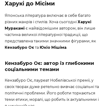
Харукі до Місіми
Японська література включає в себе багато
різних жанрів і стилів. Хоча сьогодні
Харукі
Муракамі
є найвідомішим автором, він лише
частина великої літературної традиції, що
представлена такими значними фігурами, як
Кензабуро Оє
та
Юкіо Мішіма
.
Кензабуро Оє: автор із глибокими
соціальними темами
Кензабуро Оє, лауреат Нобелівської премії, у
своїх творах дуже ретельно вивчає соціальні та
політичні проблеми. Його роботи торкаються
теми етики, моралі, що робить їх актуальними і
в нинішній час.