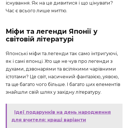
існування. Як на це дивитися і що цінувати?
Час є всього лише миттю.
Міфи та легенди Японії у
світовій літературі
Японські міфи та легенди так само інтригуючі,
як і самі японці. Хто ще не чув про легенди з
духами, дзвонарями та всілякими чарівними
істотами? Це світ, насичений фантазією, уявою,
та ще багато чого більше. І багато цих елементів
знайшли свій шлях у західну літературу.
Ідеї подарунків на день народження
для вчителя: кращі варіанти