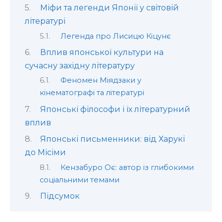
Міфи та легенди Японії у світовій
літературі
Легенда про Лисицю Кіцунє
Вплив японської культури на
сучасну західну літературу
Феномен Міядзаки у
кінематографі та літературі
Японські філософи і їх літературний
вплив
Японські письменники: від Харукі
до Місіми
Кензабуро Оє: автор із глибокими
соціальними темами
Підсумок