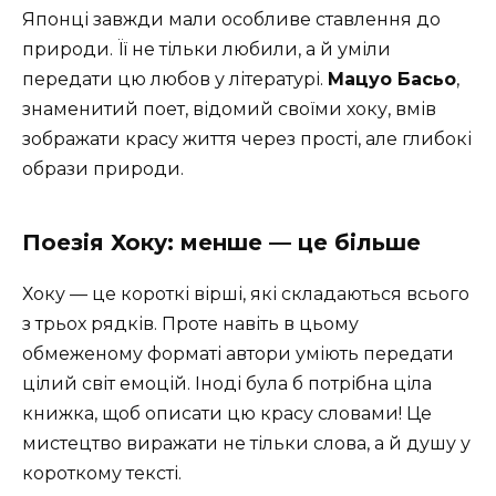
Японці завжди мали особливе ставлення до
природи. Її не тільки любили, а й уміли
передати цю любов у літературі.
Мацуо Басьо
,
знаменитий поет, відомий своїми хоку, вмів
зображати красу життя через прості, але глибокі
образи природи.
Поезія Хоку: менше — це більше
Хоку — це короткі вірші, які складаються всього
з трьох рядків. Проте навіть в цьому
обмеженому форматі автори уміють передати
цілий світ емоцій. Іноді була б потрібна ціла
книжка, щоб описати цю красу словами! Це
мистецтво виражати не тільки слова, а й душу у
короткому тексті.