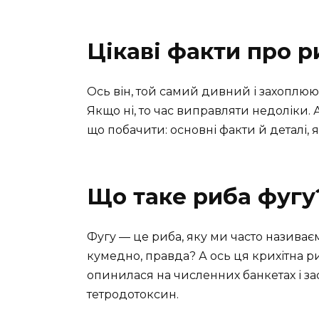
Цікаві факти про р
Ось він, той самий дивний і захоплюю
Якщо ні, то час виправляти недоліки. А
що побачити: основні факти й деталі, 
Що таке риба фугу
Фугу — це риба, яку ми часто назива
кумедно, правда? А ось ця крихітна ри
опинилася на численних банкетах і зас
тетродотоксин.