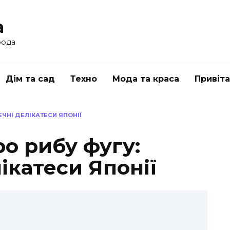
a
рода
Дім та сад
Техно
Мода та краса
Привіт
ЕЧНІ ДЕЛІКАТЕСИ ЯПОНІЇ
ро рибу фугу:
ікатеси Японії