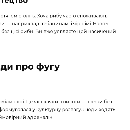
стецтво
отягом століть. Хоча рибу часто споживають
ви — наприклад, тебацинамі і чірінімі. Навіть
я без цієї риби. Ви вже уявляєте цей насичений
нди про фугу
сміливості. Це як скачки з висоти — тільки без
формувалася у культурну розвагу. Люди ходять
еймовірний адреналін.