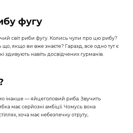
ибу фугу
чий світ риби фугу. Колись чули про цю рибу?
 що, якщо ви вже знаєте? Гаразд, все одно тут є
які здивують навіть досвідчених гурманів.
?
ємо інакше — яйцеголовий риба. Звучить
бка має серйозні амбіції. Чомусь вона
тіллях, хоча має небезпечну отруту,