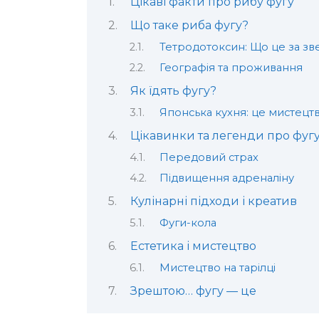
Цікаві факти про рибу фугу
Що таке риба фугу?
Тетродотоксин: Що це за з
Географія та проживання
Як їдять фугу?
Японська кухня: це мистецт
Цікавинки та легенди про фуг
Передовий страх
Підвищення адреналіну
Кулінарні підходи і креатив
Фуги-кола
Естетика і мистецтво
Мистецтво на тарілці
Зрештою… фугу — це