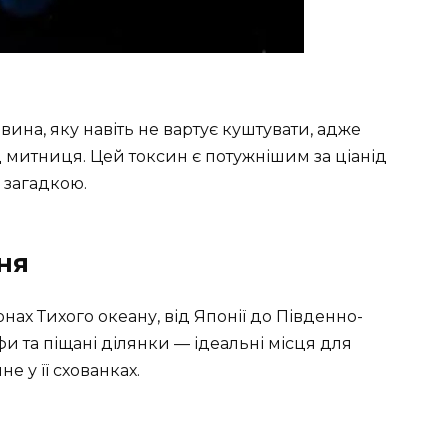
ина, яку навіть не вартує куштувати, адже
 митниця. Цей токсин є потужнішим за ціанід
 загадкою.
ня
ах Тихого океану, від Японії до Південно-
 та піщані ділянки — ідеальні місця для
е у її схованках.