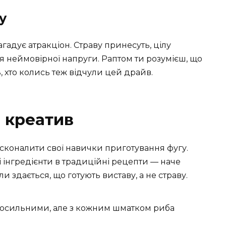
у
адує атракціон. Страву принесуть, цілу
я неймовірної напруги. Раптом ти розумієш, що
ь, хто колись теж відчули цей драйв.
і креатив
сконалити свої навички приготування фугу.
інгредієнти в традиційні рецепти — наче
и здається, що готують виставу, а не страву.
посильними, але з кожним шматком риба