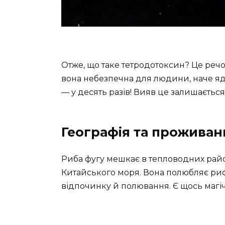
Отже, що таке тетродотоксин? Це речов
вона небезпечна для людини, наче яд
— у десять разів! Вияв це залишається
Географія та проживан
Риба фугу мешкає в тепловодних район
Китайського моря. Вона полюбляє рифи
відпочинку й полювання. Є щось магічн