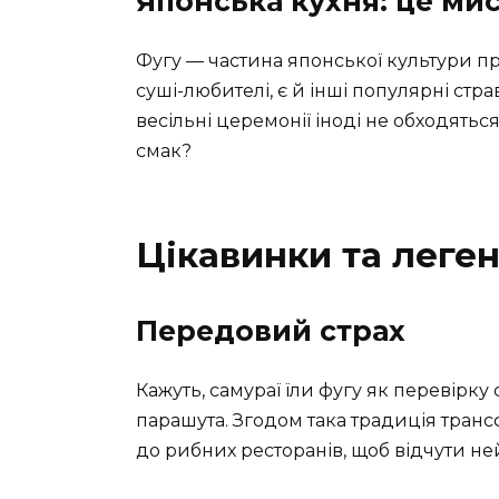
Японська кухня: це ми
Фугу — частина японської культури пр
суші-любителі, є й інші популярні стра
весільні церемонії іноді не обходятьс
смак?
Цікавинки та леге
Передовий страх
Кажуть, самураї їли фугу як перевірку 
парашута. Згодом така традиція транс
до рибних ресторанів, щоб відчути н