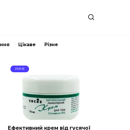
ання
Цікаве
Різне
РІЗНЕ
Ефективний крем від гусячої