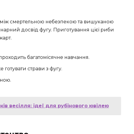
 між смертельною небезпекою та вишуканою
інарний досвід фугу. Приготування цієї риби
жарт.
проходить багатомісячне навчання.
 готувати страви з фугу.
ною.
ків весілля: ідеї для рубінового ювілею