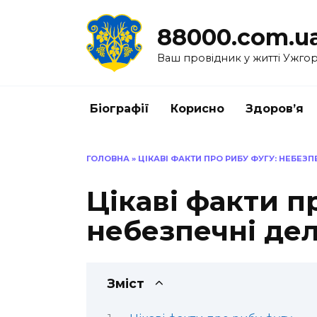
Перейти
до
88000.com.u
вмісту
Ваш провідник у житті Ужго
Біографії
Корисно
Здоров’я
ГОЛОВНА
»
ЦІКАВІ ФАКТИ ПРО РИБУ ФУГУ: НЕБЕЗП
Цікаві факти п
небезпечні дел
Зміст