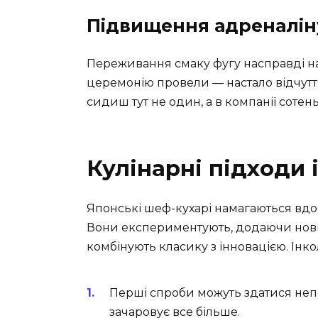
Підвищення адреналін
Переживання смаку фугу насправді наг
церемонію провели — настало відчутт
сидиш тут не один, а в компанії сотен
Кулінарні підходи 
Японські шеф-кухарі намагаються вдо
Вони експериментують, додаючи нові 
комбінують класику з інновацією. Інкол
Перші спроби можуть здатися не
зачаровує все більше.