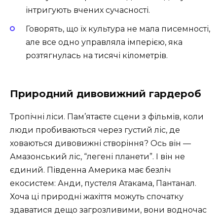
інтригують вчених сучасності.
Говорять, що їх культура не мала писемності,
але все одно управляла імперією, яка
розтягнулась на тисячі кілометрів.
Природний дивовижний гардероб
Тропічні ліси. Пам’ятаєте сцени з фільмів, коли
люди пробиваються через густий ліс, де
ховаються дивовижні створіння? Ось він —
Амазонський ліс, “легені планети”. І він не
єдиний. Південна Америка має безліч
екосистем: Анди, пустеля Атакама, Пантанал.
Хоча ці природні жахіття можуть спочатку
здаватися дещо загрозливими, вони водночас