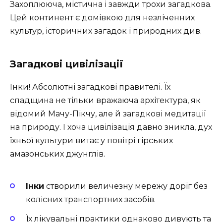
Захоплююча, містична і завжди трохи загадкова.
Цей континент є домівкою для незліченних
культур, історичних загадок і природних див.
Загадкові цивілізації
Інки! Абсолютні загадкові правителі. Їх
спадщина не тільки вражаюча архітектура, як
відомий Мачу-Пікчу, але й загадкові медитації
на природу. І хоча цивілізація давно зникла, дух
їхньої культури витає у повітрі гірських
амазонських джунглів.
Інки
створили величезну мережу доріг без
колісних транспортних засобів.
Їх лікувальні практики однаково дивують та