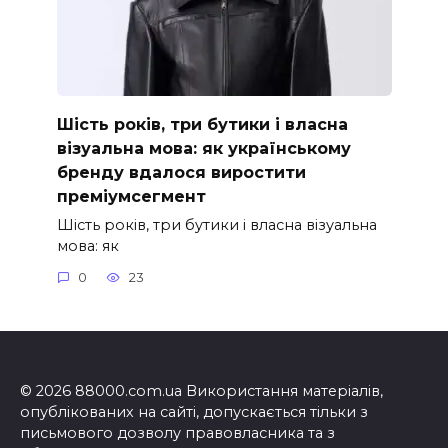
Шість років, три бутики і власна
візуальна мова: як українському
бренду вдалося виростити
преміумсегмент
Шість років, три бутики і власна візуальна
мова: як
0
23
© 2026 88000.com.ua Використання матеріалів,
опублікованих на сайті, допускається тільки з
письмового дозволу правовласника та з