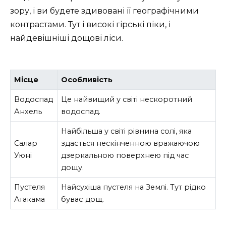
зору, і ви будете здивовані її географічними
контрастами. Тут і високі гірські піки, і
найдевішніші дощові ліси.
Місце
Особливість
Водоспад
Це найвищий у світі нескоротний
Анхель
водоспад.
Найбільша у світі рівнина солі, яка
Салар
здається нескінченною вражаючою
Уюні
дзеркальною поверхнею під час
дощу.
Пустеля
Найсухіша пустеля на Землі. Тут рідко
Атакама
буває дощ.