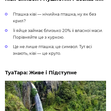
Пташка ківі — нічийна пташка, ну як без
крил?
Її яйце займає близько 20% її власної маси.
Порівняйте це з куркою.
Це не лише пташка; це символ. Тут всі
знають, ківі — це круто.
ТуаТара: Живе і Підступне