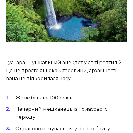
ТуаТара — унікальний анекдот у світі рептилій.
Це не просто ящірка. Старовини, архаїчності —
вона не підкорилася часу.
Живе більше 100 років
Печерний мешканець із Триасового
періоду
Однаково почувається у тіні і поблизу