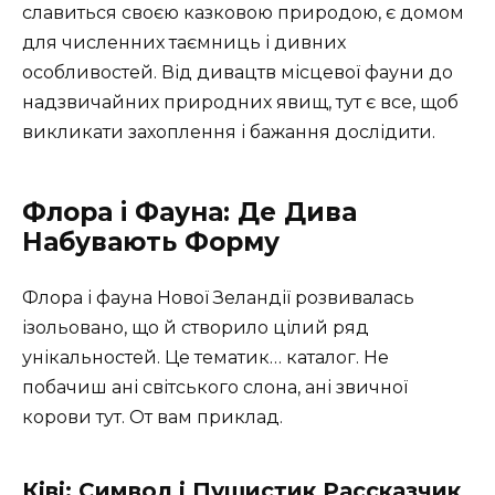
славиться своєю казковою природою, є домом
для численних таємниць і дивних
особливостей. Від дивацтв місцевої фауни до
надзвичайних природних явищ, тут є все, щоб
викликати захоплення і бажання дослідити.
Флора і Фауна: Де Дива
Набувають Форму
Флора і фауна Нової Зеландії розвивалась
ізольовано, що й створило цілий ряд
унікальностей. Це тематик… каталог. Не
побачиш ані світського слона, ані звичної
корови тут. От вам приклад.
Ківі: Символ і Пушистик Рассказчик