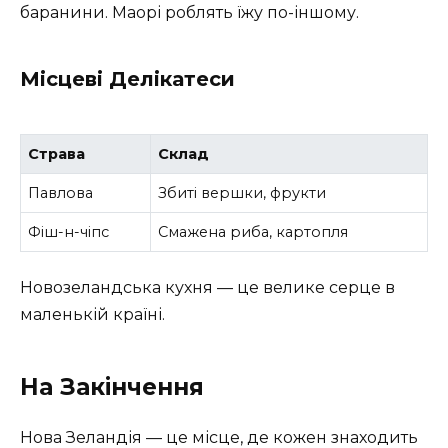
баранини. Маорі роблять їжу по-іншому.
Місцеві Делікатеси
Страва
Склад
Павлова
Збиті вершки, фрукти
Фіш-н-чіпс
Смажена риба, картопля
Новозеландська кухня — це велике серце в
маленькій країні.
На Закінчення
Нова Зеландія — це місце, де кожен знаходить