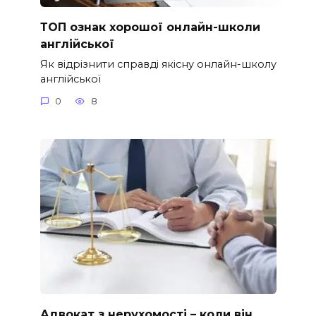
ТОП ознак хорошої онлайн-школи
англійської
Як відрізнити справді якісну онлайн-школу
англійської
0
8
Адвокат з нерухомості – коли він