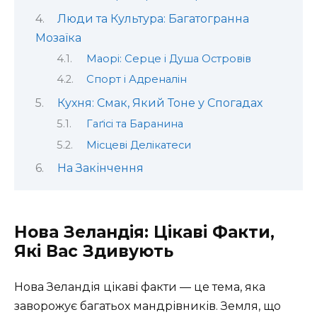
Люди та Культура: Багатогранна
Мозаїка
Маорі: Серце і Душа Островів
Спорт і Адреналін
Кухня: Смак, Який Тоне у Спогадах
Гаґісі та Баранина
Місцеві Делікатеси
На Закінчення
Нова Зеландія: Цікаві Факти,
Які Вас Здивують
Нова Зеландія цікаві факти — це тема, яка
заворожує багатьох мандрівників. Земля, що