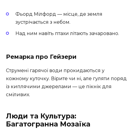
Фьорд Мілфорд — місце, де земля
зустрічається з небом.
Над ним навіть птахи літають зачаровано.
Ремарка про Гейзери
Струмені гарячої води прокидаються у
кожному куточку. Вірите чи ні, але гуляти поряд
із киплячими джерелами — це пікнік для
сміливих.
Люди та Культура:
Багатогранна Мозаїка