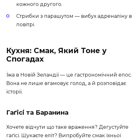
кожного другого.
Стрибки з парашутом — вибух адреналіну в
повітрі.
Кухня: Смак, Який Тоне у
Спогадах
Їжа в Новій Зеландії — це гастрономічний епос.
Вона не лише вгамовує голод, а й розповідає
історії.
Гаґісі та Баранина
Хочете відчути що таке враження? Дегустуйте
гаґісі. Шукаєте еліт? Випробуйте смак їхньої