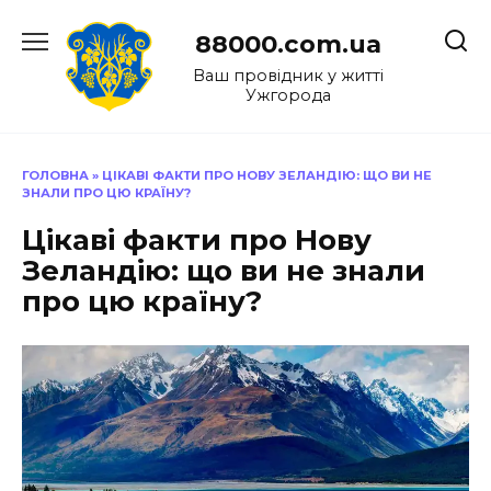
Перейти
до
88000.com.ua
вмісту
Ваш провідник у житті
Ужгорода
ГОЛОВНА
»
ЦІКАВІ ФАКТИ ПРО НОВУ ЗЕЛАНДІЮ: ЩО ВИ НЕ
ЗНАЛИ ПРО ЦЮ КРАЇНУ?
Цікаві факти про Нову
Зеландію: що ви не знали
про цю країну?