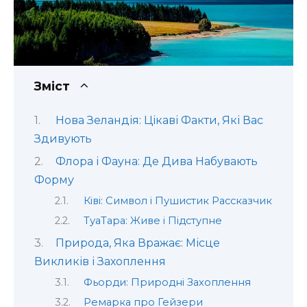
Зміст
Нова Зеландія: Цікаві Факти, Які Вас
Здивують
Флора і Фауна: Де Дива Набувають
Форму
Ківі: Символ і Пушистик Рассказчик
ТуаТара: Живе і Підступне
Природа, Яка Вражає: Місце
Викликів і Захоплення
Фьорди: Природні Захоплення
Ремарка про Гейзери