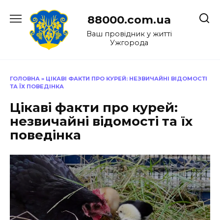
Перейти
до
88000.com.ua
вмісту
Ваш провідник у житті
Ужгорода
ГОЛОВНА
»
ЦІКАВІ ФАКТИ ПРО КУРЕЙ: НЕЗВИЧАЙНІ ВІДОМОСТІ
ТА ЇХ ПОВЕДІНКА
Цікаві факти про курей:
незвичайні відомості та їх
поведінка