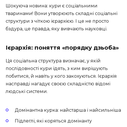
Шокуюча новина: кури є соціальними
тваринами! Вони утворюють складні соціальні
структури з чіткою ієрархією. І це не просто
бздура, це правда, яку вивчають науковці.
Ієрархія: поняття «порядку дзьоба»
Ця соціальна структура визначає, у якій
послідовності кури їдять, з ким вирішують
побитися, й навіть у кого закохуються. Ієрархія
насправді нагадує своєю складністю відомі
людські системи.
Домінантна курка: найстарша і найсильніша
Підлеглі, які коряться домінанту