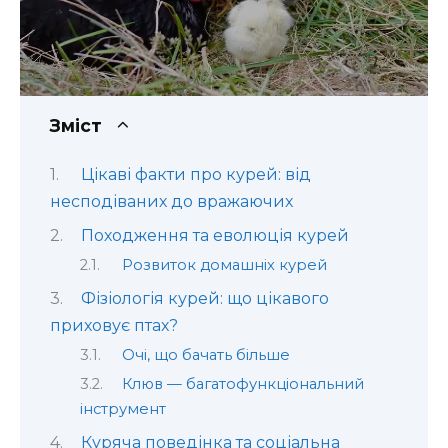
Зміст
Цікаві факти про курей: від
несподіваних до вражаючих
Походження та еволюція курей
Розвиток домашніх курей
Фізіологія курей: що цікавого
приховує птах?
Очі, що бачать більше
Клюв — багатофункціональний
інструмент
Куряча поведінка та соціальна