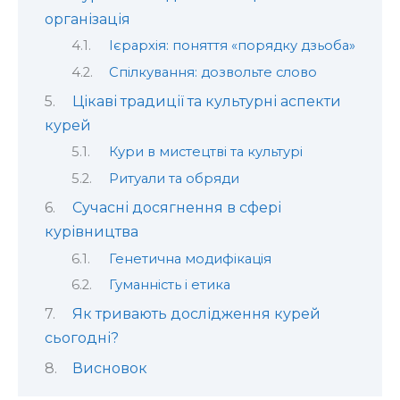
організація
Ієрархія: поняття «порядку дзьоба»
Спілкування: дозвольте слово
Цікаві традиції та культурні аспекти
курей
Кури в мистецтві та культурі
Ритуали та обряди
Сучасні досягнення в сфері
курівництва
Генетична модифікація
Гуманність і етика
Як тривають дослідження курей
сьогодні?
Висновок