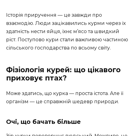
Історія приручення — це завжди про
взаємодію. Люди зацікавились курми через їх
здатність нести яйця, їхнє м’ясо та швидкий
ріст. Поступово кури стали важливою частиною
сільського господарства по всьому світу.
Фізіологія курей: що цікавого
приховує птах?
Може здатись, що курка — проста істота. Але її
організм — це справжній шедевр природи.
Очі, що бачать більше
Зір курки перевершує людський. Можливо, це