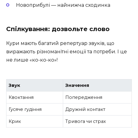
Новоприбулі — найнижча сходинка
Спілкування: дозвольте слово
Кури мають багатий репертуар звуків, що
виражають різноманітні емоції та потреби. І це
не лише «ко-ко-ко»!
Звук
Значення
Квоктання
Попередження
Гусяче гудіння
Дружній контакт
Крик
Тривога чи страх