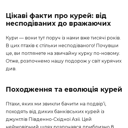
Цікаві факти про курей: від
несподіваних до вражаючих
Кури — вони тут поруч із нами вже тисячі років.
В цих птахів є стільки несподіваного! Почувши
це, ви поглянете на звичайну курку по-новому.
Отже, розпочнемо нашу подорож у світ курячих
див.
Походження та еволюція курей
Птахи, яких ми звикли бачити на подвір’ї,
походять від диких банківських курей із
джунглів Південно-Східної Азії. Цей
неймовірний шлях розпочався приблизно 8