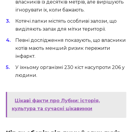
власників із десятків метрів, але вирішують
ігнорувати їх, коли бажають.
Котячі лапки містять особливі залози, що
виділяють запах для мітки території.
Певні дослідження показують, що власники
котів мають менший ризик пережити
інфаркт.
У їхньому організмі 230 кіст насупроти 206 у
людини.
Цікаві факти про Лубни: історія,
культура та сучасні цікавинки