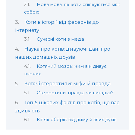
Нова мова: як коти спілкуються між
собою
Коти в історії: від фараонів до
інтернету
Сучасні коти в медіа
Наука про котів: дивуючі дані про
наших домашніх друзів
Котячий мозок: чим він дивує
вчених
Котячі стереотипи: міфи й правда
Стереотипи: правда чи вигадка?
Топ-5 цікавих фактів про котів, що вас
здивують
Кіт як оберіг: від диму й злих духів