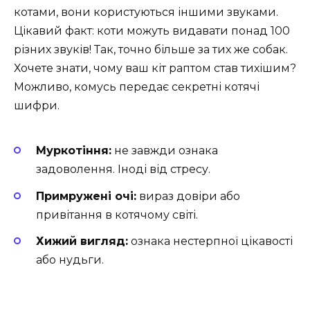
котами, вони користуються іншими звуками.
Цікавий факт: коти можуть видавати понад 100
різних звуків! Так, точно більше за тих же собак.
Хочете знати, чому ваш кіт раптом став тихішим?
Можливо, комусь передає секретні котячі
шифри.
Муркотіння:
не завжди ознака
задоволення. Іноді від стресу.
Примружені очі:
вираз довіри або
привітання в котячому світі.
Хижий вигляд:
ознака нестерпної цікавості
або нудьги.