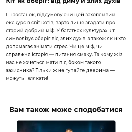
Кіт як оберіг: від диму й злих духів
І, наостанок, підсумовуючи цей захопливий
екскурс в світ котів, варто лише згадати про
старий добрий міф. У багатьох культурах кіт
символізує оберіг від злих духів, а також як ніхто
допомагає знімати стрес. Чи це міф, чи
справжня історія — питання смаку. Та кому ж із
нас не хочеться мати під боком такого
захисника? Тільки ж не гупайте дверима —
можуть і злякати!
Вам також може сподобатися