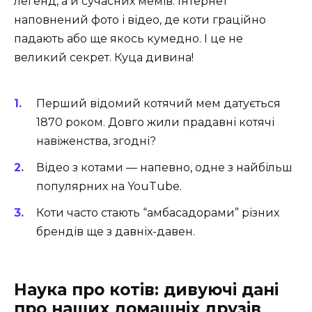
легенд, а й сучасних мемів. Інтернет
наповнений фото і відео, де коти граційно
падають або ще якось кумедно. І це не
великий секрет. Куца дивина!
Перший відомий котячий мем датується
1870 роком. Довго жили прадавні котячі
навіженства, згодні?
Відео з котами — напевно, одне з найбільш
популярних на YouTube.
Коти часто стають “амбасадорами” різних
брендів ще з давніх-давен.
Наука про котів: дивуючі дані
про наших домашніх друзів