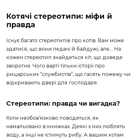
Котячі стереотипи: міфи й
правда
Існує багато стереотипів про котів. Вам може
здатися, що вони ледачі й байдужі, але… На
кожен стереотип знайдеться кіт, що доведе
зворотне. Чого варті тільки історії про
рицарських “службистів”, що гасять пожежу чи
відкривають двері для господаря.
Стереотипи: правда чи вигадка?
Коти необов’язково поводяться, як
намальовано в книжках. Деякі з них люблять
воду, а інші не їстимуть рибу. А вашим котам