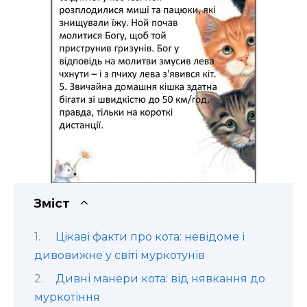
Зміст
Цікаві факти про кота: невідоме і
дивовижне у світі муркотунів
Дивні манери кота: від нявкання до
муркотіння