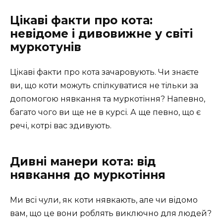
Цікаві факти про кота:
невідоме і дивовижне у світі
муркотунів
Цікаві факти про кота зачаровують. Чи знаєте
ви, що коти можуть спілкуватися не тільки за
допомогою нявкання та муркотіння? Напевно,
багато чого ви ще не в курсі. А ще певно, що є
речі, котрі вас здивують.
Дивні манери кота: від
нявкання до муркотіння
Ми всі чули, як коти нявкають, але чи відомо
вам, що це вони роблять виключно для людей?