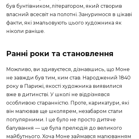
був бунтівником, літератором, який створив
власний всесвіт на полотні. Зануримося в цікаві
факти, які змальовують цього художника як
ніколи раніше.
Ранні роки та становлення
Можливо, ви здивуєтеся, дізнавшись, що Моне
не завжди був тим, ким став. Народжений 1840
року в Парижі, якості художника виявилися
вже в дитинстві. У школі не відрізнявся
особливою старанністю. Проте, карикатури, які
він малював ще школярем, незабаром стали
популярними. І це було не просто дитяче
балування — це була прелюдія до великого
майбутнього. Хоча Моне займався малюванням