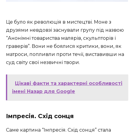
Це було як революція в мистецтві. Моне з
друзями невдовзі заснували групу під назвою
“Анонімні товариства малярів, скульпторів і
граверів”. Вони не боялися критики, вони, як
матроси, попливли проти течії, виставивши на
суд світу свої незвичні твори.
Цікаві факти та характерні особливості
імені Назар для Google
Імпресія. Схід сонця
Саме картина “Імпресія. Схід сонця” стала