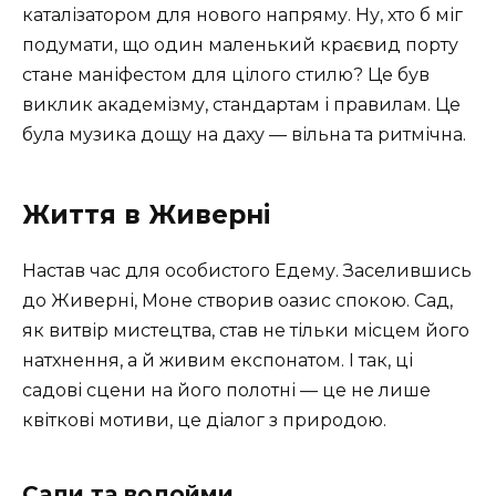
каталізатором для нового напряму. Ну, хто б міг
подумати, що один маленький краєвид порту
стане маніфестом для цілого стилю? Це був
виклик академізму, стандартам і правилам. Це
була музика дощу на даху — вільна та ритмічна.
Життя в Живерні
Настав час для особистого Едему. Заселившись
до Живерні, Моне створив оазис спокою. Сад,
як витвір мистецтва, став не тільки місцем його
натхнення, а й живим експонатом. І так, ці
садові сцени на його полотні — це не лише
квіткові мотиви, це діалог з природою.
Сади та водойми