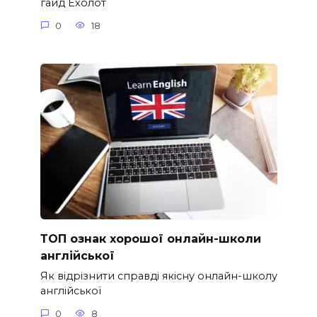
гайд Ехолот
0
18
ТОП ознак хорошої онлайн-школи
англійської
Як відрізнити справді якісну онлайн-школу
англійської
0
8