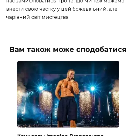
нас замислюватись про те, що ми теж можемо
внести свою частку у цей божевільний, але
чарівний світ мистецтва.
Вам також може сподобатися
Концерты Imagine Dragons: где