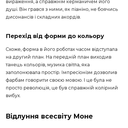
вираження, а справжнім керманичем його
душі. Він грався з ними, як піаніно, не боячись
дисонансів і складних акордів.
Перехід від форми до кольору
Схоже, форма в його роботах часом відступала
на другий план. На передній план виходив
танець кольорів, музика світла, яка
заполонювала простір. Імпресіонізм дозволив
фарбам говорити своєю мовою. І це була не
просто революція, це був справжній колірний
вибух.
Відлуння всесвіту Моне