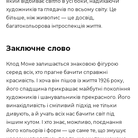
який відбиває світло в усі боки, надихаючи
художників та глядачів по всьому світу. Це
більше, ніж живопис — це досвід,
багатокольорова інтроспекція життя.
Заключне слово
Клод Моне залишається знаковою фігурою
серед всіх, хто прагне бачити справжні
красивість. І хоча він пішов із життя 1926 року,
його спадщина прикрашає майбутні покоління
художників і шанувальників прекрасного. Його
винахідливість і сміливий підхід не тільки
дивують, а й учать всіх нас бачити світ під
іншим кутом. І хто знає, можливо, поєднання
його кольорів і форм — це саме те, що змушує