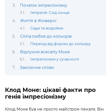
Початок імпресіонізму
Імпресія. Схід сонця
Життя в Живерні
Сади та водойми
Сліпа любов до кольорів
Перехід від форми до кольору
Відлуння всесвіту Моне
Імпресіонізм у сучасності
Заключне слово
Клод Моне: цікаві факти про
генія імпресіонізму
Клод Моне був не просто майстром пензля. Він