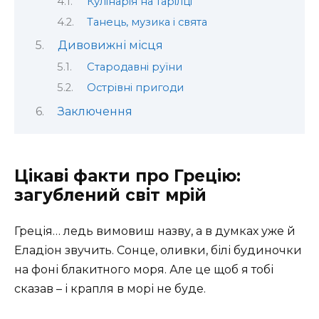
Кулінарія на тарілці
Танець, музика і свята
Дивовижні місця
Стародавні руїни
Острівні пригоди
Заключення
Цікаві факти про Грецію:
загублений світ мрій
Греція… ледь вимовиш назву, а в думках уже й
Еладіон звучить. Сонце, оливки, білі будиночки
на фоні блакитного моря. Але це щоб я тобі
сказав – і крапля в морі не буде.