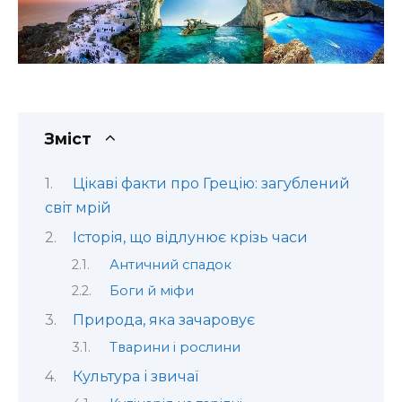
Зміст
Цікаві факти про Грецію: загублений
світ мрій
Історія, що відлунює крізь часи
Античний спадок
Боги й міфи
Природа, яка зачаровує
Тварини і рослини
Культура і звичаї