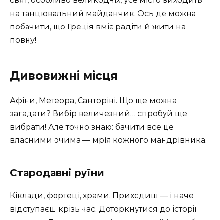
свят, особливо великодніх, усе місто виходить
на танцювальний майданчик. Ось де можна
побачити, що Греція вміє радіти й жити на
повну!
Дивовижні місця
Афіни, Метеора, Санторіні. Що ще можна
загадати? Вибір величезний… спробуй ще
вибрати! Але точно знаю: бачити все це
власними очима — мрія кожного мандрівника.
Стародавні руїни
Кіклади, фортеці, храми. Приходиш — і наче
відступаєш крізь час. Доторкнутися до історії