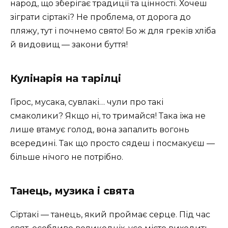
народ, що зберігає традиції та цінності. Хочеш
зіграти сіртакі? Не проблема, от дорога до
пляжу, тут і почнемо свято! Бо ж для греків хліба
й видовищ — закони буття!
Кулінарія на тарілці
Гірос, мусака, сувлакі… чули про такі
смаколики? Якщо ні, то тримайся! Така їжа не
лише втамує голод, вона запалить вогонь
всередині. Так що просто сядеш і посмакуєш —
більше нічого не потрібно.
Танець, музика і свята
Сіртакі — танець, який проймає серце. Під час