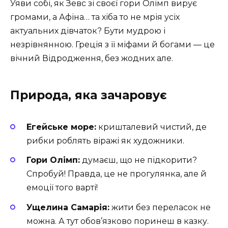
Уяви собі, як Зевс зі своєї гори Олімп вирує
громами, а Афіна… та хіба то не мрія усіх
актуальних дівчаток? Бути мудрою і
незрівнянною. Греція з її міфами й богами — це
вічний Відродження, без жодних але.
Природа, яка зачаровує
Егейське море:
кришталевий чистий, де
рибки роблять віражі як художники.
Гори Олімп:
думаєш, що не підкорити?
Спробуй! Правда, це не прогулянка, але й
емоції того варті!
Ущелина Самарія:
жити без переласок не
можна. А тут обов’язково поринеш в казку.