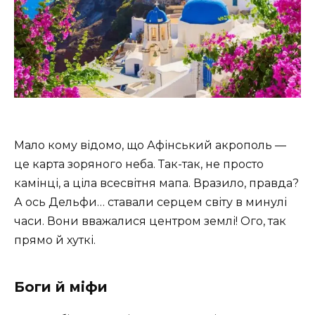
Мало кому відомо, що Афінський акрополь —
це карта зоряного неба. Так-так, не просто
камінці, а ціла всесвітня мапа. Вразило, правда?
А ось Дельфи… ставали серцем світу в минулі
часи. Вони вважалися центром землі! Ого, так
прямо й хуткі.
Боги й міфи