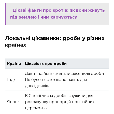
Цікаві факти про кротів: як вони живуть
під землею і чим харчуються
Локальні цікавинки: дроби у різних
країнах
Країна
Цікавість про дроби
Давні індійці вже знали десяткові дроби.
Індія
Це було несподівано навіть для
дослідників.
В Японії числа дробів служили для
Японія
розрахунку пропорцій при чайних
церемоніях.