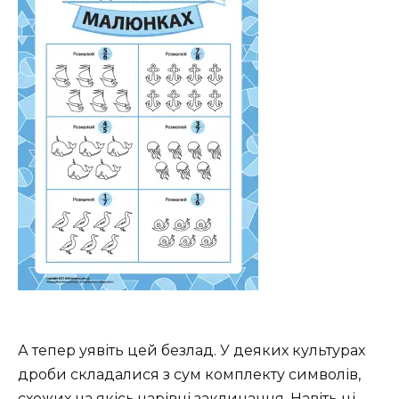
А тепер уявіть цей безлад. У деяких культурах
дроби складалися з сум комплекту символів,
схожих на якісь чарівні заклинання. Навіть ці