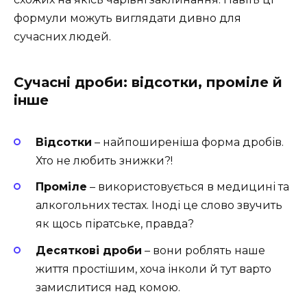
формули можуть виглядати дивно для
сучасних людей.
Сучасні дроби: відсотки, проміле й
інше
Відсотки
– найпоширеніша форма дробів.
Хто не любить знижки?!
Проміле
– використовується в медицині та
алкогольних тестах. Іноді це слово звучить
як щось піратське, правда?
Десяткові дроби
– вони роблять наше
життя простішим, хоча інколи й тут варто
замислитися над комою.