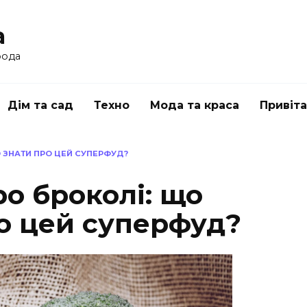
a
рода
Дім та сад
Техно
Мода та краса
Привіт
О ЗНАТИ ПРО ЦЕЙ СУПЕРФУД?
ро броколі: що
ро цей суперфуд?