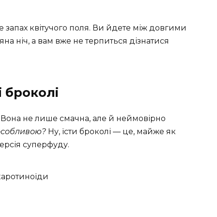
се запах квітучого поля. Ви йдете між довгими
на ніч, а вам вже не терпиться дізнатися
і броколі
 Вона не лише смачна, але й неймовірно
особливою?
Ну, їсти броколі — це, майже як
ерсія суперфуду.
, каротиноїди