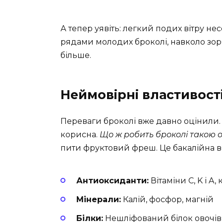
А тепер уявіть: легкий подих вітру не
рядами молодих броколі, навколо зоря
більше.
Неймовірні властивост
Переваги броколі вже давно оцінили.
корисна.
Що ж робить броколі такою 
пити фруктовий фреш. Це бакалійна в
Антиоксиданти:
Вітаміни C, K і A
Мінерали:
Калій, фосфор, магній
Білки:
Нешліфований білок овочів