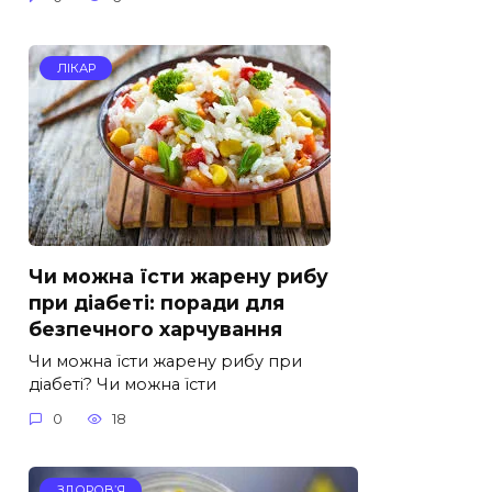
ЛІКАР
Чи можна їсти жарену рибу
при діабеті: поради для
безпечного харчування
Чи можна їсти жарену рибу при
діабеті? Чи можна їсти
0
18
ЗДОРОВ’Я