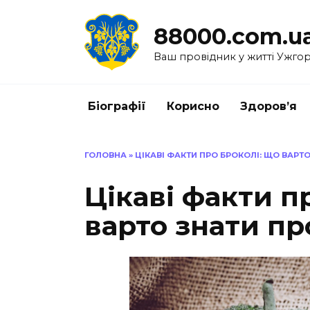
Перейти
до
88000.com.u
вмісту
Ваш провідник у житті Ужго
Біографії
Корисно
Здоров’я
ГОЛОВНА
»
ЦІКАВІ ФАКТИ ПРО БРОКОЛІ: ЩО ВАРТ
Цікаві факти п
варто знати п