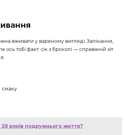
живання
ожна вживати у вареному вигляді. Запікання,
е ось тобі факт: сік з броколі — справжній хіт
я.
я смаку
и 28 років подружнього життя?