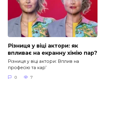
Різниця у віці актори: як
впливає на екранну хімію пар?
Різниця у віці актори: Вплив на
професію та кар’
0
7