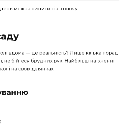
день можна випити сік з овочу.
саду
колі вдома — це реальність? Лише кілька порад
Ні, не бійтеся брудних рук. Найбільш натхненні
лі на своїх ділянках.
уванню
й