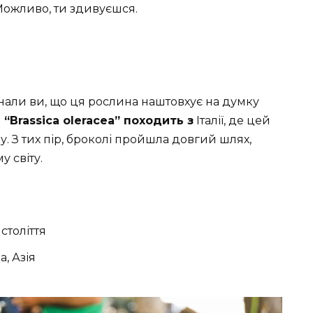
Можливо, ти здивуєшся.
нали ви, що ця рослина наштовхує на думку
“Brassica oleracea” походить з
Італії, де цей
 З тих пір, броколі пройшла довгий шлях,
 світу.
століття
, Азія