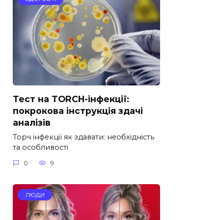
Тест на TORCH-інфекції:
покрокова інструкція здачі
аналізів
Торч інфекції як здавати: необхідність
та особливості
0
9
ЛЮДИ