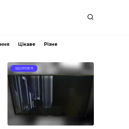
ання
Цікаве
Різне
ЗДОРОВ'Я