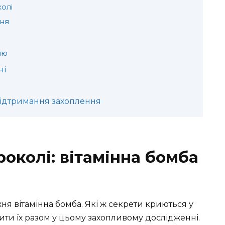
олі
ня
ню
ні
 підтримання захоплення
роколі: вітамінна бомба
ня вітамінна бомба. Які ж секрети криються у
ти їх разом у цьому захопливому дослідженні.