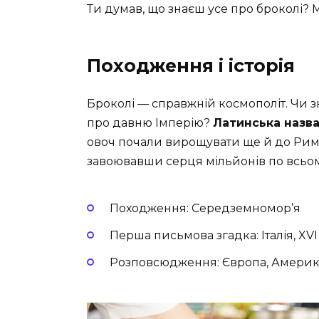
Ти думав, що знаєш усе про броколі? 
Походження і історія
Броколі — справжній космополіт. Чи з
про давню Імперію?
Латинська назва 
овоч почали вирощувати ще й до Риму.
завоювавши серця мільйонів по всьому
Походження: Середземномор’я
Перша письмова згадка: Італія, XVI 
Розповсюдження: Європа, Америка