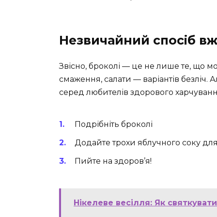
Незвичайний спосіб в
Звісно, броколі — це не лише те, що м
смаження, салати — варіантів безліч. Ал
серед любителів здорового харчуванн
Подрібніть броколі
Додайте трохи яблучного соку дл
Пийте на здоров’я!
Нікелеве весілля: Як святкуват