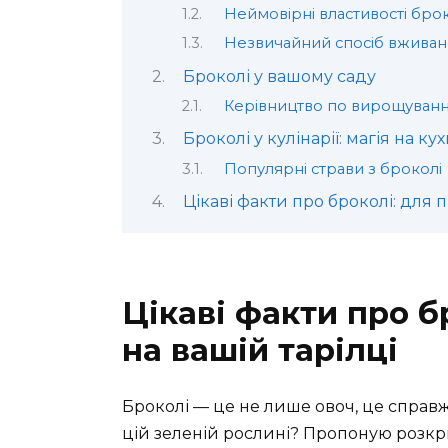
Неймовірні властивості брок
Незвичайний спосіб вживан
Броколі у вашому саду
Керівництво по вирощуван
Броколі у кулінарії: магія на кух
Популярні страви з броколі
Цікаві факти про броколі: для
Цікаві факти про б
на вашій тарілці
Броколі — це не лише овоч, це справж
цій зеленій рослині? Пропоную розкри