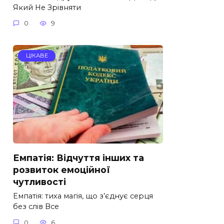
Який Не Зрівняти
0
9
ЦІКАВЕ
Емпатія: Відчуття інших та
розвиток емоційної
чутливості
Емпатія: тиха магія, що з’єднує серця
без слів Все
0
6