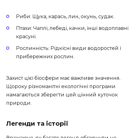
Риби: Щука, карась, лин, окунь, судак.
Птахи: Чаплі, лебеді, качки, інші водоплавні
красуні.
Рослинність: Рідкісні види водоростей і
прибережних рослин.
Захист цієї біосфери має важливе значення.
Щороку різноманітні екологічні програми
намагаються зберегти цей цінний куточок
природи.
Легенди та історії
Вражаюче, як багато легенд обгорнули це