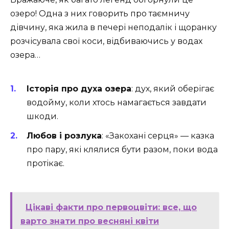
озеро! Одна з них говорить про таємничу
дівчину, яка жила в печері неподалік і щоранку
розчісувала свої коси, відбиваючись у водах
озера…
Історія про духа озера
: дух, який оберігає
водойму, коли хтось намагається завдати
шкоди.
Любов і розлука
: «Закохані серця» — казка
про пару, які клялися бути разом, поки вода
протікає.
Цікаві факти про первоцвіти: все, що
варто знати про весняні квіти