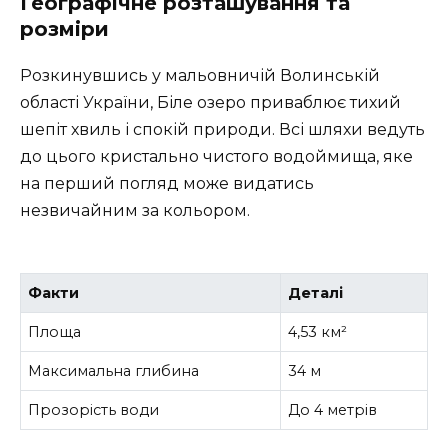
Географічне розташування та
розміри
Розкинувшись у мальовничій Волинській
області України, Біле озеро приваблює тихий
шепіт хвиль і спокій природи. Всі шляхи ведуть
до цього кристально чистого водоймища, яке
на перший погляд може видатись
незвичайним за кольором.
Факти
Деталі
Площа
4,53 км²
Максимальна глибина
34 м
Прозорість води
До 4 метрів