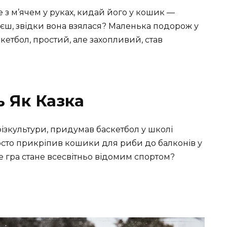
е з м’ячем у руках, кидай його у кошик —
аєш, звідки вона взялася? Маленька подорож у
кетбол, простий, але захопливий, став
ь Як Казка
фізкультури, придумав баскетбол у школі
росто прикріпив кошики для риби до балконів у
це гра стане всесвітньо відомим спортом?