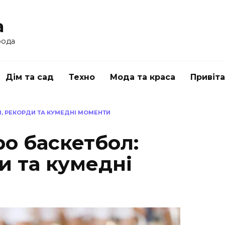
a
рода
Дім та сад
Техно
Мода та краса
Привіт
ІЯ, РЕКОРДИ ТА КУМЕДНІ МОМЕНТИ
ро баскетбол:
ди та кумедні