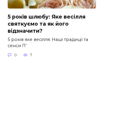
5 років шлюбу: Яке весілля
святкуємо та як його
відзначити?
5 років яке весілля: Наші традиції та
сенси П’
0
7