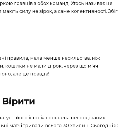
іркою гравців з обох команд. Хтось називає це
и мають силу не зірок, а саме колективності. Збіг
ені правила, мала менше насильства, ніж
ри, кошики не мали дірок, через що м’яч
рно, але це правда!
 Вірити
тус, і його історія сповнена несподіваних
ьні матчі тривали всього 30 хвилин. Сьогодні ж