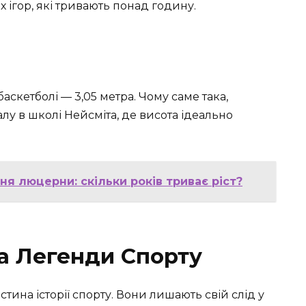
 ігор, які тривають понад годину.
аскетболі — 3,05 метра. Чому саме така,
алу в школі Нейсміта, де висота ідеально
 люцерни: скільки років триває ріст?
а Легенди Спорту
ина історії спорту. Вони лишають свій слід у