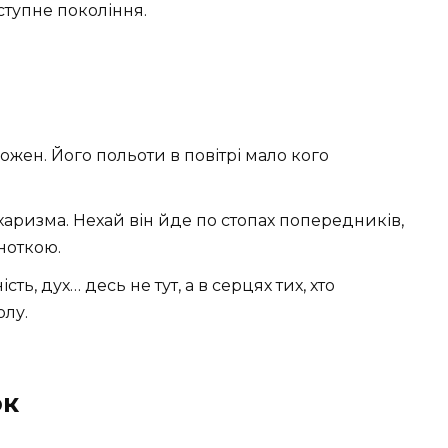
ступне покоління.
кожен. Його польоти в повітрі мало кого
 харизма. Нехай він йде по стопах попередників,
ноткою.
сть, дух… десь не тут, а в серцях тих, хто
олу.
ок