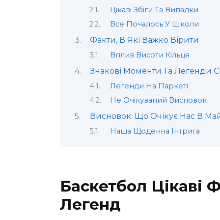
Цікаві Збіги Та Випадки
Все Почалось У Школи
Факти, В Які Важко Вірити
Вплив Висоти Кільця
Знакові Моменти Та Легенди С
Легенди На Паркеті
Не Очікуваний Висновок
Висновок: Що Очікує Нас В Ма
Наша Щоденна Інтрига
Баскетбол Цікаві Фа
Легенд