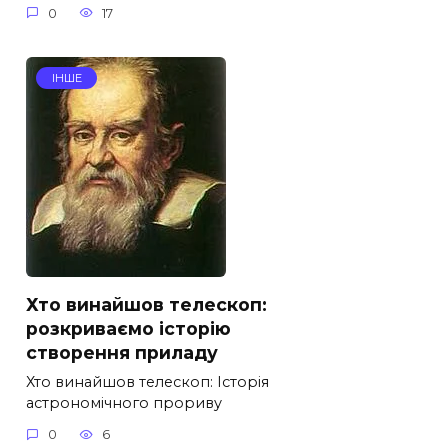
0
17
ІНШЕ
Хто винайшов телескоп:
розкриваємо історію
створення приладу
Хто винайшов телескоп: Історія
астрономічного прориву
0
6