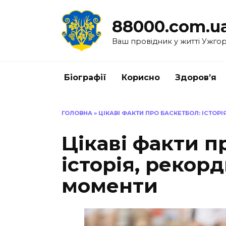
Перейти
до
88000.com.u
вмісту
Ваш провідник у житті Ужго
Біографії
Корисно
Здоров’я
ГОЛОВНА
»
ЦІКАВІ ФАКТИ ПРО БАСКЕТБОЛ: ІСТОР
Цікаві факти п
історія, рекор
моменти