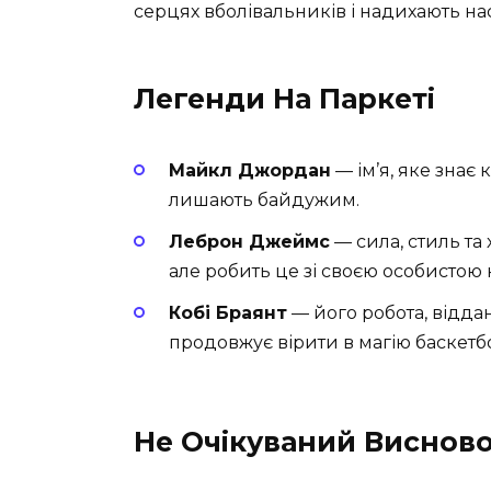
серцях вболівальників і надихають на
Легенди На Паркеті
Майкл Джордан
— ім’я, яке знає 
лишають байдужим.
Леброн Джеймс
— сила, стиль та
але робить це зі своєю особистою 
Кобі Браянт
— його робота, віддані
продовжує вірити в магію баскетб
Не Очікуваний Виснов