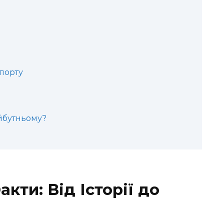
порту
йбутньому?
кти: Від Історії до