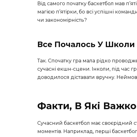
Від самого початку баскетбол мав п’ят
магією п’ятірки, бо всі успішні команд
чи закономірність?
Все Почалось У Школи
Так. Спочатку гра мала рідко проводж
сучасні екшн-сцени. Інколи, під час г
доводилося діставати вручну. Неймові
Факти, В Які Важко
Сучасний баскетбол має своєрідний ста
моментів. Наприклад, перші баскетбол