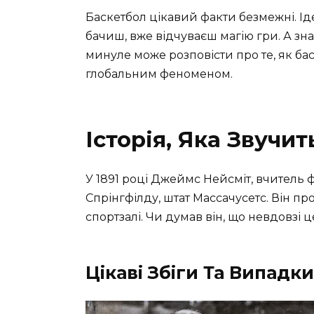
Баскетбол цікавий факти безмежні. Ід
бачиш, вже відчуваєш магію гри. А зн
минуле може розповісти про те, як бас
глобальним феноменом.
Історія, Яка Звучит
У 1891 році Джеймс Нейсміт, вчитель 
Спрінгфілду, штат Массачусетс. Він п
спортзалі. Чи думав він, що невдовзі 
Цікаві Збіги Та Випадки