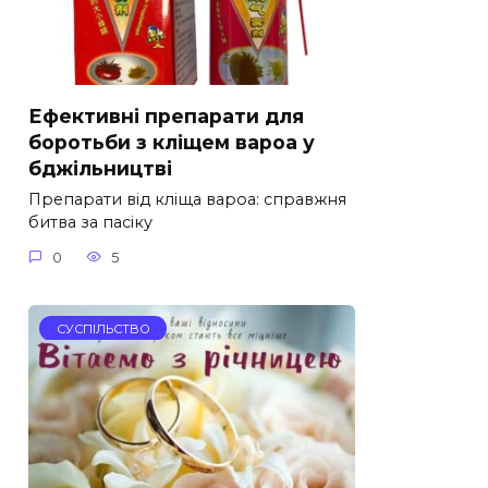
Ефективні препарати для
боротьби з кліщем вароа у
бджільництві
Препарати від кліща вароа: справжня
битва за пасіку
0
5
СУСПІЛЬСТВО