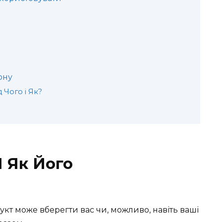
ону
 Чого і Як?
І Як Його
кт може вберегти вас чи, можливо, навіть ваші