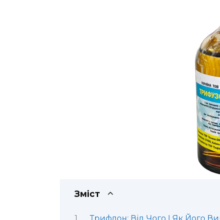
Зміст
Трифлон: Від Чого І Як Його В