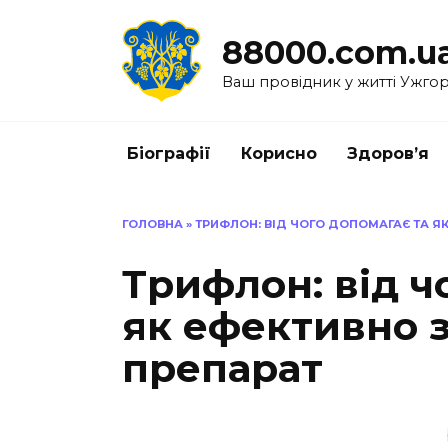
Перейти
до
88000.com.u
вмісту
Ваш провідник у житті Ужго
Біографії
Корисно
Здоров’я
ГОЛОВНА
»
ТРИФЛОН: ВІД ЧОГО ДОПОМАГАЄ ТА Я
Трифлон: від ч
як ефективно 
препарат