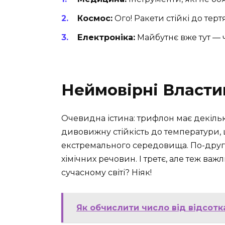
Космос:
Ого! Ракети стійкі до терт
Електроніка:
Майбутнє вже тут — 
Неймовірні Власти
Очевидна істина: трифлон має декілька
дивовижну стійкість до температури,
екстремального середовища. По-друге,
хімічних речовин. І третє, але теж важ
сучасному світі? Ніяк!
Як обчислити число від відсотк