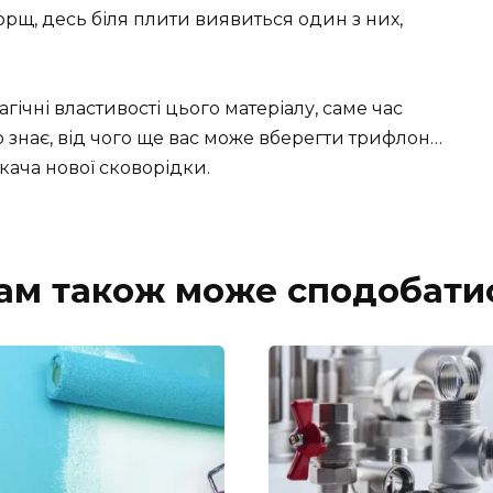
рщ, десь біля плити виявиться один з них,
гічні властивості цього матеріалу, саме час
о знає, від чого ще вас може вберегти трифлон…
кача нової сковорідки.
ам також може сподобати