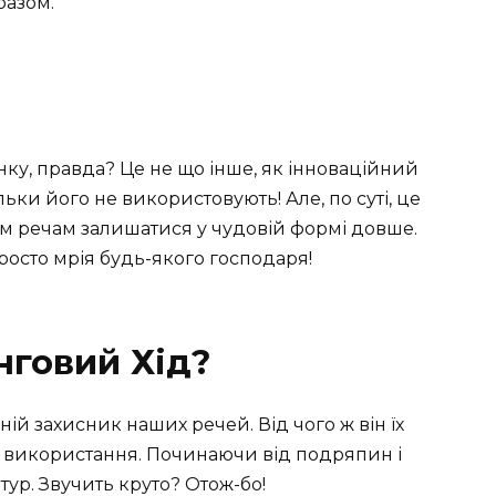
разом.
нку, правда? Це не що інше, як інноваційний
ьки його не використовують! Але, по суті, це
шим речам залишатися у чудовій формі довше.
росто мрія будь-якого господаря!
нговий Хід?
ій захисник наших речей. Від чого ж він їх
 використання. Починаючи від подряпин і
ур. Звучить круто? Отож-бо!