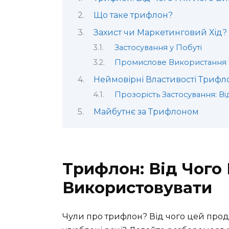
Що таке трифлон?
Захист чи Маркетинговий Хід?
Застосування у Побуті
Промислове Використання
Неймовірні Властивості Трифл
Прозорість Застосування: Від
Майбутнє за Трифлоном
Трифлон: Від Чого 
Використовувати
Чули про трифлон? Від чого цей проду