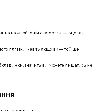
вина на улюбленій скатертині — оце так
ого плямки, навіть якщо ви — той ще
обкладинки, значить ви можете пишатись не
ання
ться стерилізації.