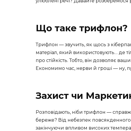
улюблені речі? Давайте розберемося 
Що таке трифлон?
Трифлон — звучить, як щось з кіберпа
матеріал, який використовують… де тіл
про стійкість. Тобто, він дозволяє ва
Економимо час, нерви й гроші — ну, п
Захист чи Маркети
Розповідають, ніби трифлон — справжн
береже? Від небезпек повсякденного
закінчуючи впливом високих температ