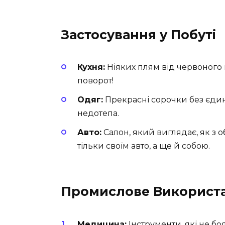
Застосування у Побуті
Кухня:
Ніяких плям від червоного 
поворот!
Одяг:
Прекрасні сорочки без єдин
недотепа.
Авто:
Салон, який виглядає, як з 
тільки своїм авто, а ще й собою.
Промислове Використ
Медицина:
Інструменти, які не боя