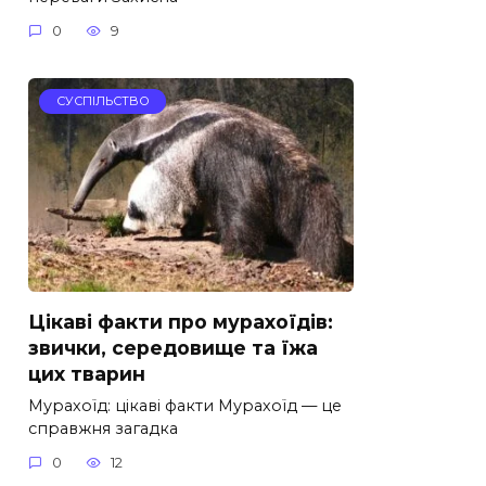
0
9
СУСПІЛЬСТВО
Цікаві факти про мурахоїдів:
звички, середовище та їжа
цих тварин
Мурахоїд: цікаві факти Мурахоїд — це
справжня загадка
0
12