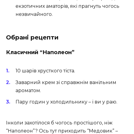
екзотичних аматорів, які прагнуть чогось
незвичайного.
Обрані рецепти
Класичний “Наполеон”
10 шарів хрусткого тіста.
Заварний крем зі справжнім ванільним
ароматом.
Пару годин у холодильнику – і ви у раю.
Інколи захотілося б чогось простішого, ніж
“Наполеон”? Ось тут приходить “Медовик” –