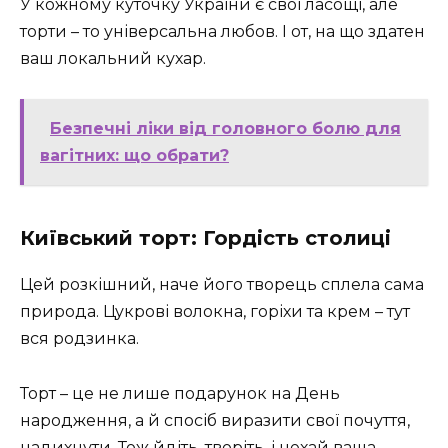
У кожному куточку України є свої ласощі, але
торти – то універсальна любов. І от, на що здатен
ваш локальний кухар.
Безпечні ліки від головного болю для
вагітних: що обрати?
Київський торт: Гордість столиці
Цей розкішний, наче його творець сплела сама
природа. Цукрові волокна, горіхи та крем – тут
вся родзинка.
Торт – це не лише подарунок на День
народження, а й спосіб виразити свої почуття,
надихнути. Тож йдіть, творіть, і нехай ваша