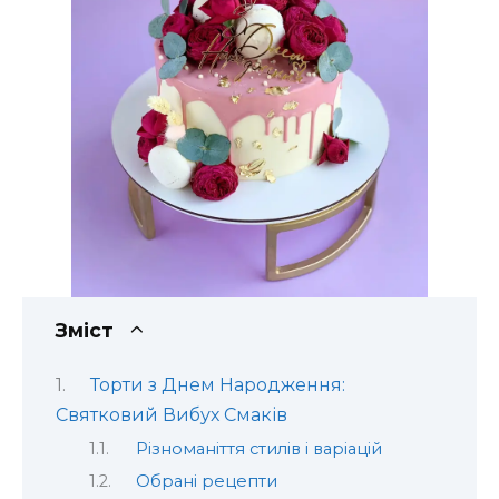
Зміст
Торти з Днем Народження:
Святковий Вибух Смаків
Різноманіття стилів і варіацій
Обрані рецепти