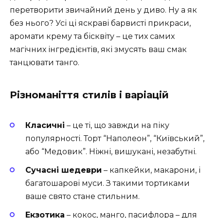
перетворити звичайний день у диво. Ну а як
без нього? Усі ці яскраві барвисті прикраси,
аромати крему та бісквіту – це тих самих
магічних інгредієнтів, які змусять ваш смак
танцювати танго.
Різноманіття стилів і варіацій
Класичні
– це ті, що завжди на піку
популярності. Торт “Наполеон”, “Київський”,
або “Медовик”. Ніжні, вишукані, незабутні.
Сучасні шедеври
– капкейки, макарони, і
багатошарові муси. З такими тортиками
ваше свято стане стильним.
Екзотика
– кокос, манго, пасифлора – для