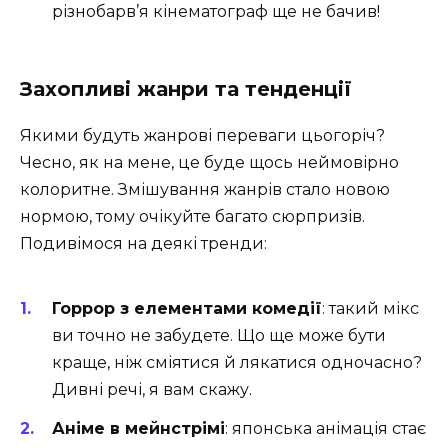
різнобарв’я кінематограф ще не бачив!
Захопливі жанри та тенденції
Якими будуть жанрові переваги цьогоріч?
Чесно, як на мене, це буде щось неймовірно
колоритне. Змішування жанрів стало новою
нормою, тому очікуйте багато сюрпризів.
Подивімося на деякі тренди:
Горрор з елементами комедії
: такий мікс
ви точно не забудете. Що ще може бути
краще, ніж сміятися й лякатися одночасно?
Дивні речі, я вам скажу.
Аніме в мейнстрімі
: японська анімація стає