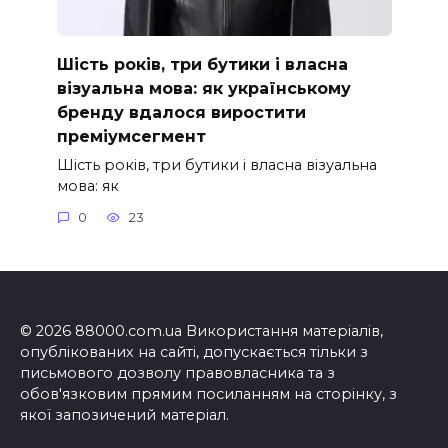
Шість років, три бутики і власна
візуальна мова: як українському
бренду вдалося виростити
преміумсегмент
Шість років, три бутики і власна візуальна
мова: як
0
23
© 2026 88000.com.ua Використання матеріалів,
опублікованих на сайті, допускається тільки з
письмового дозволу правовласника та з
обов'язковим прямим посиланням на сторінку, з
якої запозичений матеріал.