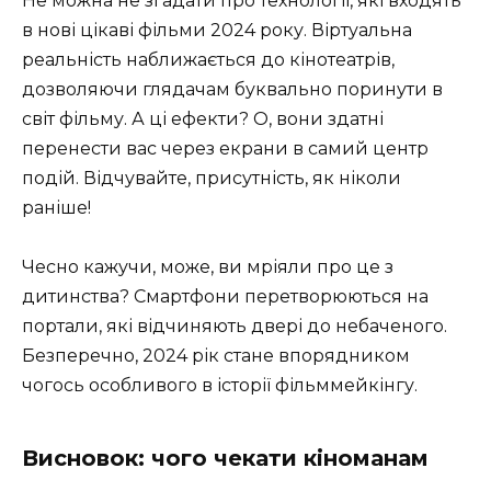
Не можна не згадати про технології, які входять
в нові цікаві фільми 2024 року. Віртуальна
реальність наближається до кінотеатрів,
дозволяючи глядачам буквально поринути в
світ фільму. А ці ефекти? О, вони здатні
перенести вас через екрани в самий центр
подій. Відчувайте, присутність, як ніколи
раніше!
Чесно кажучи, може, ви мріяли про це з
дитинства? Смартфони перетворюються на
портали, які відчиняють двері до небаченого.
Безперечно, 2024 рік стане впорядником
чогось особливого в історії фільммейкінгу.
Висновок: чого чекати кіноманам