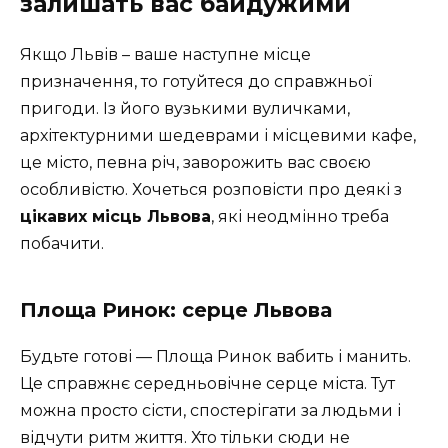
залишать вас байдужими
Якщо Львів – ваше наступне місце
призначення, то готуйтеся до справжньої
пригоди. Із його вузькими вуличками,
архітектурними шедеврами і місцевими кафе,
це місто, певна річ, заворожить вас своєю
особливістю. Хочеться розповісти про деякі з
цікавих місць Львова
, які неодмінно треба
побачити.
Площа Ринок: серце Львова
Будьте готові — Площа Ринок вабить і манить.
Це справжнє середньовічне серце міста. Тут
можна просто сісти, спостерігати за людьми і
відчути ритм життя. Хто тільки сюди не