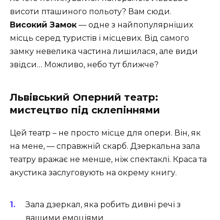
висоти пташиного польоту? Вам сюди.
Високий Замок
— одне з найпопулярніших
місць серед туристів і місцевих. Від самого
замку невелика частина лишилася, але види
звідси… Можливо, небо тут ближче?
Львівський Оперний театр:
мистецтво під склепіннями
Цей театр – не просто місце для опери. Він, як
на мене, — справжній скарб. Дзеркальна зала
театру вражає не менше, ніж спектаклі. Краса та
акустика заслуговують на окрему книгу.
Зала дзеркал, яка робить дивні речі з
вашими емоціями