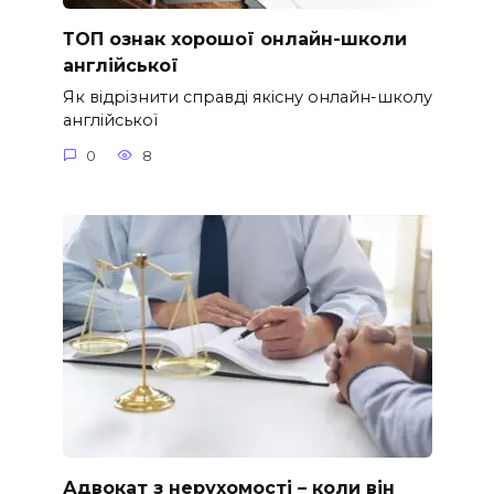
ТОП ознак хорошої онлайн-школи
англійської
Як відрізнити справді якісну онлайн-школу
англійської
0
8
Адвокат з нерухомості – коли він