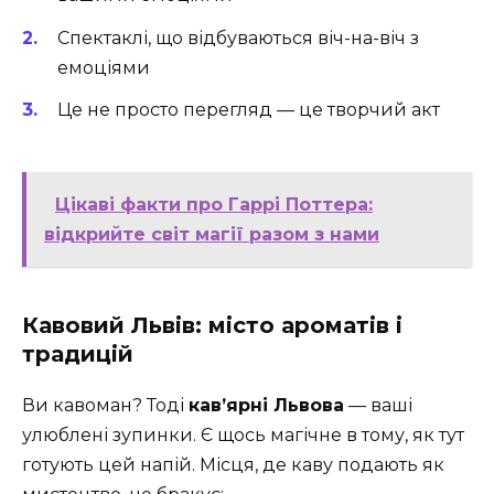
Спектаклі, що відбуваються віч-на-віч з
емоціями
Це не просто перегляд — це творчий акт
Цікаві факти про Гаррі Поттера:
відкрийте світ магії разом з нами
Кавовий Львів: місто ароматів і
традицій
Ви кавоман? Тоді
кав’ярні Львова
— ваші
улюблені зупинки. Є щось магічне в тому, як тут
готують цей напій. Місця, де каву подають як