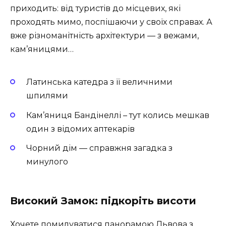
приходить: від туристів до місцевих, які
проходять мимо, поспішаючи у своїх справах. А
вже різноманітність архітектури — з вежами,
кам’яницями…
Латинська катедра з її величними
шпилями
Кам’яниця Бандінеллі – тут колись мешкав
один з відомих аптекарів
Чорний дім — справжня загадка з
минулого
Високий Замок: підкоріть висоти
Хочете помилуватися панорамою Львова з