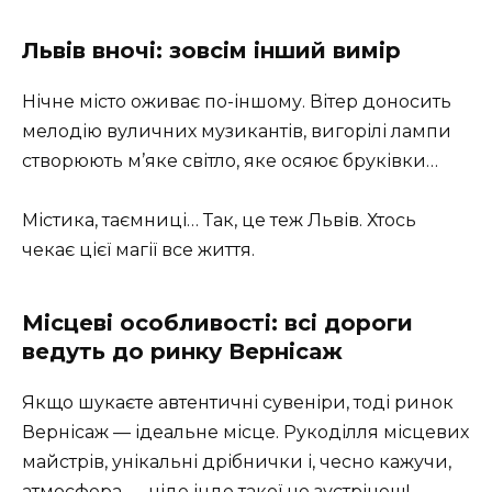
Львів вночі: зовсім інший вимір
Нічне місто оживає по-іншому. Вітер доносить
мелодію вуличних музикантів, вигорілі лампи
створюють м’яке світло, яке осяює бруківки…
Містика, таємниці… Так, це теж Львів. Хтось
чекає цієї магії все життя.
Місцеві особливості: всі дороги
ведуть до ринку Вернісаж
Якщо шукаєте автентичні сувеніри, тоді ринок
Вернісаж — ідеальне місце. Рукоділля місцевих
майстрів, унікальні дрібнички і, чесно кажучи,
атмосфера — ніде інде такої не зустрінеш!