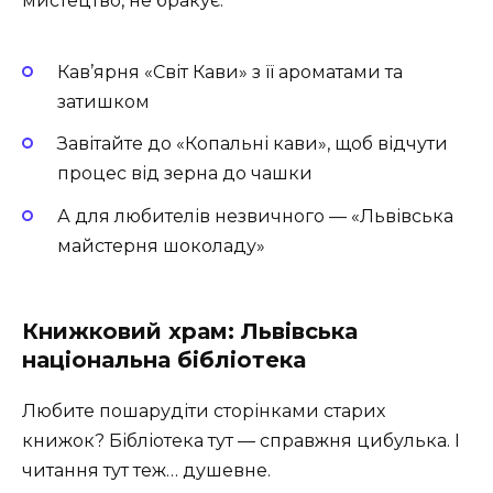
мистецтво, не бракує:
Кав’ярня «Світ Кави» з її ароматами та
затишком
Завітайте до «Копальні кави», щоб відчути
процес від зерна до чашки
А для любителів незвичного — «Львівська
майстерня шоколаду»
Книжковий храм: Львівська
національна бібліотека
Любите пошарудіти сторінками старих
книжок? Бібліотека тут — справжня цибулька. І
читання тут теж… душевне.