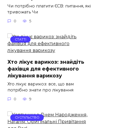
Чи потрібно платити ЄСВ: питання, які
тривожать Чи
0
5
СТАТТІ
Хто лікує варикоз: знайдіть
фахівця для ефективного
лікування варикозу
Хто лікує варикоз: все, що вам
потрібно знати про лікування
0
9
СУСПІЛЬСТВО