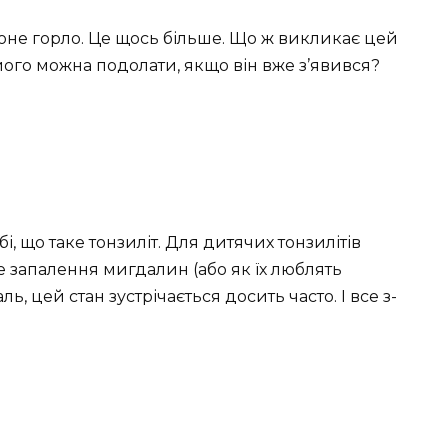
воне горло. Це щось більше. Що ж викликає цей
 його можна подолати, якщо він вже з’явився?
і, що таке тонзиліт. Для дитячих тонзилітів
це запалення мигдалин (або як їх люблять
аль, цей стан зустрічається досить часто. І все з-