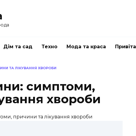
a
рода
Дім та сад
Техно
Мода та краса
Привіт
ЧИНИ ТА ЛІКУВАННЯ ХВОРОБИ
ини: симптоми,
кування хвороби