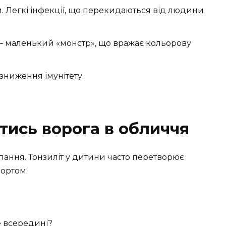
и. Легкі інфекції, що перекидаються від людини
– маленький «монстр», що вражає кольорову
ниження імунітету.
тись ворога в обличчя
пання. Тонзиліт у дитини часто перетворює
фортом.
е всередині?