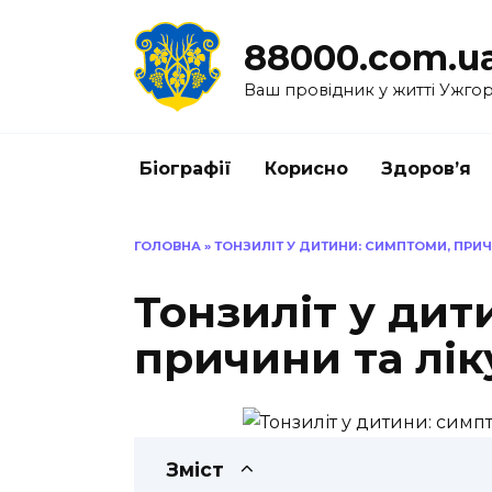
Перейти
до
88000.com.u
вмісту
Ваш провідник у житті Ужго
Біографії
Корисно
Здоров’я
ГОЛОВНА
»
ТОНЗИЛІТ У ДИТИНИ: СИМПТОМИ, ПРИ
Тонзиліт у дит
причини та лі
Зміст