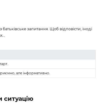
 батьківське запитання. Щоб відповісти, іноді
ах…
тарт.
приємно, але інформативно.
и ситуацію