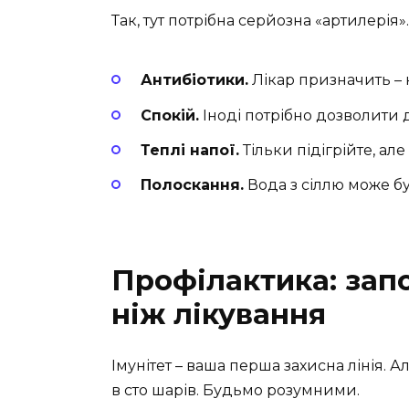
Так, тут потрібна серйозна «артилерія»
Антибіотики.
Лікар призначить – 
Спокій.
Іноді потрібно дозволити
Теплі напої.
Тільки підігрійте, але
Полоскання.
Вода з сіллю може б
Профілактика: зап
ніж лікування
Імунітет – ваша перша захисна лінія. 
в сто шарів. Будьмо розумними.