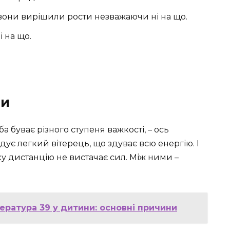
вони вирішили рости незважаючи ні на що.
і на що.
ми
а буває різного ступеня важкості, – ось
дує легкий вітерець, що здуває всю енергію. І
ку дистанцію не вистачає сил. Між ними –
ература 39 у дитини: основні причини