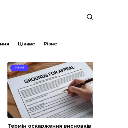
ання
Цікаве
Різне
РІЗНЕ
Термін оскарження висновків