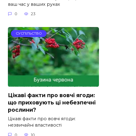
ваш час у ваших руках
0
23
СУСПІЛЬСТВО
Цікаві факти про вовчі ягоди:
що приховують ці небезпечні
рослини?
Цікаві факти про вовчі ягоди:
незвичайні властивості
0
10