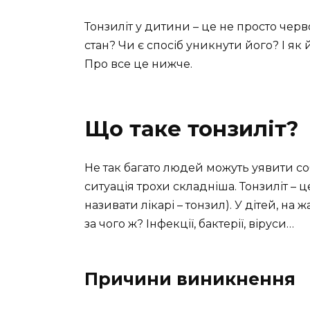
Тонзиліт у дитини – це не просто чер
стан? Чи є спосіб уникнути його? І як
Про все це нижче.
Що таке тонзиліт?
Не так багато людей можуть уявити соб
ситуація трохи складніша. Тонзиліт – 
називати лікарі – тонзил). У дітей, на ж
за чого ж? Інфекції, бактерії, віруси…
Причини виникнення