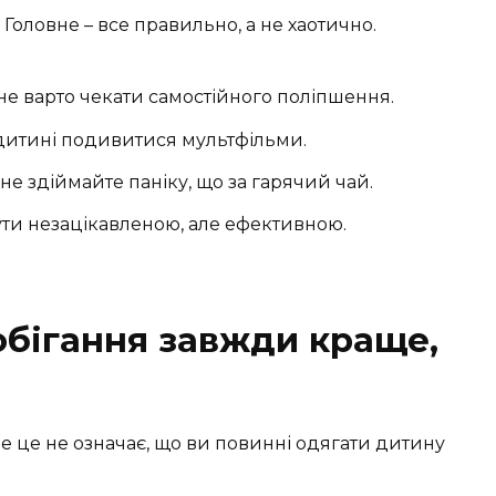
. Головне – все правильно, а не хаотично.
не варто чекати самостійного поліпшення.
 дитині подивитися мультфільми.
 не здіймайте паніку, що за гарячий чай.
ути незацікавленою, але ефективною.
обігання завжди краще,
Але це не означає, що ви повинні одягати дитину