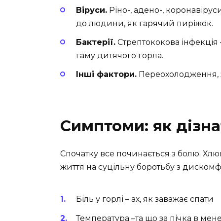
Віруси.
Ріно-, адено-, коронавірус
до людини, як гарячий пиріжок.
Бактерії.
Стрептококова інфекція 
гаму дитячого горла.
Інші фактори.
Переохолодження, з
Симптоми: як дізна
Спочатку все починається з болю. Хлю
життя на суцільну боротьбу з диском
Біль у горлі – ах, як заважає спати
Температура –та що за пічка в мен