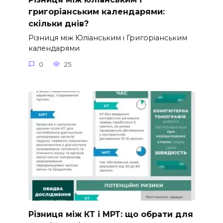
григоріанським календарями:
скільки днів?
Різниця між Юліанським і Григоріанським
календарями
0
25
Різниця між КТ і МРТ: що обрати для