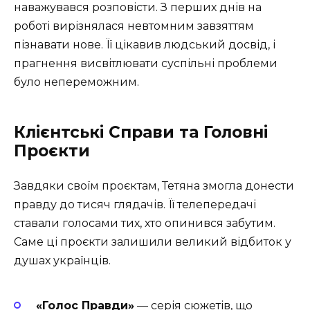
наважувався розповісти. З перших днів на
роботі вирізнялася невтомним завзяттям
пізнавати нове. Її цікавив людський досвід, і
прагнення висвітлювати суспільні проблеми
було непереможним.
Клієнтські Справи та Головні
Проєкти
Завдяки своїм проєктам, Тетяна змогла донести
правду до тисяч глядачів. Її телепередачі
ставали голосами тих, хто опинився забутим.
Саме ці проєкти залишили великий відбиток у
душах українців.
«Голос Правди»
— серія сюжетів, що