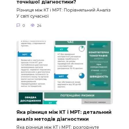
точнішої діагностики?
Різниця між КТ і МРТ: Порівняльний Аналіз
У світі сучасної
0
24
Яка різниця між КТ і МРТ: детальний
аналіз методів діагностики
Яка різниця між КТ і МРТ: розгорнуте