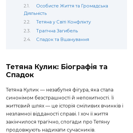
Особисте Життя та Громадська
Діяльність
Тетяна у Світі Конфлікту
Трагічна Загибель
Спадок та Вшанування
Тетяна Кулик: Біографія та
Спадок
Тетяна Кулик — незабутня фігура, яка стала
синонімом безстрашності й непохитності. Її
життєвий шлях — це історія сміливих вчинків і
незламної відданості справі. І хоч її життя
закінчилося трагічно, спогади про Тетяну
продовжують надихати сучасників.