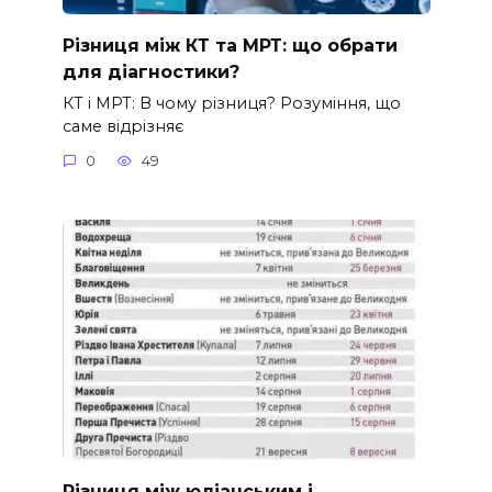
Різниця між КТ та МРТ: що обрати
для діагностики?
КТ і МРТ: В чому різниця? Розуміння, що
саме відрізняє
0
49
Різниця між юліанським і