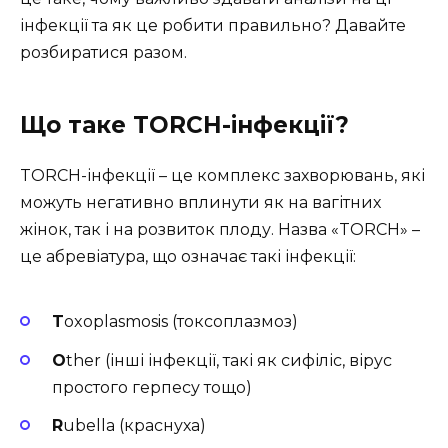
інфекції та як це робити правильно? Давайте
розбиратися разом.
Що таке TORCH-інфекції?
TORCH-інфекції – це комплекс захворювань, які
можуть негативно вплинути як на вагітних
жінок, так і на розвиток плоду. Назва «TORCH» –
це абревіатура, що означає такі інфекції:
T
oxoplasmosis (токсоплазмоз)
O
ther (інші інфекції, такі як сифіліс, вірус
простого герпесу тощо)
R
ubella (краснуха)